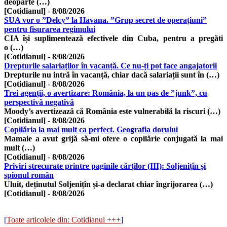
deoparte (…)
[Cotidianul]
-
8/08/2026
SUA vor o ”Delcy” la Havana. ”Grup secret de operațiuni”
pentru fisurarea regimului
CIA își suplimentează efectivele din Cuba, pentru a pregăti
o (…)
[Cotidianul]
-
8/08/2026
Drepturile salariaților în vacanță. Ce nu-ți pot face angajatorii
Drepturile nu intră în vacanță, chiar dacă salariații sunt în (…)
[Cotidianul]
-
8/08/2026
Trei agenții, o avertizare: România, la un pas de ”junk”, cu
perspectivă negativă
Moody’s avertizează că România este vulnerabilă la riscuri (…)
[Cotidianul]
-
8/08/2026
Copilăria la mai mult ca perfect. Geografia dorului
Mamaie a avut grijă să-mi ofere o copilărie conjugată la mai
mult (…)
[Cotidianul]
-
8/08/2026
Priviri strecurate printre paginile cărților (III): Soljenițîn și
spionul român
Uluit, deținutul Soljenițîn și-a declarat chiar îngrijorarea (…)
[Cotidianul]
-
8/08/2026
[
Toate articolele din: Cotidianul +++
]