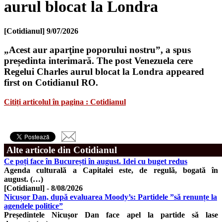
aurul blocat la Londra
[Cotidianul]
9/07/2026
„Acest aur aparţine poporului nostru”, a spus
președinta interimară. The post Venezuela cere
Regelui Charles aurul blocat la Londra appeared
first on Cotidianul RO.
Citiți articolul în pagina : Cotidianul
Alte articole din Cotidianul
Ce poți face în București în august. Idei cu buget redus
Agenda culturală a Capitalei este, de regulă, bogată în
august. (…)
[Cotidianul]
-
8/08/2026
Nicușor Dan, după evaluarea Moody’s: Partidele ”să renunțe la
agendele politice”
Președintele Nicușor Dan face apel la partide să lase