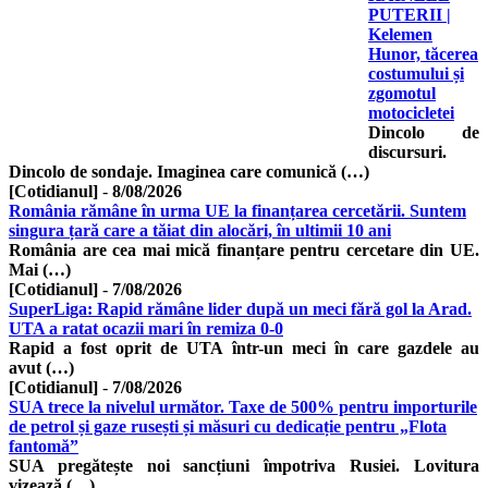
PUTERII |
Kelemen
Hunor, tăcerea
costumului și
zgomotul
motocicletei
Dincolo de
discursuri.
Dincolo de sondaje. Imaginea care comunică (…)
[Cotidianul]
-
8/08/2026
România rămâne în urma UE la finanțarea cercetării. Suntem
singura țară care a tăiat din alocări, în ultimii 10 ani
România are cea mai mică finanțare pentru cercetare din UE.
Mai (…)
[Cotidianul]
-
7/08/2026
SuperLiga: Rapid rămâne lider după un meci fără gol la Arad.
UTA a ratat ocazii mari în remiza 0-0
Rapid a fost oprit de UTA într-un meci în care gazdele au
avut (…)
[Cotidianul]
-
7/08/2026
SUA trece la nivelul următor. Taxe de 500% pentru importurile
de petrol și gaze rusești și măsuri cu dedicație pentru „Flota
fantomă”
SUA pregătește noi sancțiuni împotriva Rusiei. Lovitura
vizează (…)