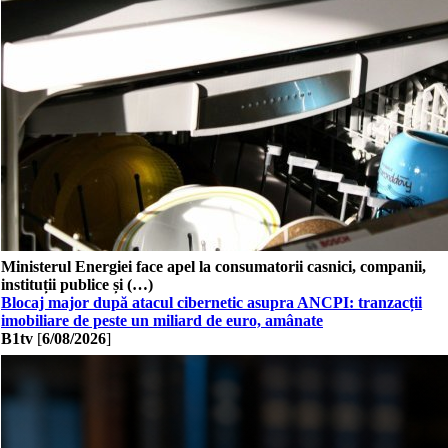
Ministerul Energiei face apel la consumatorii casnici, companii,
instituții publice și (…)
Blocaj major după atacul cibernetic asupra ANCPI: tranzacții
imobiliare de peste un miliard de euro, amânate
B1tv
[
6/08/2026
]