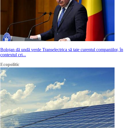
Bolojan dă undă verde Transelectrica să taie curentul companiilor, în
contextul cri...
Ecopolitic