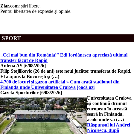
Ziar
.com
: știri libere.
Pentru libertatea de expresie și opinie.
SPORT
„Cel mai bun din România!” Edi Iordănescu apreciază ultimul
transfer făcut de Rapid
Antena AS
[
6/08/2026
]
Filip Stojilkovic (26 de ani) este noul jucător transferat de Rapid.
El a ajuns la Bucureşti şi (…)
4.700 de locuri și gazon artificial » Cum arată stadionul din
Finlanda unde Universitatea Craiova joacă azi
Gazeta Sporturilor
[
6/08/2026
]
Universitatea Craiova
își continuă drumul
european în această
seară în Finlanda,
acolo unde va (…)
Răspunsul lui Andrei
Nicolescu, după