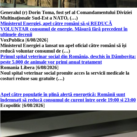
Generalul (r) Dorin Toma, fost șef al Comandamentului Diviziei
Multinaţionale Sud-Est a NATO, (…)
Ministerul Energiei, apel către români să-și REDUCĂ
VOLUNTAR consumul de energie. Măsură fără precedent în
ultimele decenii
VoxPublica
[
6/08/2026
]
Ministerul Energiei a lansat un apel oficial către români să își
reducă voluntar consumul de (…)
Primul spital veterinar social din România, deschis în Dâmbovița:
peste 5.000 de animale vor primi anual tratament
Romania Libera
[
6/08/2026
]
Noul spital veterinar social promite acces la servicii medicale la
costuri reduse sau gratuite (…)
Apel către populație în plină alertă energetică: Românii sunt
îndemnați să reducă consumul de curent între orele 19:00 și 23:00
Ecopolitic
[
6/08/2026
]