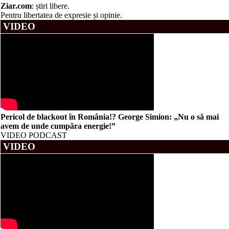
Ziar
.com
: știri libere.
Pentru libertatea de expresie și opinie.
VIDEO
Pericol de blackout în România!? George Simion: „Nu o să mai
avem de unde cumpăra energie!”
VIDEO PODCAST
VIDEO