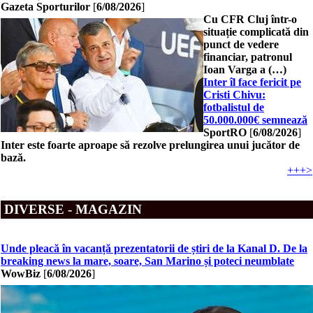
Gazeta Sporturilor
[
6/08/2026
]
Cu CFR Cluj într-o
situație complicată din
punct de vedere
financiar, patronul
Ioan Varga a (…)
Inter îl face fericit pe
Cristi Chivu:
fotbalistul de
50.000.000€ semnează
SportRO
[
6/08/2026
]
Inter este foarte aproape să rezolve prelungirea unui jucător de
bază.
+++>
DIVERSE - MAGAZIN
Unde pleacă în vacanță prezentatorii de știri de la Kanal D. De la
breaking news la mare, soare, San Marino și poteci neumblate
WowBiz
[
6/08/2026
]