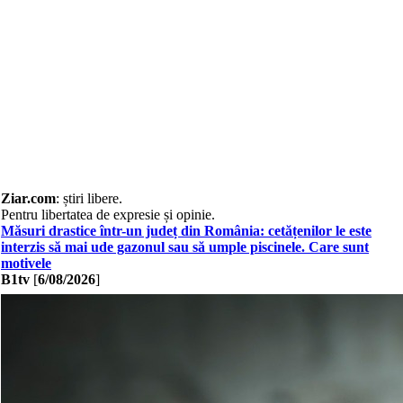
Ziar
.com
: știri libere.
Pentru libertatea de expresie și opinie.
Măsuri drastice într-un județ din România: cetățenilor le este
interzis să mai ude gazonul sau să umple piscinele. Care sunt
motivele
B1tv
[
6/08/2026
]