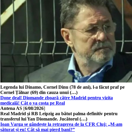
Legenda lui Dinamo, Cornel Dinu (78 de ani), l-a făcut praf pe
Cornel Țălnar (69) din cauza unui (…)
Done deal! Diomande zboară către Madrid pentru vizita
medicală! Cât o va costa pe Real
Antena AS
[
6/08/2026
]
Real Madrid și RB Leipzig au bătut palma definitiv pentru
transferul lui Yan Diomande. Jucătorul (…)
Ioan Varga se gândește la retragerea de la CFR Cluj: „M-am
săturat și eu! Cât să mai pierd bani?”