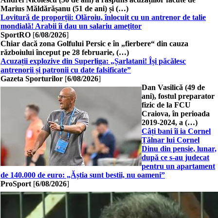
Marius Măldărășanu (51 de ani) și (…)
Lovitură de proporții: Olăroiu, înlocuit cu un antrenor de talie
mondială! Arabii îi dau un salariu amețitor
SportRO
[
6/08/2026
]
Chiar dacă zona Golfului Persic e în „fierbere“ din cauza
războiului început pe 28 februarie, (…)
Acuzații explozive din Superliga: „Șarlatani! Își păcălesc
antrenorii și patronii cu date falsificate”
Gazeta Sporturilor
[
6/08/2026
]
Dan Vasilică (49 de
ani), fostul preparator
fizic de la FCU
Craiova, în perioada
2019-2024, a (…)
Câți bani îi ia Cornel
Țălnar lui Cornel
Dinu din pensie, lunar,
după ce s-au judecat
pentru un apartament
de 140.000 de euro: „Ăștia sunt bestii, nu oameni”
ProSport
[
6/08/2026
]