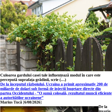
Culoarea gardului casei tale influențează modul în care este
percepută suprafața grădinii, scrie (…)
De la începutul războiului, Ucraina a primit aproximativ 200 de
miliarde de dolari sub formă de injecții bugetare directe din
partea Occidentului - ”O sumă colosală, rezultatul muncii eficiente
a autorităților ucrainene”
Marius Tucă
[
6/08/2026
]
De la
invazia