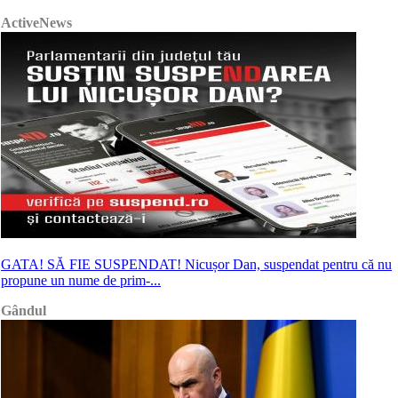
ActiveNews
GATA! SĂ FIE SUSPENDAT! Nicușor Dan, suspendat pentru că nu
propune un nume de prim-...
Gândul