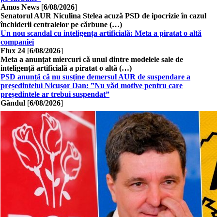
Amos News
[
6/08/2026
]
Senatorul AUR Niculina Stelea acuză PSD de ipocrizie în cazul
închiderii centralelor pe cărbune (…)
Un nou scandal cu inteligența artificială: Meta a piratat o altă
companiei
Flux 24
[
6/08/2026
]
Meta a anunțat miercuri că unul dintre modelele sale de
inteligență artificială a piratat o altă (…)
PSD anunță că nu susține demersul AUR de suspendare a
președintelui Nicușor Dan: ”Nu văd motive pentru care
președintele ar trebui suspendat”
Gândul
[
6/08/2026
]