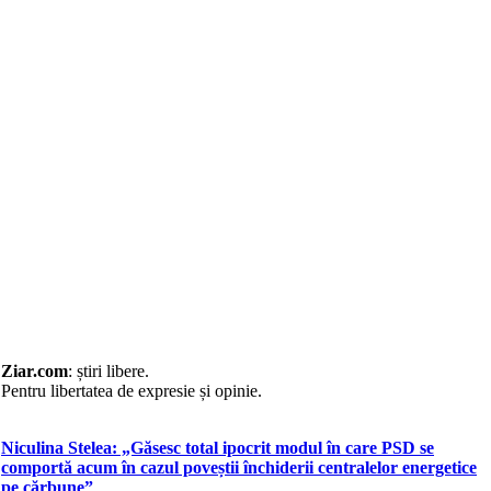
Ziar
.com
: știri libere.
Pentru libertatea de expresie și opinie.
Niculina Stelea: „Găsesc total ipocrit modul în care PSD se
comportă acum în cazul poveștii închiderii centralelor energetice
pe cărbune”