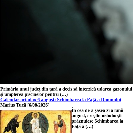
Primăria unui județ din țară a decis să interzică udarea gazonului
și umplerea piscinelor pentru (…)
Calendar ortodox 6 august: Schimbarea la Faţă a Domnului
Marius Tucă
[
6/08/2026
]
În cea de-a şasea zi a lunii
august, creştin ortodocşii
prăznuiesc Schimbarea la
Faţă a (…)