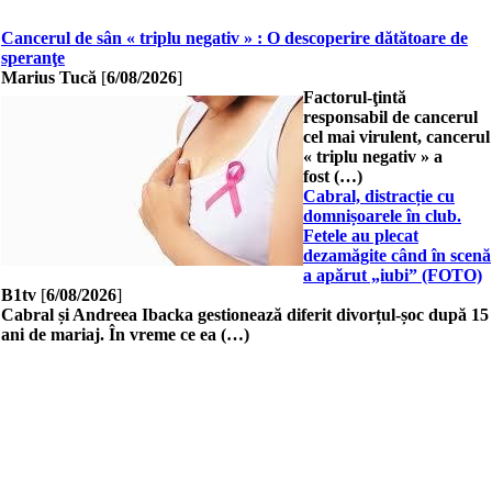
Cancerul de sân « triplu negativ » : O descoperire dătătoare de
speranţe
Marius Tucă
[
6/08/2026
]
Factorul-ţintă
responsabil de cancerul
cel mai virulent, cancerul
« triplu negativ » a
fost (…)
Cabral, distracție cu
domnișoarele în club.
Fetele au plecat
dezamăgite când în scenă
a apărut „iubi” (FOTO)
B1tv
[
6/08/2026
]
Cabral și Andreea Ibacka gestionează diferit divorțul-șoc după 15
ani de mariaj. În vreme ce ea (…)