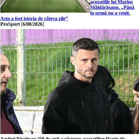
acuzațiile lui Marius
Măldărășanu. „Până
la urmă nu a venit.
Asta a fost istoria de câteva zile”
ProSport
[
6/08/2026
]
Andrei Nicolescu (50 de ani) a răspuns acuzațiilor făcute de