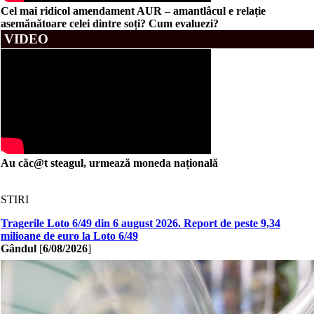
Cel mai ridicol amendament AUR – amantlâcul e relație
asemănătoare celei dintre soți? Cum evaluezi?
VIDEO
Au căc@t steagul, urmează moneda națională
STIRI
Tragerile Loto 6/49 din 6 august 2026. Report de peste 9,34
milioane de euro la Loto 6/49
Gândul
[
6/08/2026
]