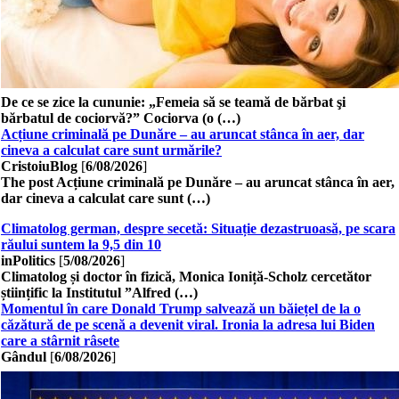
De ce se zice la cununie: „Femeia să se teamă de bărbat şi
bărbatul de cociorvă?” Cociorva (o (…)
Acțiune criminală pe Dunăre – au aruncat stânca în aer, dar
cineva a calculat care sunt urmările?
CristoiuBlog
[
6/08/2026
]
The post Acțiune criminală pe Dunăre – au aruncat stânca în aer,
dar cineva a calculat care sunt (…)
Climatolog german, despre secetă: Situație dezastruoasă, pe scara
răului suntem la 9,5 din 10
inPolitics
[
5/08/2026
]
Climatolog și doctor în fizică, Monica Ioniță-Scholz cercetător
științific la Institutul ”Alfred (…)
Momentul în care Donald Trump salvează un băiețel de la o
căzătură de pe scenă a devenit viral. Ironia la adresa lui Biden
care a stârnit râsete
Gândul
[
6/08/2026
]