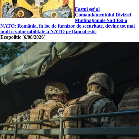
Fostul șef al
Comandamentului Diviziei
Multinaţionale Sud-Est a
NATO: România, în loc de furnizor de securitate, devine tot mai
mult o vulnerabilitate a NATO pe flancul estic
Ecopolitic
[
6/08/2026
]