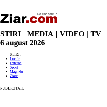
Stiri de ultima oră | Ultimele ştiri | Presa online | Stiri libere
STIRI
|
MEDIA
|
VIDEO
|
TV
6 august 2026
STIRI :
Locale
Externe
Sport
Magazin
Ziare
PUBLICITATE