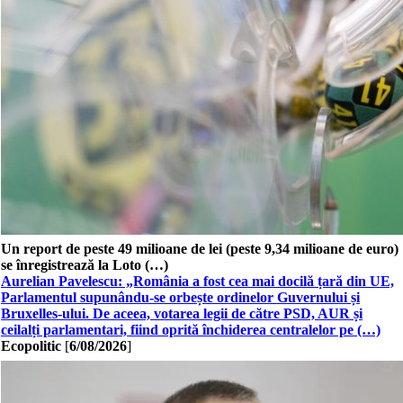
Un report de peste 49 milioane de lei (peste 9,34 milioane de euro)
se înregistrează la Loto (…)
Aurelian Pavelescu: „România a fost cea mai docilă țară din UE,
Parlamentul supunându-se orbește ordinelor Guvernului și
Bruxelles-ului. De aceea, votarea legii de către PSD, AUR și
ceilalți parlamentari, fiind oprită închiderea centralelor pe (…)
Ecopolitic
[
6/08/2026
]