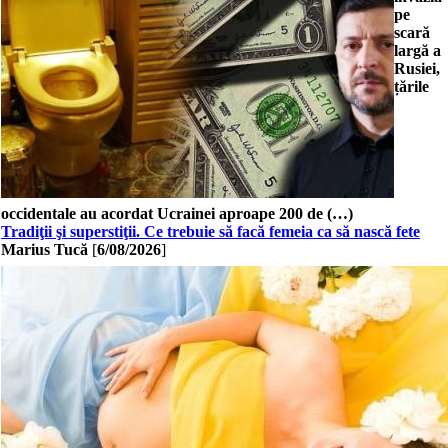
pe
scară
largă a
Rusiei,
țările
occidentale au acordat Ucrainei aproape 200 de (…)
Tradiţii şi superstiţii. Ce trebuie să facă femeia ca să nască fete
Marius Tucă
[
6/08/2026
]