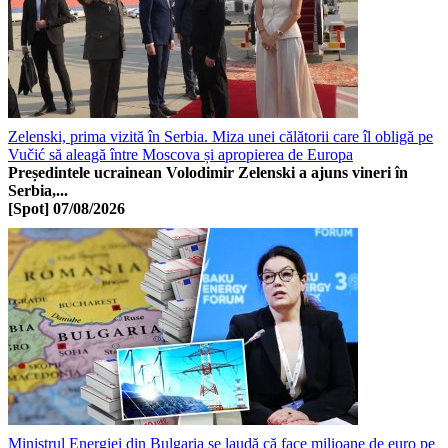
Zelenski, prima vizită în Serbia. Miza unei călătorii care îl obligă pe
Vučić să aleagă între Moscova și apropierea de Europa
Președintele ucrainean Volodimir Zelenski a ajuns vineri în
Serbia,...
[Spot]
07/08/2026
Ministrul Energiei din Bulgaria se laudă că face milioane de euro pe