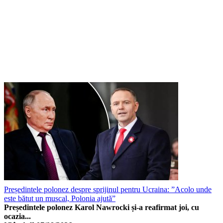
Președintele polonez despre sprijinul pentru Ucraina: ”Acolo unde
este bătut un muscal, Polonia ajută”
Președintele polonez Karol Nawrocki și-a reafirmat joi, cu
ocazia...