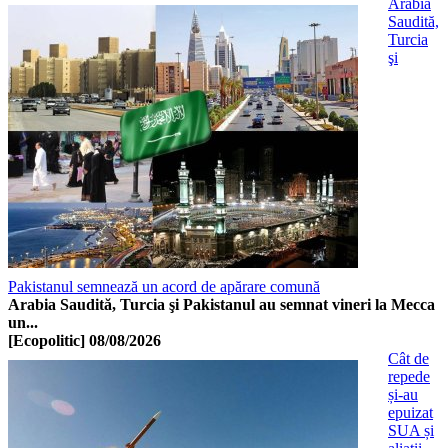
Arabia
Saudită,
Turcia
şi
Pakistanul semnează un acord de apărare comună
Arabia Saudită, Turcia şi Pakistanul au semnat vineri la Mecca
un...
[Ecopolitic]
08/08/2026
Cât de
repede
și-au
epuizat
SUA și