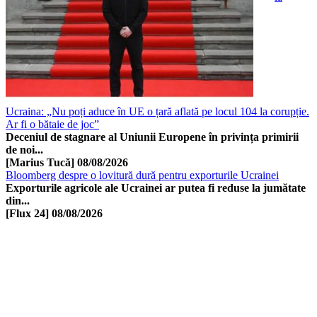
Ucraina: „Nu poți aduce în UE o țară aflată pe locul 104 la corupție.
Ar fi o bătaie de joc”
Deceniul de stagnare al Uniunii Europene în privința primirii
de noi...
[Marius Tucă]
08/08/2026
Bloomberg despre o lovitură dură pentru exporturile Ucrainei
Exporturile agricole ale Ucrainei ar putea fi reduse la jumătate
din...
[Flux 24]
08/08/2026