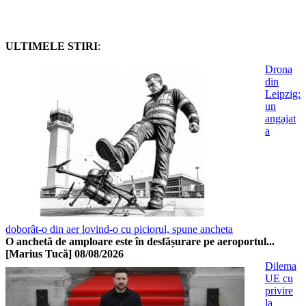
ULTIMELE STIRI
:
Drona
din
Leipzig:
un
angajat
a
doborât-o din aer lovind-o cu piciorul, spune ancheta
O anchetă de amploare este în desfășurare pe aeroportul...
[Marius Tucă]
08/08/2026
Dilema
UE cu
privire
la