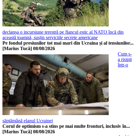
declanșa o incursiune terestră pe flancul estic al NATO încă din
această toamnă, susțin serviciile secrete americane
Pe fondul presiunilor tot mai mari din Ucraina și al tensiunilor...
[Marius Tucă]
08/08/2026
Cum s-
a risipit
într-o
săptămână elanul Ucrainei
Corul de optimism s-a stins pe mai multe fronturi, inclusiv în...
[Marius Tucă]
08/08/2026