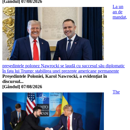
[Gândul]
07/08/2026
La un
an de
mandat,
președintele polonez Nawrocki se laudă cu succesul său diplomatic
în fața lui Trump: stabilirea unei prezențe americane permanente
Președintele Poloniei, Karol Nawrocki, a evidențiat în
discursul...
[Gândul]
07/08/2026
The