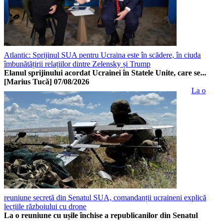
Atlantic: Sprijinul SUA pentru Ucraina este în scădere, în ciuda
îmbunătățirii relațiilor dintre Zelensky și Trump
Elanul sprijinului acordat Ucrainei în Statele Unite, care se...
[Marius Tucă]
07/08/2026
La o
reuniune secretă din Senatul SUA, comandanții ucraineni explică
lecțiile războiului cu drone
La o reuniune cu ușile închise a republicanilor din Senatul