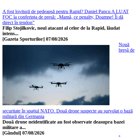
A fost lovitură de pedeapsă pentru Rapid? Daniel Pancu A LUAT
FOC la conferința de presă: „Mamă, ce penalty, Doamne! Îi dă
direct în tendon”
Filip Stojilkovic, noul atacant al celor de la Rapid, lăudat
intens...
[Gazeta Sporturilor]
07/08/2026
Nouă
breșă de
securitate în spațiul NATO. Două drone suspecte au survolat o bază
militară din Germania
Două drone neidentificate au fost observate deasupra bazei
militare a...
[Gândul]
07/08/2026