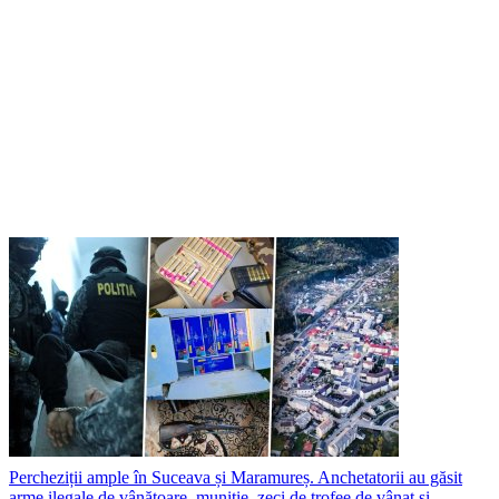
Percheziții ample în Suceava și Maramureș. Anchetatorii au găsit
arme ilegale de vânătoare, muniție, zeci de trofee de vânat și