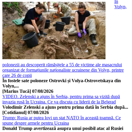
În
Volyn,
polonezii au descoperit rămășițele a 55 de victime ale masacrului
organizat de formațiunile naționaliste ucrainene din Volyn, printre
care 26 de copii
În fostele sate poloneze Ostrovki și Volya-Ostrovetskaya din
Volyn,...
[Marius Tucă]
07/08/2026
VIDEO. Zelenski a ajuns în Serbia, pentru prima sa vizită după
invazia rusă în Ucraina. Ce va discuta cu liderii de la Belgrad
Volodimir Zelenski a ajuns pentru prima dată în Serbia după...
[Cotidianul]
07/08/2026
Trump: Rusia ar putea lovi un stat NATO în această toamnă. Ce
spune despre armele pentru Ucraina
Donald Trump avertizează asupra unui posibil atac al Rusiei