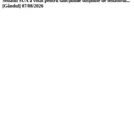
Senatul SUA a votat pentru sancțiunile susținute de senatorul...
[Gândul]
07/08/2026