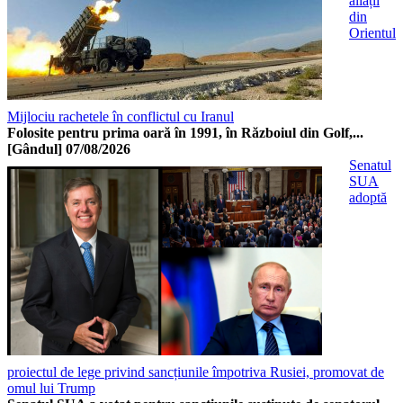
aliații
din
Orientul
Mijlociu rachetele în conflictul cu Iranul
Folosite pentru prima oară în 1991, în Războiul din Golf,...
[Gândul]
07/08/2026
Senatul
SUA
adoptă
proiectul de lege privind sancțiunile împotriva Rusiei, promovat de
omul lui Trump