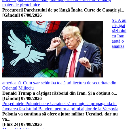
materiale pirotehnice
Procurorii Parchetului de pe lângă Înalta Curte de Casație și...
[Gândul]
07/08/2026
SUA au
câștigat
războiul
cu Iran,
arată o
analiză
americană. Cum s-ar schimba toată arhitectura de securitate din
Orientul Mijlociu
Donald Trump a câștigat războiul din Iran. Și a obținut o...
[Gândul]
07/08/2026
Președintele Poloniei cere Ucrainei să renunțe la propaganda in
favoarea fascistului Bandera pentru a primi ajutor de la Varșovia
Polonia va continua să ofere ajutor militar Ucrainei, dar nu
va...
[Flux 24]
07/08/2026