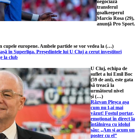
negociază
transferul
goalkeeperul
Marcio Rosa (29),
anunţă Pro Sport.
în cupele europene. Ambele partide se vor vedea la (…)
șă în Superliga. Președintele lui U Cluj a cerut investitori
e la club
U Cluj, echipa de
suflet a lui Emil Boc
(59 de ani), este gata
să treacă la
următorul nivel
și (…)
Răzvan Pleșca așa
cum nu l-ai mai
văzut! Fostul portar,
emoționat în direct la
întâlnirea cu idolul
său: „Am și acum un
poster cu el”