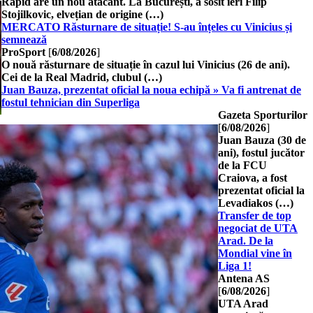
Rapid are un nou atacant. La București, a sosit ieri Filip
Stojilkovic, elvețian de origine (…)
MERCATO Răsturnare de situație! S-au înțeles cu Vinicius și
semnează
ProSport
[
6/08/2026
]
O nouă răsturnare de situație în cazul lui Vinicius (26 de ani).
Cei de la Real Madrid, clubul (…)
Juan Bauza, prezentat oficial la noua echipă » Va fi antrenat de
fostul tehnician din Superliga
Gazeta Sporturilor
[
6/08/2026
]
Juan Bauza (30 de
ani), fostul jucător
de la FCU
Craiova, a fost
prezentat oficial la
Levadiakos (…)
Transfer de top
negociat de UTA
Arad. De la
Mondial vine în
Liga 1!
Antena AS
[
6/08/2026
]
UTA Arad