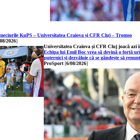
 meciurile KuPS – Universitatea Craiova și CFR Cluj – Tromso
/08/2026
]
Universitatea Craiova și CFR Cluj joacă azi 
Echipa lui Emil Boc vrea să devină o forță uria
puternici și dezvăluie că se gândește să renunț
ProSport
[
6/08/2026
]