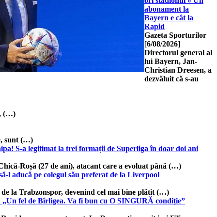
ori stadionul » Un
abonament la
Bayern e cât la
Rapid
Gazeta Sporturilor
[
6/08/2026
]
Directorul general al
lui Bayern, Jan-
Christian Dreesen, a
dezvăluit că s-au
, (…)
, sunt (…)
! S-a legitimat la trei formații de Superliga în doar doi ani
Chică-Roșă (27 de ani), atacant care a evoluat până (…)
 să-l aducă pe colegul său preferat de la Liverpool
 de la Trabzonspor, devenind cel mai bine plătit (…)
a: „Un fel de Bîrligea. Va fi bun cu O SINGURĂ condiție”