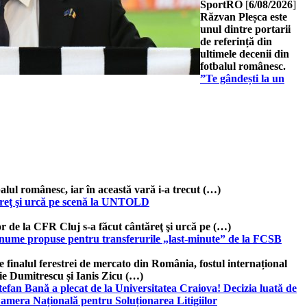
SportRO
[
6/08/2026
]
Răzvan Pleșca este
unul dintre portarii
de referință din
ultimele decenii din
fotbalul românesc.
”Te gândești la un
tbalul românesc, iar în această vară i-a trecut (…)
tăreţ şi urcă pe scenă la UNTOLD
or de la CFR Cluj s-a făcut cântăreţ şi urcă pe (…)
 4 nume propuse pentru transferurile „last-minute” de la FCSB
e finalul ferestrei de mercato din România, fostul internațional
lie Dumitrescu și Ianis Zicu (…)
tefan Bană a plecat de la Universitatea Craiova! Decizia luată de
amera Națională pentru Soluționarea Litigiilor