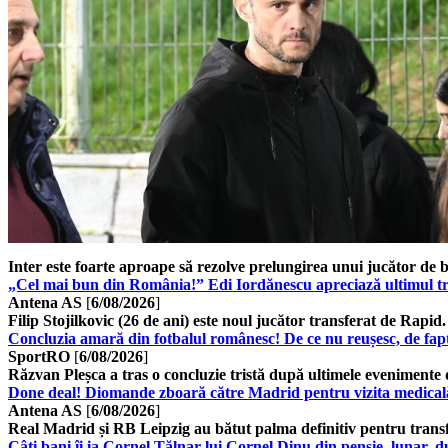
Inter este foarte aproape să rezolve prelungirea unui jucător de 
„Cel mai bun din România!” Edi Iordănescu apreciază ultimul tr
Antena AS
[
6/08/2026
]
Filip Stojilkovic (26 de ani) este noul jucător transferat de Rapid.
Concluzia amară din fotbalul românesc! De ce nu reușesc, de fa
SportRO
[
6/08/2026
]
Răzvan Pleșca a tras o concluzie tristă după ultimele evenimente 
Done deal! Diomande zboară către Madrid pentru vizita medicală
Antena AS
[
6/08/2026
]
Real Madrid și RB Leipzig au bătut palma definitiv pentru trans
Câți bani îi ia Cornel Țălnar lui Cornel Dinu din pensie, lunar,