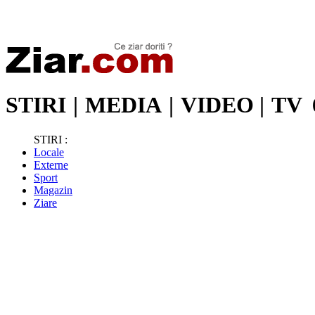
Stiri de ultima oră | Ultimele ştiri | Presa online | Stiri libere
STIRI
|
MEDIA
|
VIDEO
|
TV
STIRI :
Locale
Externe
Sport
Magazin
Ziare