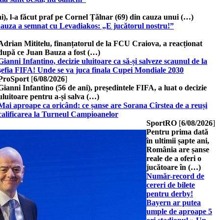
), l-a făcut praf pe Cornel Țălnar (69) din cauza unui (…)
Bauza a semnat cu Levadiakos: „E jucătorul nostru!”
Adrian Mititelu, finanțatorul de la FCU Craiova, a reacționat
după ce Juan Bauza a fost (…)
Gianni Infantino, decizie uluitoare ca să-și salveze scaunul de la
șefia FIFA! Unde se va juca finala Cupei Mondiale 2030
ProSport
[
6/08/2026
]
Gianni Infantino (56 de ani), președintele FIFA, a luat o decizie
uluitoare pentru a-și salva (…)
Mai aproape ca oricând: ce șanse are Sorana Cîrstea de a reuși
calificarea la Turneul Campioanelor
SportRO
[
6/08/2026
]
Pentru prima dată
în ultimii șapte ani,
România are șanse
reale de a oferi o
jucătoare în (…)
Număr-record de
cereri de bilete
pentru derby!
Bayern ar putea
umple de aproape 5