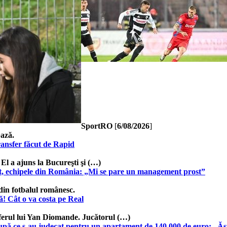
SportRO
[
6/08/2026
]
bază.
ansfer făcut de Rapid
 El a ajuns la Bucureşti şi (…)
pt, echipele din România: „Mi se pare un management prost”
din fotbalul românesc.
! Cât o va costa pe Real
ferul lui Yan Diomande. Jucătorul (…)
 după ce s-au judecat pentru un apartament de 140.000 de euro: „Ășt