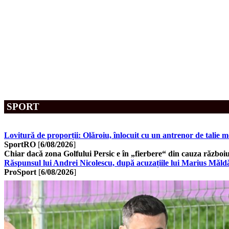
SPORT
Lovitură de proporții: Olăroiu, înlocuit cu un antrenor de talie m
SportRO
[
6/08/2026
]
Chiar dacă zona Golfului Persic e în „fierbere“ din cauza războiu
Răspunsul lui Andrei Nicolescu, după acuzațiile lui Marius Măldăr
ProSport
[
6/08/2026
]