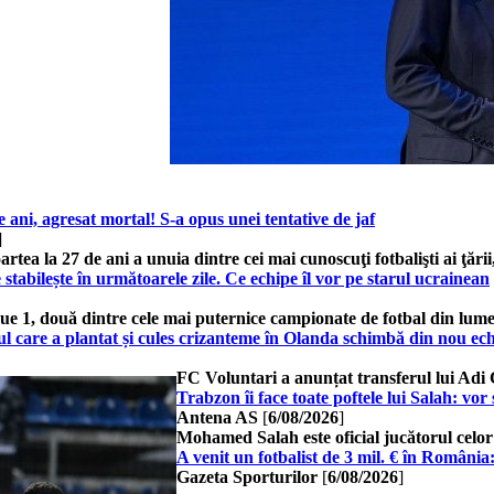
e ani, agresat mortal! S-a opus unei tentative de jaf
]
tea la 27 de ani a unuia dintre cei mai cunoscuţi fotbalişti ai ţării
 stabilește în următoarele zile. Ce echipe îl vor pe starul ucrainean
ue 1, două dintre cele mai puternice campionate de fotbal din lume
re a plantat și cules crizanteme în Olanda schimbă din nou echipa
FC Voluntari a anunțat transferul lui Adi 
Trabzon îi face toate poftele lui Salah: vor
Antena AS
[
6/08/2026
]
Mohamed Salah este oficial jucătorul celor
A venit un fotbalist de 3 mil. € în Români
Gazeta Sporturilor
[
6/08/2026
]