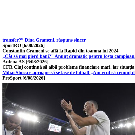
transfer?” Dina Grameni, răspuns sincer
SportRO
[
6/08/2026
]
Constantin Grameni se află la Rapid din toamna lui 2024.
„Cât să mai pierd bani?” Anunț dramatic pentru fosta campioană d
Antena AS
[
6/08/2026
]
CFR Cluj continuă să aibă probleme financiare mari, iar situați
Mihai Stoica e aproape să se lase de fotbal! „Am vrut să renunț d
ProSport
[
6/08/2026
]