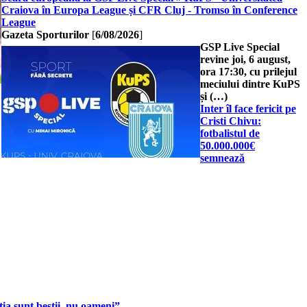
Craiova în Europa League și CFR Cluj - Tromso în Conference
League
Gazeta Sporturilor
[
6/08/2026
]
GSP Live Special
revine joi, 6 august,
ora 17:30, cu prilejul
meciului dintre KuPS
și (…)
Inter îl face fericit pe
Cristi Chivu:
fotbalistul de
50.000.000€
semnează
ia sunt bestii, nu oameni”