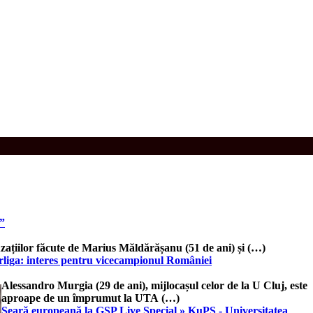
e”
zațiilor făcute de Marius Măldărășanu (51 de ani) și (…)
erliga: interes pentru vicecampionul României
Alessandro Murgia (29 de ani), mijlocașul celor de la U Cluj, este
aproape de un împrumut la UTA (…)
Seară europeană la GSP Live Special » KuPS - Universitatea