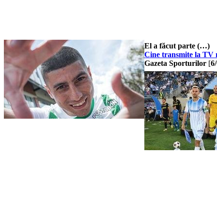
El a făcut parte (…)
Cine transmite la TV
Gazeta Sporturilor
[
6