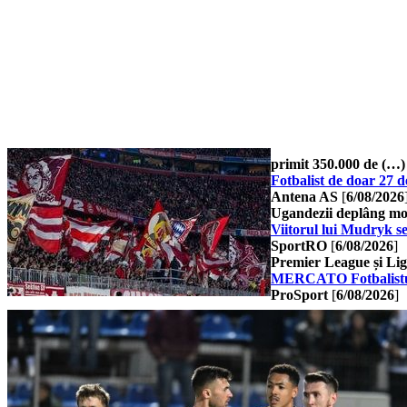
primit 350.000 de (…)
Fotbalist de doar 27 d
Antena AS
[
6/08/2026
Ugandezii deplâng moar
Viitorul lui Mudryk se
SportRO
[
6/08/2026
]
Premier League și Lig
MERCATO Fotbalistul ca
ProSport
[
6/08/2026
]