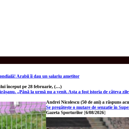
ondială! Arabii îi dau un salariu amețitor
lui început pe 28 februarie, (…)
ășanu. „Până la urmă nu a venit. Asta a fost istoria de câteva zil
Andrei Nicolescu (50 de ani) a răspuns acu
Se pregătește o mutare de senzație în Sup
Gazeta Sporturilor
[
6/08/2026
]