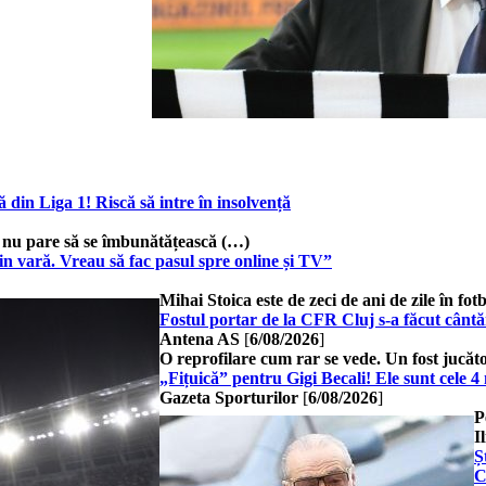
in Liga 1! Riscă să intre în insolvență
a nu pare să se îmbunătățească (…)
in vară. Vreau să fac pasul spre online și TV”
Mihai Stoica este de zeci de ani de zile în fo
Fostul portar de la CFR Cluj s-a făcut cân
Antena AS
[
6/08/2026
]
O reprofilare cum rar se vede. Un fost jucăt
„Fițuică” pentru Gigi Becali! Ele sunt cele
Gazeta Sporturilor
[
6/08/2026
]
P
I
Ș
C