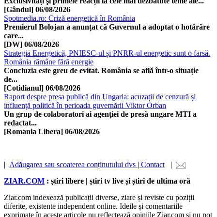
Exclusivități şi primele reacții la cele mai dezbătute teme ale...
[Gândul]
06/08/2026
Spotmedia.ro: Criză energetică în România
Premierul Bolojan a anunțat că Guvernul a adoptat o hotărâre
care...
[DW]
06/08/2026
Strategia Energetică, PNIESC-ul și PNRR-ul energetic sunt o farsă.
România rămâne fără energie
Concluzia este greu de evitat. România se află într-o situație
de...
[Cotidianul]
06/08/2026
Raport despre presa publică din Ungaria: acuzații de cenzură și
influență politică în perioada guvernării Viktor Orban
Un grup de colaboratori ai agenției de presă ungare MTI a
redactat...
[Romania Libera]
06/08/2026
|
Adăugarea sau scoaterea conținutului dvs | Contact
|
ZIAR.COM
: știri libere | știri tv live și știri de ultima oră
Ziar.com indexează publicații diverse, ziare și reviste cu poziții
diferite, existente independent online. Ideile și comentariile
exprimate în aceste articole nu reflectează opiniile Ziar.com și nu pot