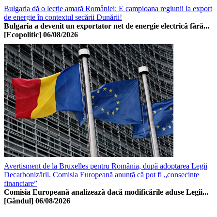
Bulgaria dă o lecție amară României: E campioana regiunii la export
de energie în contextul secării Dunării!
Bulgaria a devenit un exportator net de energie electrică fără...
[Ecopolitic]
06/08/2026
Avertisment de la Bruxelles pentru România, după adoptarea Legii
Decarbonizării. Comisia Europeană anunță că pot fi „consecințe
financiare”
Comisia Europeană analizează dacă modificările aduse Legii...
[Gândul]
06/08/2026