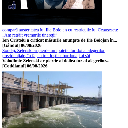
compară austeritatea lui Ilie Bolojan cu restricțiile lui Ceaușescu:
„Am retrăit vremurile tinereții”
Ion Cristoiu a criticat măsurile anunțate de Ilie Bolojan în...
[Gândul]
06/08/2026
Sondaj: Zelenski ar pierde un ipotetic tur doi al alegerilor
prezidențiale, în fața a trei foști subordonați ai săi
Volodimir Zelenski ar pierde al doilea tur al alegerilor...
[Cotidianul]
06/08/2026