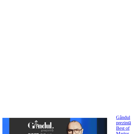
Gândul
prezintă
Best of
Marius