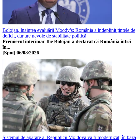
Bolojan, înaintea evaluării Moody’s: România a îndeplinit țintele de
deficit, dar are nevoie de stabilitate politică
Premierul interimar Ilie Bolojan a declarat că România intră
în...
[Spot]
06/08/2026
Sistemul de apărare al Republicii Moldova va fi modernizat, în baza