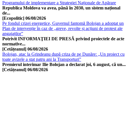
Programului de implementare a Strategiei Naționale de Apărare
Republica Moldova va avea, până în 2030, un sistem național
de...
[Ecopolitic]
06/08/2026
Pe fondul crizei energetice, Guvernul fantomă Bolojan a adoptat un
Plan de intervenție în caz de „greve, revolte și acțiuni de protest ale
angajaților”
Potrivit INFORMAŢIEI DE PRESĂ privind proiectele de acte
normative...
[Cetățeanul]
06/08/2026
Bolojan, atac la Grindeanu după criza de pe Dunăre: „Un proiect cu
toate avizele a stat patru ani la Transporturi”
Premierul interimar Ilie Bolojan a declarat joi, 6 august, că un...
[Cetățeanul]
06/08/2026