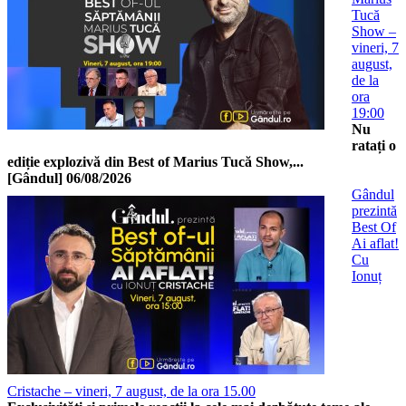
Tucă
Show –
vineri, 7
august,
de la
ora
19:00
Nu
ratați o
ediție explozivă din Best of Marius Tucă Show,...
[Gândul]
06/08/2026
Gândul
prezintă
Best Of
Ai aflat!
Cu
Ionuț
Cristache – vineri, 7 august, de la ora 15.00