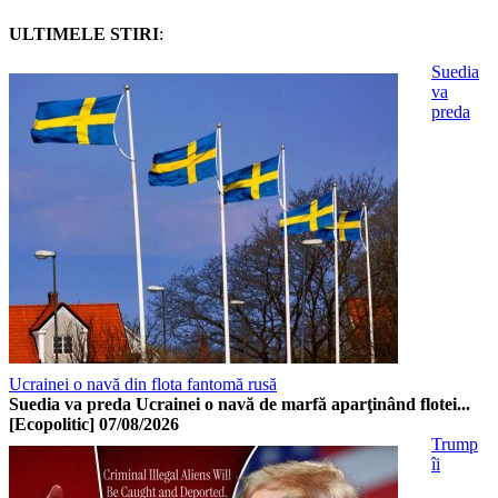
ULTIMELE STIRI
:
Suedia
va
preda
Ucrainei o navă din flota fantomă rusă
Suedia va preda Ucrainei o navă de marfă aparţinând flotei...
[Ecopolitic]
07/08/2026
Trump
îi