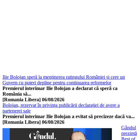
Ilie Bolojan speră la menținerea ratingului României și cere un
Guvern cu puteri depline pentru continuarea reformelor
Premierul interimar Ilie Bolojan a declarat că speră ca
România să...
[Romania Libera]
06/08/2026
Bolojan, rezervat în privința publicării declarației de avere a
partenerei sale
Premierul interimar Ilie Bolojan a evitat să precizeze dacă va...
[Romania Libera]
06/08/2026
Gândul
prezintă
Best of