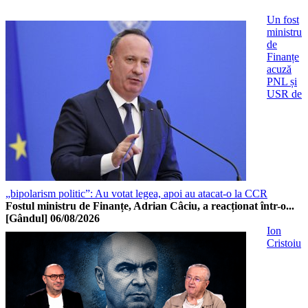
Un fost
ministru
de
Finanțe
acuză
PNL și
USR de
„bipolarism politic”: Au votat legea, apoi au atacat-o la CCR
Fostul ministru de Finanțe, Adrian Câciu, a reacționat într-o...
[Gândul]
06/08/2026
Ion
Cristoiu