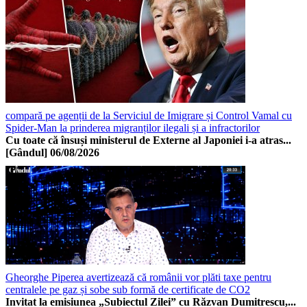
compară pe agenții de la Serviciul de Imigrare și Control Vamal cu
Spider-Man la prinderea migranților ilegali și a infractorilor
Cu toate că însuși ministerul de Externe al Japoniei i-a atras...
[Gândul]
06/08/2026
Gheorghe Piperea avertizează că românii vor plăti taxe pentru
centralele pe gaz și sobe sub formă de certificate de CO2
Invitat la emisiunea „Subiectul Zilei” cu Răzvan Dumitrescu,...