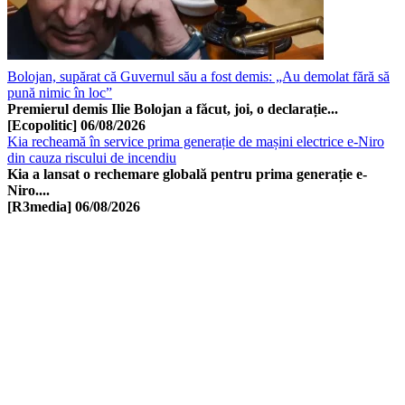
Bolojan, supărat că Guvernul său a fost demis: „Au demolat fără să
pună nimic în loc”
Premierul demis Ilie Bolojan a făcut, joi, o declarație...
[Ecopolitic]
06/08/2026
Kia recheamă în service prima generație de mașini electrice e-Niro
din cauza riscului de incendiu
Kia a lansat o rechemare globală pentru prima generație e-
Niro....
[R3media]
06/08/2026