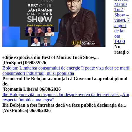
Marius
Tucă
Show –
vineri, 7
august,
de la
ora
19:00
Nu
ratați o
ediție explozivă din Best of Marius Tucă Show,...
[ProSport]
06/08/2026
Bolojan: Limitarea consumului de energie îi poate viza doar pe marii
consumatori industriali, nu și populația
Premierul Ilie Bolojan a anunțat că Guvernul a aprobat planul
de...
[Romania Libera]
06/08/2026
Ilie Bolojan evită un răspuns clar despre averea partenerei sale: „Am
respectat întotdeauna legea”
Ilie Bolojan a fost întrebat dacă va face publică declarația de...
[VoxPublica]
06/08/2026