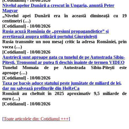
[Cotidianul]
-
10/08/2026
Nivelul apelor Dunării a crescut în Ungaria, anunță Peter
Magyar
„Nivelul apei Dunării era în această dimineață cu 19
centimetri (…)
[Cotidianul]
-
10/08/2026
Rusia acuză România de „presiuni propagandistice” și
avertizează asupra utilizării portului Giurgiulești
Rusia transmite un nou mesaj critic la adresa României, prin
vocea (…)
[Cotidianul]
-
10/08/2026
Austriecii sunt aproape gata cu tunelul de pe Autostrada Sibiu-
Pitești. Tronsonul ar putea fi deschis înainte de termen VIDEO
Tunelul Momaia de pe Autostrada Sibiu-Pitești este
aproape (…)
[Cotidianul]
-
10/08/2026
Taxa pe bacșiș aduce statului peste jumătate de miliard de lei,
dar nu salvează profiturile din HoReCa
Românii au cheltuit în 2025 aproximativ 9,5 miliarde de
euro (…)
[Cotidianul]
-
10/08/2026
[
Toate articolele din: Cotidianul +++
]