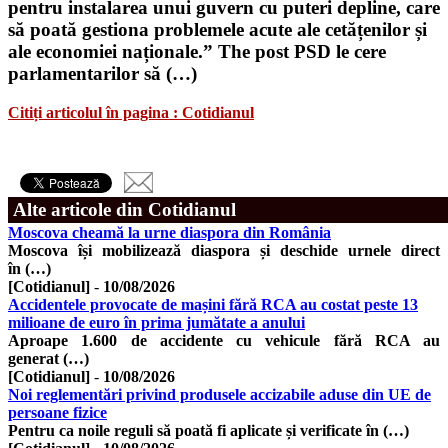
pentru instalarea unui guvern cu puteri depline, care
să poată gestiona problemele acute ale cetățenilor și
ale economiei naționale.” The post PSD le cere
parlamentarilor să (…)
Citiți articolul în pagina : Cotidianul
Alte articole din Cotidianul
Moscova cheamă la urne diaspora din România
Moscova își mobilizează diaspora și deschide urnele direct
în (…)
[Cotidianul]
-
10/08/2026
Accidentele provocate de mașini fără RCA au costat peste 13
milioane de euro în prima jumătate a anului
Aproape 1.600 de accidente cu vehicule fără RCA au
generat (…)
[Cotidianul]
-
10/08/2026
Noi reglementări privind produsele accizabile aduse din UE de
persoane fizice
Pentru ca noile reguli să poată fi aplicate și verificate în (…)