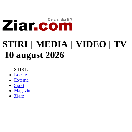
Stiri de ultima oră | Ultimele ştiri | Presa online | Stiri libere
STIRI
|
MEDIA
|
VIDEO
|
TV
10 august 2026
STIRI :
Locale
Externe
Sport
Magazin
Ziare