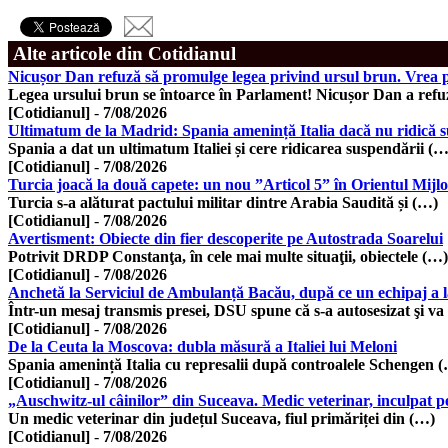
Alte articole din Cotidianul
Nicușor Dan refuză să promulge legea privind ursul brun. Vrea p
Legea ursului brun se întoarce în Parlament! Nicușor Dan a refu
[Cotidianul]
-
7/08/2026
Ultimatum de la Madrid: Spania amenință Italia dacă nu ridică
Spania a dat un ultimatum Italiei și cere ridicarea suspendării (…
[Cotidianul]
-
7/08/2026
Turcia joacă la două capete: un nou ”Articol 5” în Orientul Mijlo
Turcia s-a alăturat pactului militar dintre Arabia Saudită și (…)
[Cotidianul]
-
7/08/2026
Avertisment: Obiecte din fier descoperite pe Autostrada Soarelui
Potrivit DRDP Constanţa, în cele mai multe situaţii, obiectele (…)
[Cotidianul]
-
7/08/2026
Anchetă la Serviciul de Ambulanță Bacău, după ce un echipaj a 
Într-un mesaj transmis presei, DSU spune că s-a autosesizat şi va
[Cotidianul]
-
7/08/2026
De la Ceuta la Moscova: dubla măsură a Italiei lui Meloni
Spania amenință Italia cu represalii după controalele Schengen 
[Cotidianul]
-
7/08/2026
„Auschwitz-ul câinilor” din Suceava. Medic veterinar, inculpat p
Un medic veterinar din județul Suceava, fiul primăriței din (…)
[Cotidianul]
-
7/08/2026