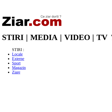
Stiri de ultima oră | Ultimele ştiri | Presa online | Stiri libere
STIRI
|
MEDIA
|
VIDEO
|
TV
STIRI :
Locale
Externe
Sport
Magazin
Ziare