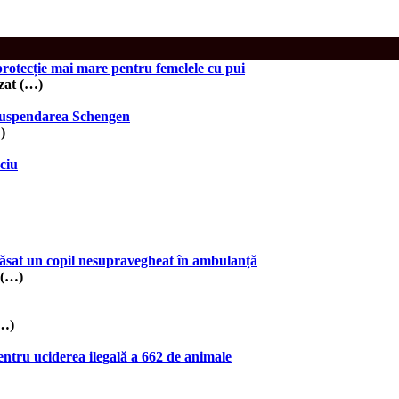
rotecție mai mare pentru femelele cu pui
zat (…)
 suspendarea Schengen
)
ciu
lăsat un copil nesupravegheat în ambulanță
 (…)
(…)
entru uciderea ilegală a 662 de animale