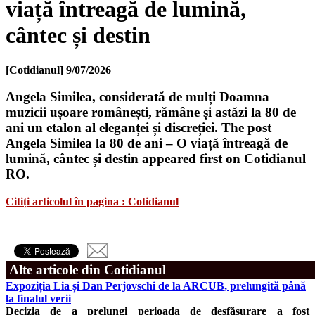
viață întreagă de lumină,
cântec și destin
[Cotidianul]
9/07/2026
Angela Similea, considerată de mulți Doamna
muzicii ușoare românești, rămâne și astăzi la 80 de
ani un etalon al eleganței și discreției. The post
Angela Similea la 80 de ani – O viață întreagă de
lumină, cântec și destin appeared first on Cotidianul
RO.
Citiți articolul în pagina : Cotidianul
Alte articole din Cotidianul
Expoziția Lia și Dan Perjovschi de la ARCUB, prelungită până
la finalul verii
Decizia de a prelungi perioada de desfășurare a fost