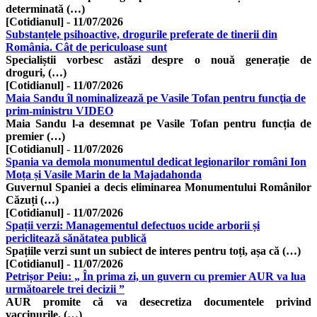
determinată (…)
[Cotidianul]
-
11/07/2026
Substanțele psihoactive, drogurile preferate de tinerii din
România. Cât de periculoase sunt
Specialiștii vorbesc astăzi despre o nouă generație de
droguri, (…)
[Cotidianul]
-
11/07/2026
Maia Sandu îl nominalizează pe Vasile Tofan pentru funcţia de
prim-ministru VIDEO
Maia Sandu l-a desemnat pe Vasile Tofan pentru funcția de
premier (…)
[Cotidianul]
-
11/07/2026
Spania va demola monumentul dedicat legionarilor români Ion
Moța și Vasile Marin de la Majadahonda
Guvernul Spaniei a decis eliminarea Monumentului Românilor
Căzuți (…)
[Cotidianul]
-
11/07/2026
Spații verzi: Managementul defectuos ucide arborii și
periclitează sănătatea publică
Spațiile verzi sunt un subiect de interes pentru toți, așa că (…)
[Cotidianul]
-
11/07/2026
Petrișor Peiu: „ În prima zi, un guvern cu premier AUR va lua
următoarele trei decizii ”
AUR promite că va desecretiza documentele privind
vaccinurile, (…)