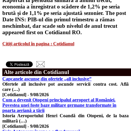
Raportat la perioada similară a anului trecut,
economia a înregistrat o scădere de 1,2% pe seria
brută și de 1,1% pe seria ajustată sezonier. The post
Date INS: PIB-ul din primul trimestru a rămas
neschimbat, dar scade sub nivelul de anul trecut
appeared first on Cotidianul RO.
Citiți articolul în pagina : Cotidianul
Alte articole din Cotidianul
Capcanele ascunse din ofertele „all inclusive”
Ofertele all inclusive pot ascunde servicii contra cost. Află
care (…)
[Cotidianul]
-
9/08/2026
Cum a devenit Otopeni principalul aeroport al României.
Povestea unei foste baze militare germane transformate în
poarta aeriană a țării
Istoria Aeroportului Henri Coandă din Otopeni, de la baza
militară (…)
[Cotidianul]
-
9/08/2026