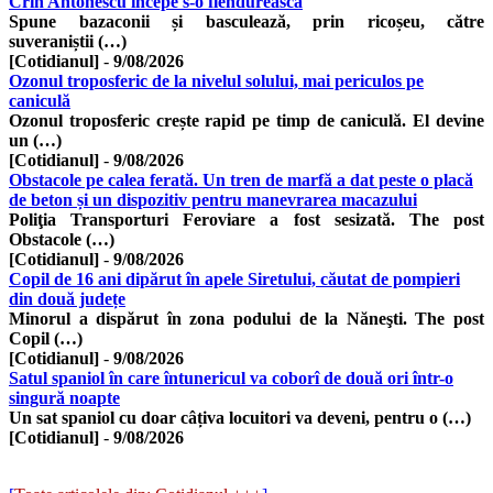
Crin Antonescu începe s-o flendurească
Spune bazaconii și basculează, prin ricoșeu, către
suveraniștii (…)
[Cotidianul]
-
9/08/2026
Ozonul troposferic de la nivelul solului, mai periculos pe
caniculă
Ozonul troposferic crește rapid pe timp de caniculă. El devine
un (…)
[Cotidianul]
-
9/08/2026
Obstacole pe calea ferată. Un tren de marfă a dat peste o placă
de beton și un dispozitiv pentru manevrarea macazului
Poliţia Transporturi Feroviare a fost sesizată. The post
Obstacole (…)
[Cotidianul]
-
9/08/2026
Copil de 16 ani dipărut în apele Siretului, căutat de pompieri
din două județe
Minorul a dispărut în zona podului de la Năneşti. The post
Copil (…)
[Cotidianul]
-
9/08/2026
Satul spaniol în care întunericul va coborî de două ori într-o
singură noapte
Un sat spaniol cu doar câțiva locuitori va deveni, pentru o (…)
[Cotidianul]
-
9/08/2026