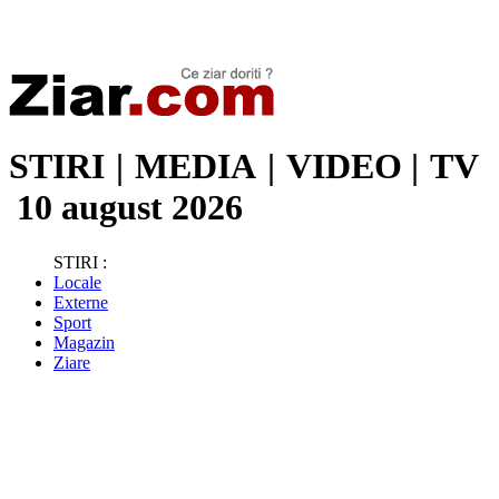
Stiri de ultima oră | Ultimele ştiri | Presa online | Stiri libere
STIRI
|
MEDIA
|
VIDEO
|
TV
10 august 2026
STIRI :
Locale
Externe
Sport
Magazin
Ziare