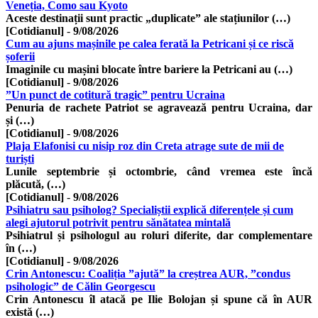
Veneția, Como sau Kyoto
Aceste destinații sunt practic „duplicate” ale stațiunilor (…)
[Cotidianul]
-
9/08/2026
Cum au ajuns mașinile pe calea ferată la Petricani și ce riscă
șoferii
Imaginile cu mașini blocate între bariere la Petricani au (…)
[Cotidianul]
-
9/08/2026
”Un punct de cotitură tragic” pentru Ucraina
Penuria de rachete Patriot se agravează pentru Ucraina, dar
și (…)
[Cotidianul]
-
9/08/2026
Plaja Elafonisi cu nisip roz din Creta atrage sute de mii de
turiști
Lunile septembrie și octombrie, când vremea este încă
plăcută, (…)
[Cotidianul]
-
9/08/2026
Psihiatru sau psiholog? Specialiștii explică diferențele și cum
alegi ajutorul potrivit pentru sănătatea mintală
Psihiatrul și psihologul au roluri diferite, dar complementare
în (…)
[Cotidianul]
-
9/08/2026
Crin Antonescu: Coaliția ”ajută” la creștrea AUR, ”condus
psihologic” de Călin Georgescu
Crin Antonescu îl atacă pe Ilie Bolojan și spune că în AUR
există (…)