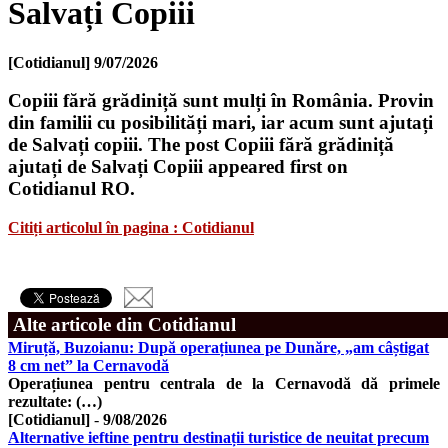
Salvați Copiii
[Cotidianul]
9/07/2026
Copiii fără grădiniță sunt mulți în România. Provin
din familii cu posibilități mari, iar acum sunt ajutați
de Salvați copiii. The post Copiii fără grădiniță
ajutați de Salvați Copiii appeared first on
Cotidianul RO.
Citiți articolul în pagina : Cotidianul
Alte articole din Cotidianul
Miruță, Buzoianu: După operațiunea pe Dunăre, „am câștigat
8 cm net” la Cernavodă
Operațiunea pentru centrala de la Cernavodă dă primele
rezultate: (…)
[Cotidianul]
-
9/08/2026
Alternative ieftine pentru destinații turistice de neuitat precum