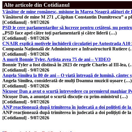
Alte articole din Cotidianul
Vânător de mine românesc, misiune în Marea Neagră alături de B
Vânătorul de mine M 271 „Căpitan Constantin Dumitrescu” a pl
[Cotidianul]
-
9/07/2026
PSD le cere parlamentarilor să lucreze pentru cetățeni, nu pentru 
„PSD face apel către toți parlamentarii și către liderii (…)
[Cotidianul]
-
9/07/2026
CNAIR explică motivele închiderii circulației pe Autostrada A1
Compania Națională de Administrare a Infrastructurii Rutiere (
[Cotidianul]
-
9/07/2026
A murit Bonnie Tyler. Artista avea 75 de ani – VIDEO
Bonnie Tyler a fost distinsă în 2023 de regele Charles al III-lea, 
[Cotidianul]
-
9/07/2026
Angela Similea la 80 de ani – O viață întreagă de lumină, cântec ș
Angela Similea, considerată de mulți Doamna muzicii ușoare (…)
[Cotidianul]
-
9/07/2026
Nicușor Dan a avut o scurtă întrevedere cu premierul maghiar
Nicușor Dan, a anunțat o scurtă discuție cu prim-ministrul (…)
[Cotidianul]
-
9/07/2026
ANP reacționează după trimiterea în judecată a doi polițiști de l
ANP reacționează după trimiterea în judecată a doi polițiști de l
[Cotidianul]
-
9/07/2026