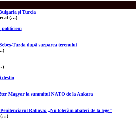
ulgaria și Turcia
ecat (…)
politicieni
0 Sebeș-Turda după surparea terenului
…)
(…)
i destin
 Péter Magyar la summitul NATO de la Ankara
a Penitenciarul Rahova: „Nu tolerăm abateri de la lege”
a (…)