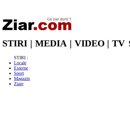
Stiri de ultima oră | Ultimele ştiri | Presa online | Stiri libere
STIRI
|
MEDIA
|
VIDEO
|
TV
STIRI :
Locale
Externe
Sport
Magazin
Ziare