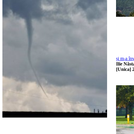
și m-a în
Ilie Năst
[Unica]