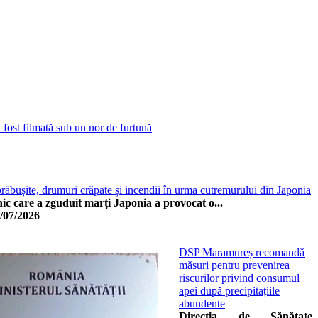
ost filmată sub un nor de furtună
 prăbușite, drumuri crăpate și incendii în urma cutremurului din Japonia
c care a zguduit marți Japonia a provocat o...
/07/2026
DSP Maramureș recomandă
măsuri pentru prevenirea
riscurilor privind consumul
apei după precipitațiile
abundente
Direcția de Sănătate