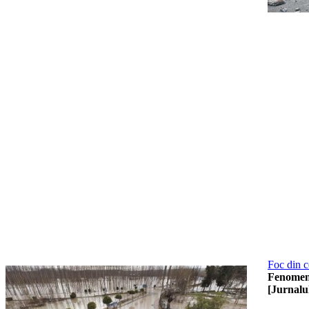
Foc din c
Fenomene 
[Jurnalu