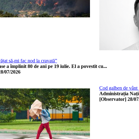
vățat să-mi fac nod la cravată”
ase a împlinit 80 de ani pe 19 iulie. El a povestit cu...
28/07/2026
Cod galben de vânt p
Administrația Națio
[Observator]
28/07