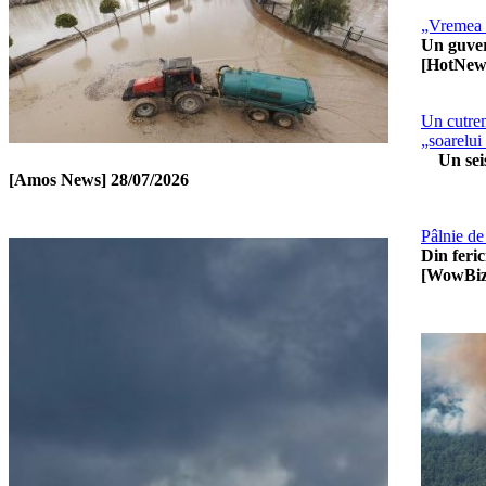
„Vremea m
Un guvern
[HotNew
Un cutrem
„soarelui
Un seism
[Amos News]
28/07/2026
Pâlnie de
Din feric
[WowBiz