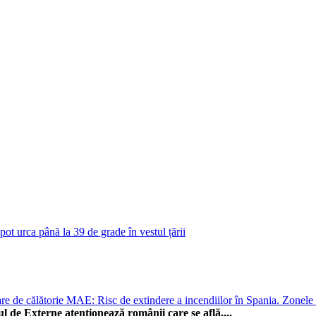
pot urca până la 39 de grade în vestul țării
re de călătorie MAE: Risc de extindere a incendiilor în Spania. Zonele 
l de Externe atenționează românii care se află,...