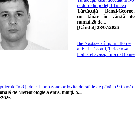
pădure din județul Tulcea
Tărtăcuță Bengi-George,
un tânăr în vârstă de
numai 26 de...
[Gândul]
28/07/2026
Ilie Năstase a împlinit 80 de
ani: „La 18 ani, Țiriac m-a
luat la el acasă, mi-a dat haine
uternic în 8 județe. Harta zonelor lovite de rafale de până la 90 km/h
nală de Meteorologie a emis, marți, o...
/2026