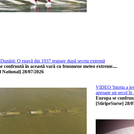
 Dunării: O epavă din 1937 reapare după seceta extremă
e confruntă în această vară cu fenomene meteo extreme....
l National]
28/07/2026
VIDEO 'Istoria a ieș
aproape un secol în
Europa se confrunt
[StiripeSurse]
28/0