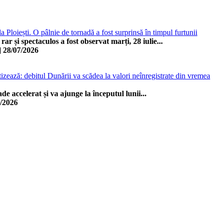
 Ploiești. O pâlnie de tornadă a fost surprinsă în timpul furtunii
r și spectaculos a fost observat marți, 28 iulie...
]
28/07/2026
ează: debitul Dunării va scădea la valori neînregistrate din vremea
de accelerat și va ajunge la începutul lunii...
/2026