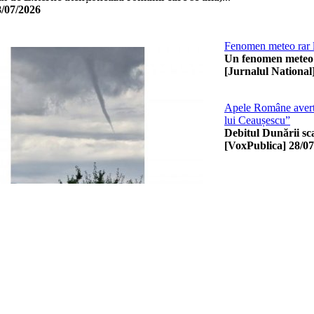
8/07/2026
Fenomen meteo rar la
Un fenomen meteo ra
[Jurnalul National
Apele Române avertiz
lui Ceaușescu”
Debitul Dunării sca
[VoxPublica]
28/07