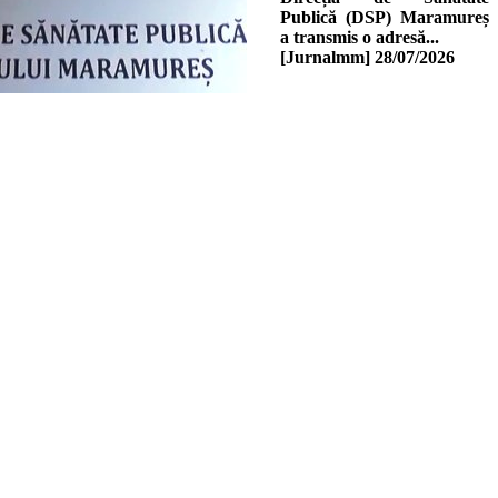
Publică (DSP) Maramureș
a transmis o adresă...
[Jurnalmm]
28/07/2026