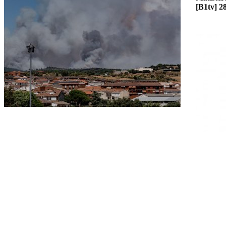
[B1tv]
2