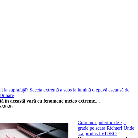
it la suprafață': Seceta extremă a scos la lumină o epavă ascunsă de
 Dunăre
ă în această vară cu fenomene meteo extreme....
7/2026
Cutremur puternic de 7,1
grade pe scara Richter! Unde
s-a produs | VIDEO