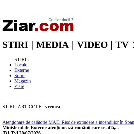
Stiri de ultima oră | Ultimele ştiri | Presa online | Stiri libere
STIRI
|
MEDIA
|
VIDEO
|
TV
STIRI :
Locale
Externe
Sport
Magazin
Ziare
STIRI . ARTICOLE .
vremea
Atenționare de călătorie MAE: Risc de extindere a incendiilor în Span
Ministerul de Externe atenționează românii care se află,...
[B1 Tv]
28/07/2026