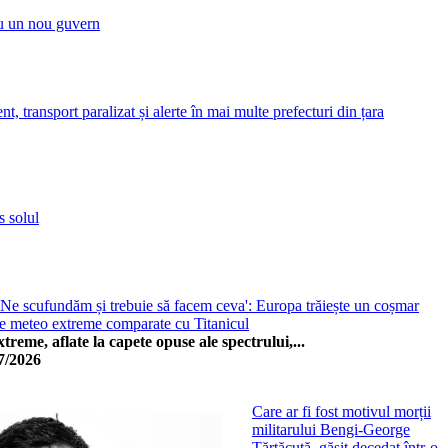
ru un nou guvern
 transport paralizat și alerte în mai multe prefecturi din țara
s solul
 Ne scufundăm și trebuie să facem ceva': Europa trăiește un coșmar
e meteo extreme comparate cu Titanicul
eme, aflate la capete opuse ale spectrului,...
7/2026
Care ar fi fost motivul morții
militarului Bengi-George
Tărtăcuță, găsit decedat într-o