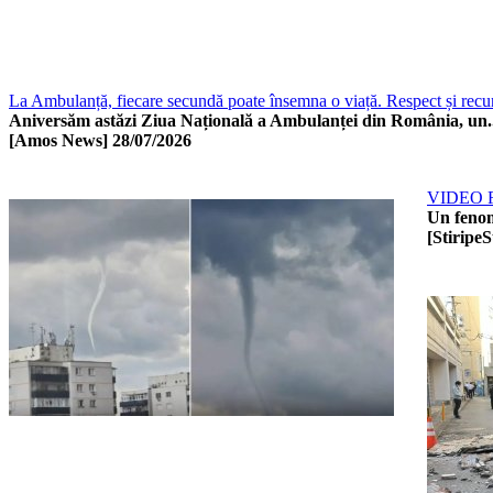
La Ambulanță, fiecare secundă poate însemna o viață. Respect și recun
Aniversăm astăzi Ziua Națională a Ambulanței din România, un..
[Amos News]
28/07/2026
VIDEO Fen
Un fenom
[StiripeS