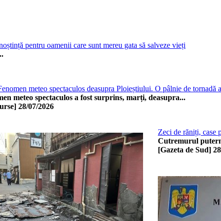
oștință pentru oamenii care sunt mereu gata să salveze vieți
.
omen meteo spectaculos deasupra Ploieștiului. O pâlnie de tornadă a f
en meteo spectaculos a fost surprins, marți, deasupra...
urse]
28/07/2026
Zeci de răniți, case
Cutremurul puterni
[Gazeta de Sud]
28