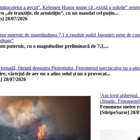
iracolelor a trecut”. Kelemen Hunor spune că „există o soluție” pent
 „de tranziție, de armistițiu”, cu un mandat cel puțin...
s]
28/07/2026
ur puternic de magnitudinea 7,1 a zguduit sudul Japoniei: pene de curent,
 răsare”
 puternic, cu o magnitudine preliminară de 7,1,...
 tornadă, filmată deasupra Ploieștiului. Fenomenul spectaculos nu a atin
ire, vârtejul de aer nu a atins solul și nu a provocat...
]
28/07/2026
'Am lovit aisbergul.
climatic. Fenomenel
Fenomene meteo extr
[StiripeSurse]
28/0