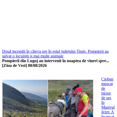
Două incendii în câteva ore în estul județului Timiș. Pompierii au
salvat o locuință și mai multe animale
Pompierii din Lugoj au intervenit în noaptea de vineri spre...
[Ziua de Vest]
08/08/2026
Cioban
muşcat
de
picior
de urs
în
Masivul
Iezer. A
încercat