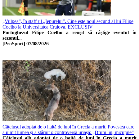
„Vulpea”, în staff-ul „Iepurelui”. Cine este noul secund al lui Filipe
Coelho la Universitatea Craiova. EXCLUSIV
Portughezul Filipe Coelho a reuşit să câştige eventul în
sezonul...
[ProSport]
07/08/2026
Cățelușul adoptat de o haită de lupi în Grecia a murit. Povestea care
a uimit lumea și a stârnit o controversă uriașă: „Drum lin, micuțule”
Cățelușul alb adoptat de o haită de lupi în Grecia a murit