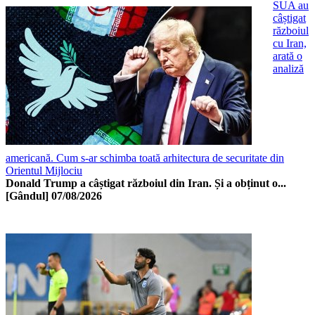
SUA au
câștigat
războiul
cu Iran,
arată o
analiză
americană. Cum s-ar schimba toată arhitectura de securitate din
Orientul Mijlociu
Donald Trump a câștigat războiul din Iran. Și a obținut o...
[Gândul]
07/08/2026