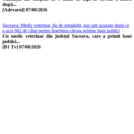
după...
[Adevarul]
07/08/2026
Suceava: Medic veterinar, fiu de primăriță, pus sub acuzare după ce
a ucis 662 de câini pentru îngrijirea cărora primise bani publici
Un medic veterinar din județul Suceava, care a primit bani
publici...
[B1 Tv]
07/08/2026