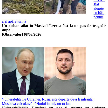
să-l
alunge
cu bâta
pentru
a-şi apăra turma
Un cioban aflat în Masivul Iezer a fost la un pas de tragedie
după...
[Observator]
08/08/2026
Vulnerabilitățile Ucrainei. Rusia este departe de-a fi înfrântă,
Moscova calculează războiul în ani, nu în luni
Vulnerabilitățile Ucrainei nu pot fi trecute cu vederea.