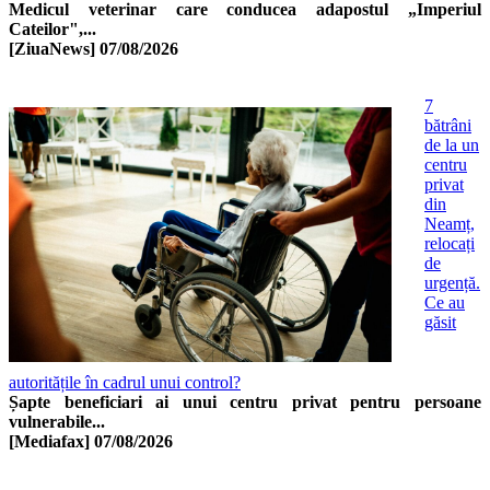
Medicul veterinar care conducea adapostul „Imperiul
Cateilor",...
[ZiuaNews]
07/08/2026
7
bătrâni
de la un
centru
privat
din
Neamț,
relocați
de
urgență.
Ce au
găsit
autoritățile în cadrul unui control?
Șapte beneficiari ai unui centru privat pentru persoane
vulnerabile...
[Mediafax]
07/08/2026