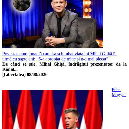
Povestea emoționantă care i-a schimbat viața lui Mihai Ghiță în
urmă cu șapte ani: „S-a apropiat de mine și n-a mai plecat”
De când se știe, Mihai Ghiță, îndrăgitul prezentator de la
Kanal...
[Libertatea]
08/08/2026
Péter
Magyar