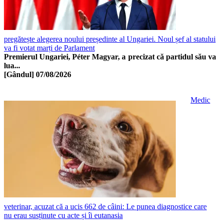
pregătește alegerea noului președinte al Ungariei. Noul șef al statului
va fi votat marți de Parlament
Premierul Ungariei, Péter Magyar, a precizat că partidul său va
lua...
[Gândul]
07/08/2026
Medic
veterinar, acuzat că a ucis 662 de câini: Le punea diagnostice care
nu erau susținute cu acte și îi eutanasia