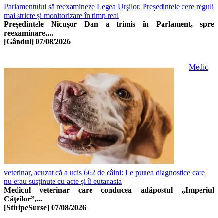
Parlamentului să reexamineze Legea Urşilor. Președintele cere reguli
mai stricte și monitorizare în timp real
Președintele Nicușor Dan a trimis în Parlament, spre
reexaminare,...
[Gândul]
07/08/2026
Medic
veterinar, acuzat că a ucis 662 de câini: Le punea diagnostice care
nu erau susținute cu acte și îi eutanasia
Medicul veterinar care conducea adăpostul „Imperiul
Căţeilor”,...
[StiripeSurse]
07/08/2026