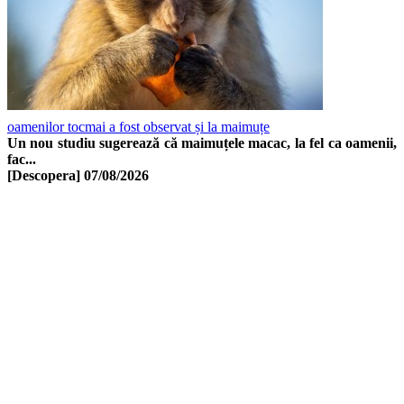
oamenilor tocmai a fost observat și la maimuțe
Un nou studiu sugerează că maimuțele macac, la fel ca oamenii,
fac...
[Descopera]
07/08/2026