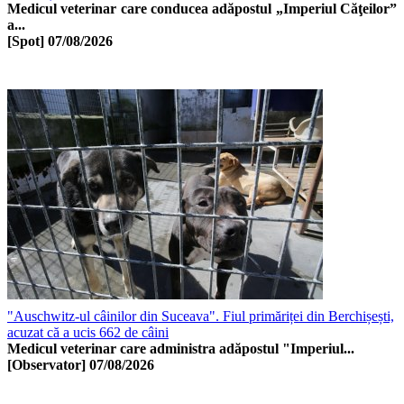
Medicul veterinar care conducea adăpostul „Imperiul Căţeilor”
a...
[Spot]
07/08/2026
"Auschwitz-ul câinilor din Suceava". Fiul primăriței din Berchișești,
acuzat că a ucis 662 de câini
Medicul veterinar care administra adăpostul "Imperiul...
[Observator]
07/08/2026