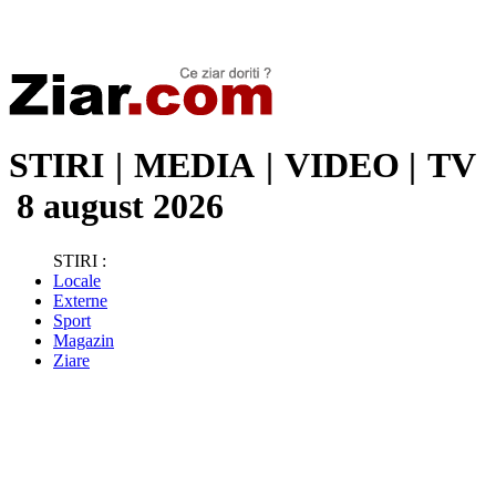
Stiri de ultima oră | Ultimele ştiri | Presa online | Stiri libere
STIRI
|
MEDIA
|
VIDEO
|
TV
8 august 2026
STIRI :
Locale
Externe
Sport
Magazin
Ziare