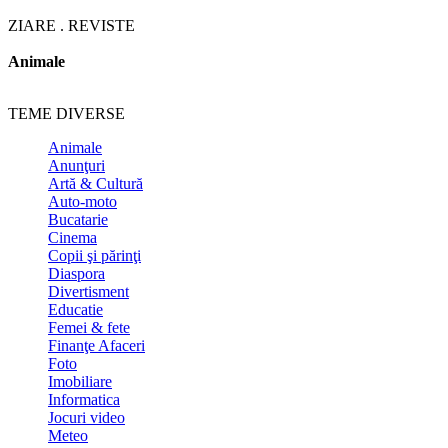
ZIARE . REVISTE
Animale
TEME DIVERSE
Animale
Anunţuri
Artă & Cultură
Auto-moto
Bucatarie
Cinema
Copii şi părinţi
Diaspora
Divertisment
Educatie
Femei & fete
Finanţe Afaceri
Foto
Imobiliare
Informatica
Jocuri video
Meteo