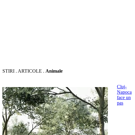
STIRI . ARTICOLE .
Animale
Cluj-
Napoca
face un
pas