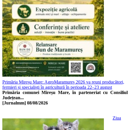
Primăria Mireșu Mare: AgroMaramureș 2026 va reuni producători,
fermieri și specialiști în agricultură în perioada 22–23 august
Primăria comunei Mireșu Mare, în parteneriat cu Consiliul
Județean...
[Jurnalmm]
08/08/2026
Ziua