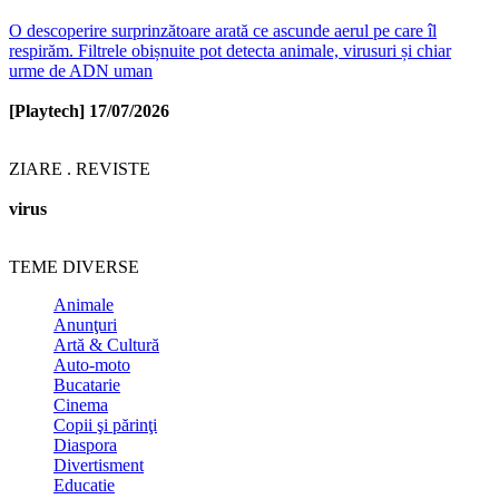
O descoperire surprinzătoare arată ce ascunde aerul pe care îl
respirăm. Filtrele obișnuite pot detecta animale, virusuri și chiar
urme de ADN uman
[Playtech]
17/07/2026
ZIARE . REVISTE
virus
TEME DIVERSE
Animale
Anunţuri
Artă & Cultură
Auto-moto
Bucatarie
Cinema
Copii şi părinţi
Diaspora
Divertisment
Educatie