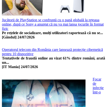
Jucătorii de PlayStation se confruntă cu o pană globală la rețeaua
online, după ce Sony a anunțat că nu va mai lansa jocurile în format
fizic
Pe rețelele de socializare, mulți utilizatori raportează că nu se...
[Gândul]
24/07/2026
Operatorul telecom din România care lansează protecție cibernetică
pentru 10 dispozitive
Tentativele de fraudă online au vizat 61% dintre români, arată
un...
[IT Mania]
24/07/2026
Focar
de
infecție
într-o