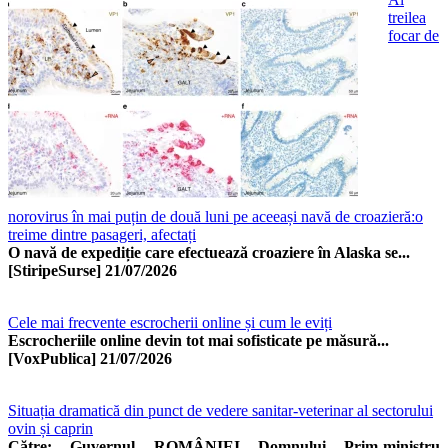
treilea
focar de
norovirus în mai puțin de două luni pe aceeași navă de croazieră:o
treime dintre pasageri, afectați
O navă de expediție care efectuează croaziere în Alaska se...
[StiripeSurse]
21/07/2026
Cele mai frecvente escrocherii online și cum le eviți
Escrocheriile online devin tot mai sofisticate pe măsură...
[VoxPublica]
21/07/2026
Situația dramatică din punct de vedere sanitar-veterinar al sectorului
ovin și caprin
Către: Guvernul ROMÂNIEI Domnului Prim-ministru