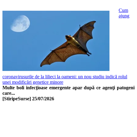
Cum
ajung
coronavirusurile de la lilieci la oameni: un nou studiu indică rolul
unei modificări genetice minore
Multe boli infecţioase emergente apar după ce agenţi patogeni
care...
[StiripeSurse]
25/07/2026