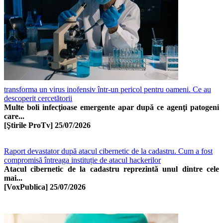
transforma un virus inofensiv într-un pericol pentru oameni. Ce au
descoperit cercetătorii
Multe boli infecţioase emergente apar după ce agenţi patogeni
care...
[Ştirile ProTv]
25/07/2026
Raport devastator după atacul cibernetic de la cadastru. Cum a fost
compromisă întreaga instituție de atacul hackerilor
Atacul cibernetic de la cadastru reprezintă unul dintre cele
mai...
[VoxPublica]
25/07/2026