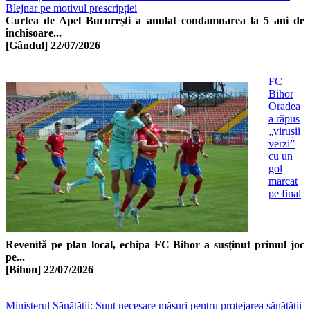
Blejnar pe motivul prescripției
Curtea de Apel București a anulat condamnarea la 5 ani de
închisoare...
[Gândul]
22/07/2026
FC
Bihor
Oradea
a răpus
„virușii
verzi”
cu un
gol
marcat
pe final
Revenită pe plan local, echipa FC Bihor a susținut primul joc
pe...
[Bihon]
22/07/2026
Ministerul Sănătății: Sunt necesare măsuri pentru protejarea sănătății