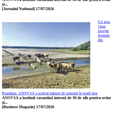
și...
[Jurnalul National]
17/07/2026
Un nou
virus
loveşte
fermele
din
România. ANSVSA a activat măsuri de urgenţă în toată ţara
ANSVSA a instituit carantină internă de 30 de zile pentru ovine
şi...
[Business Magazin]
17/07/2026