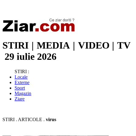
Stiri de ultima oră | Ultimele ştiri | Presa online | Stiri libere
STIRI
|
MEDIA
|
VIDEO
|
TV
29 iulie 2026
STIRI :
Locale
Externe
Sport
Magazin
Ziare
STIRI . ARTICOLE .
virus