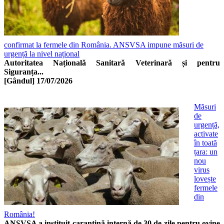
confirmat la fermele din România. ANSVSA impune măsuri de
urgență la nivel național
Autoritatea Națională Sanitară Veterinară și pentru
Siguranța...
[Gândul]
17/07/2026
Măsuri
de
urgență,
activate
în toată
țara: un
nou
virus
lovește
fermele
din
România!
ANSVSA a instituit carantină internă de 30 de zile pentru ovine