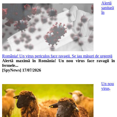
Alertă
sanitară
în
România! Un virus periculos face ravagii. Se iau măsuri de urgență
Alertă maximă în România! Un nou virus face ravagii în
fermele...
[SpyNews]
17/07/2026
Un nou
virus,