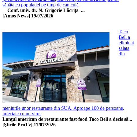
sănătatea populației pe timp de caniculă
Conf. univ. dr. N. Grigorie Lăcrița ...
[Amos News]
19/07/2026
Taco
Bell a
eliminat
salata
din
meniurile unor restaurante din SUA. Aproape 100 de persoane,
infectate cu un virus
Lanţul american de restaurante fast-food Taco Bell a decis să...
[Ştirile ProTv]
17/07/2026