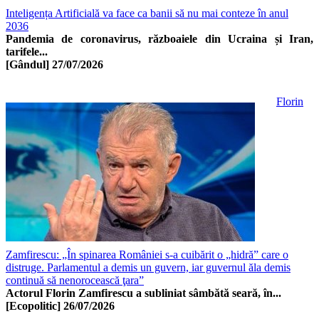
Inteligența Artificială va face ca banii să nu mai conteze în anul
2036
Pandemia de coronavirus, războaiele din Ucraina și Iran,
tarifele...
[Gândul]
27/07/2026
Florin
Zamfirescu: „În spinarea României s-a cuibărit o „hidră” care o
distruge. Parlamentul a demis un guvern, iar guvernul ăla demis
continuă să nenorocească ţara”
Actorul Florin Zamfirescu a subliniat sâmbătă seară, în...
[Ecopolitic]
26/07/2026