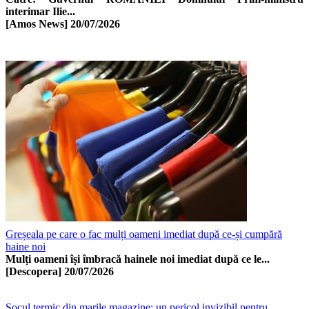
interimar Ilie...
[Amos News]
20/07/2026
Greșeala pe care o fac mulți oameni imediat după ce-și cumpără
haine noi
Mulți oameni își îmbracă hainele noi imediat după ce le...
[Descopera]
20/07/2026
Șocul termic din marile magazine: un pericol invizibil pentru