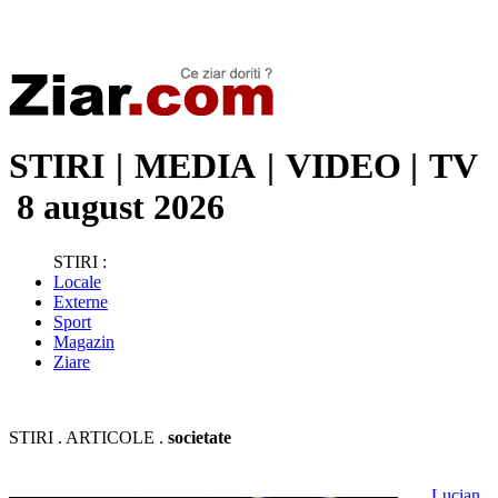
Stiri de ultima oră | Ultimele ştiri | Presa online | Stiri libere
STIRI
|
MEDIA
|
VIDEO
|
TV
8 august 2026
STIRI :
Locale
Externe
Sport
Magazin
Ziare
STIRI . ARTICOLE .
societate
Lucian