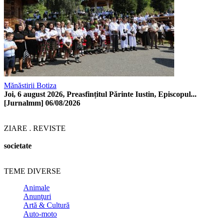
Mănăstirii Botiza
Joi, 6 august 2026, Preasfințitul Părinte Iustin, Episcopul...
[Jurnalmm]
06/08/2026
ZIARE . REVISTE
societate
TEME DIVERSE
Animale
Anunţuri
Artă & Cultură
Auto-moto