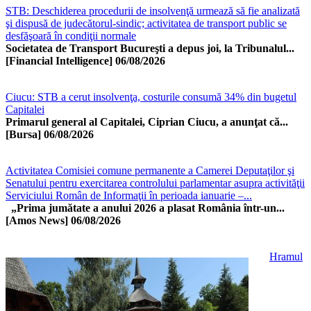
STB: Deschiderea procedurii de insolvenţă urmează să fie analizată
şi dispusă de judecătorul-sindic; activitatea de transport public se
desfăşoară în condiţii normale
Societatea de Transport Bucureşti a depus joi, la Tribunalul...
[Financial Intelligence]
06/08/2026
Ciucu: STB a cerut insolvenţa, costurile consumă 34% din bugetul
Capitalei
Primarul general al Capitalei, Ciprian Ciucu, a anunţat că...
[Bursa]
06/08/2026
Activitatea Comisiei comune permanente a Camerei Deputaţilor şi
Senatului pentru exercitarea controlului parlamentar asupra activităţii
Serviciului Român de Informaţii în perioada ianuarie –...
„Prima jumătate a anului 2026 a plasat România într-un...
[Amos News]
06/08/2026
Hramul