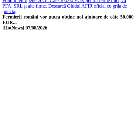
Fonduri europene 2026: Câte 50.000 EUR pentru ferme mici, ca
PFA, SRL și alte firme. Descarcă Ghidul AFIR oficial cu grila de
punctaj
Fermierii români vor putea obține noi ajutoare de câte 50.000
EUR...
[HotNews]
07/08/2026