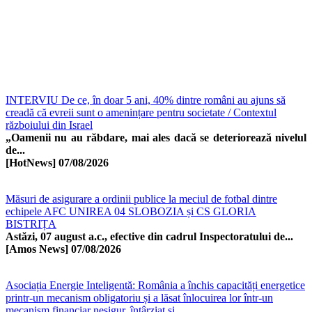
INTERVIU De ce, în doar 5 ani, 40% dintre români au ajuns să
creadă că evreii sunt o amenințare pentru societate / Contextul
războiului din Israel
„Oamenii nu au răbdare, mai ales dacă se deteriorează nivelul
de...
[HotNews]
07/08/2026
Măsuri de asigurare a ordinii publice la meciul de fotbal dintre
echipele AFC UNIREA 04 SLOBOZIA și CS GLORIA
BISTRIȚA
Astăzi, 07 august a.c., efective din cadrul Inspectoratului de...
[Amos News]
07/08/2026
Asociația Energie Inteligentă: România a închis capacități energetice
printr-un mecanism obligatoriu și a lăsat înlocuirea lor într-un
mecanism financiar nesigur, întârziat și...