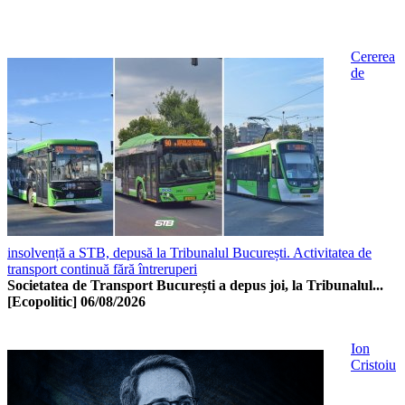
Cererea
de
insolvență a STB, depusă la Tribunalul București. Activitatea de
transport continuă fără întreruperi
Societatea de Transport București a depus joi, la Tribunalul...
[Ecopolitic]
06/08/2026
Ion
Cristoiu