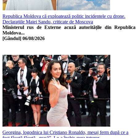
Republica Moldova că exploatează politic incidentele cu drone.
Declarațiile Maiei Sandu, criticate de Moscova
Ministerul rus de Externe acuză autoritățile din Republica
Moldova...
[Gândul]
06/08/2026
Georgina, logodnica lui Cristiano Ronaldo, mesaj ferm după ce a
fost făcută făcută „grasă”. Le-a închis gura tuturor