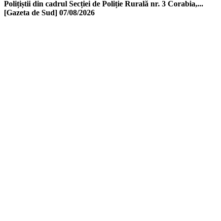
Polițiștii din cadrul Secției de Poliție Rurală nr. 3 Corabia,...
[Gazeta de Sud]
07/08/2026