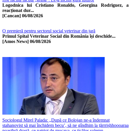
Logodnica lui Cristiano Ronaldo, Georgina Rodriguez, a
reacționat dur...
[Cancan]
06/08/2026
O premieră pentru sectorul social veterinar din țară
Primul Spital Veterinar Social din România își deschide...
[Amos News]
06/08/2026
Sociologul Mirel Palada: „După ce Bolojan ne-a îndemnat
stahanovist să mai închidem becu’, să ne gîndhim la țărrrișhhoooaraa
noasthră dragă, ce patriot de mucava, ce ticălos solemn...