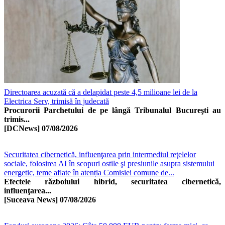
Directoarea acuzată că a delapidat peste 4,5 milioane lei de la
Electrica Serv, trimisă în judecată
Procurorii Parchetului de pe lângă Tribunalul Bucureşti au
trimis...
[DCNews]
07/08/2026
Securitatea cibernetică, influenţarea prin intermediul reţelelor
sociale, folosirea AI în scopuri ostile şi presiunile asupra sistemului
energetic, teme aflate în atenția Comisiei comune de...
Efectele războiului hibrid, securitatea cibernetică,
influenţarea...
[Suceava News]
07/08/2026