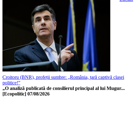
Croitoru (BNR), profeții sumbre: „România, țară captivă clasei
politice!”
„O analiză publicată de consilierul principal al lui Mugur...
[Ecopolitic]
07/08/2026