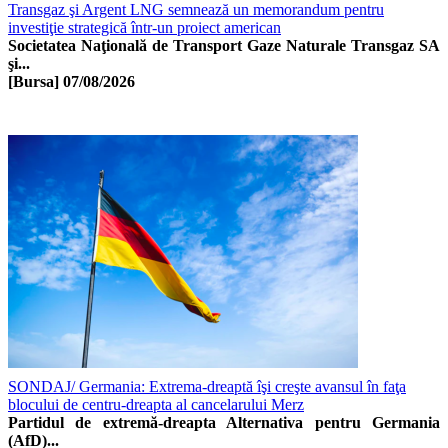
Transgaz şi Argent LNG semnează un memorandum pentru
investiţie strategică într-un proiect american
Societatea Naţională de Transport Gaze Naturale Transgaz SA
şi...
[Bursa]
07/08/2026
SONDAJ/ Germania: Extrema-dreaptă îşi creşte avansul în faţa
blocului de centru-dreapta al cancelarului Merz
Partidul de extremă-dreapta Alternativa pentru Germania
(AfD)...