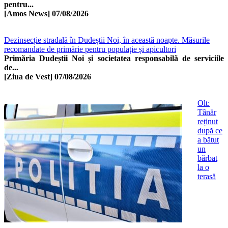
pentru...
[Amos News]
07/08/2026
Dezinsecție stradală în Dudeștii Noi, în această noapte. Măsurile
recomandate de primărie pentru populație și apicultori
Primăria Dudeștii Noi și societatea responsabilă de serviciile
de...
[Ziua de Vest]
07/08/2026
Olt:
Tânăr
reținut
după ce
a bătut
un
bărbat
la o
terasă