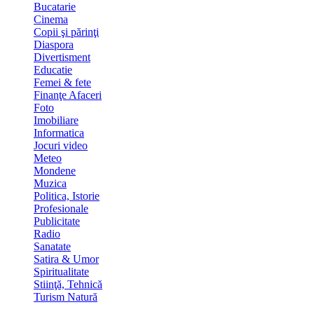
Bucatarie
Cinema
Copii şi părinţi
Diaspora
Divertisment
Educatie
Femei & fete
Finanţe Afaceri
Foto
Imobiliare
Informatica
Jocuri video
Meteo
Mondene
Muzica
Politica, Istorie
Profesionale
Publicitate
Radio
Sanatate
Satira & Umor
Spiritualitate
Stiinţă, Tehnică
Turism Natură