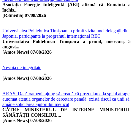
Asociația Energie Inteligentă (AEI) afirmă că România a
închis...
[R3media]
07/08/2026
Universitatea Politehnica Timișoara a primit vizita unei delegații din
Japonia, participante la programul internațional REC
Universitatea Politehnica Timișoara a primit, miercuri, 5
august...
[Amos News]
07/08/2026
Nevoia de integritate
...
[Amos News]
07/08/2026
ARAS: Dacă oamenii ajung să creadă că prezentarea la spital atrage
automat atenția organelor de cercetare penală, există riscul ca unii să
amâne solicitarea ajutorului medical
CÃTRE MINISTERUL DE INTERNE MINISTERUL
SÃNÃTÃȚII CONSILIUL...
[Amos News]
07/08/2026