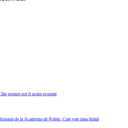
Câte posturi pot fi acum ocupate
ofesional de la Academia de Poliție. Care este data limită