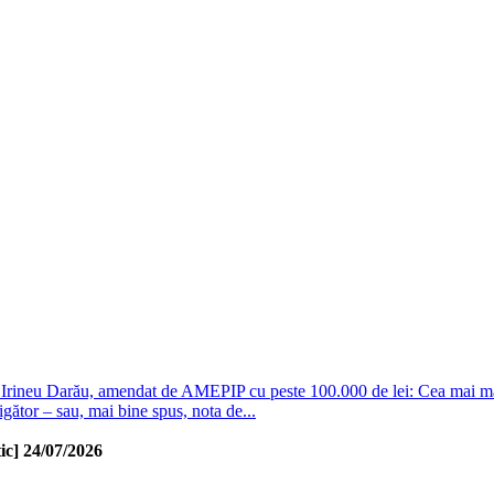
 Irineu Darău, amendat de AMEPIP cu peste 100.000 de lei: Cea mai mar
igător – sau, mai bine spus, nota de...
ic]
24/07/2026