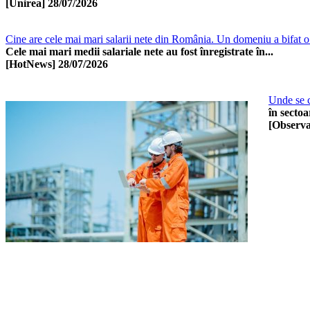
[Unirea]
28/07/2026
Cine are cele mai mari salarii nete din România. Un domeniu a bifat o 
Cele mai mari medii salariale nete au fost înregistrate în...
[HotNews]
28/07/2026
Unde se c
în sectoa
[Observa