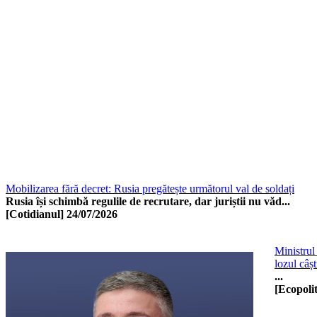
Mobilizarea fără decret: Rusia pregătește următorul val de soldați
Rusia își schimbă regulile de recrutare, dar juriștii nu văd...
[Cotidianul]
24/07/2026
Ministrul
lozul câșt
...
[Ecopolit