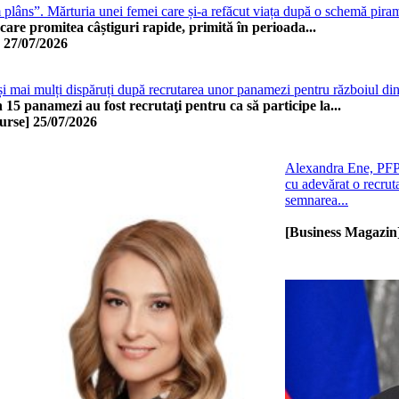
 plâns”. Mărturia unei femei care și-a refăcut viața după o schemă pira
care promitea câștiguri rapide, primită în perioada...
27/07/2026
i mai mulți dispăruți după recrutarea unor panamezi pentru războiul di
 15 panamezi au fost recrutaţi pentru ca să participe la...
urse]
25/07/2026
Alexandra Ene, PFP A
cu adevărat o recrut
semnarea...
[Business Magazin