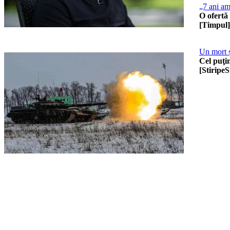
„7 ani am
O ofertă 
[Timpul]
Un mort ș
Cel puţin
[StiripeS