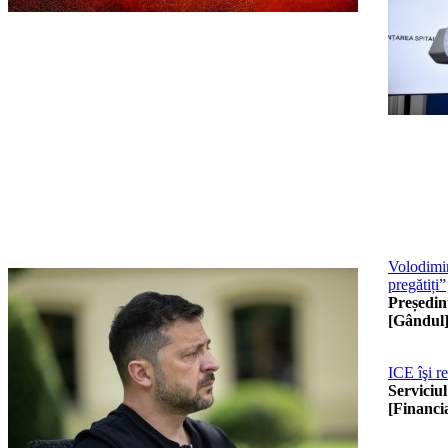
Volodimir
pregătiți”
Președin
[Gândul
ICE îşi r
Serviciu
[Financia