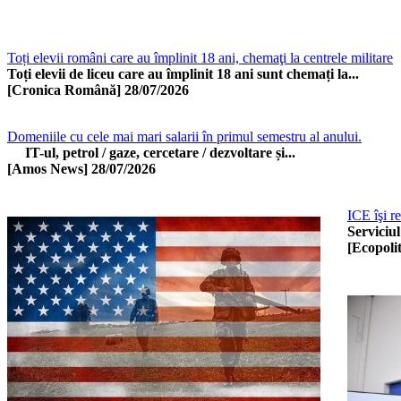
Toți elevii români care au împlinit 18 ani, chemaţi la centrele militare
Toți elevii de liceu care au împlinit 18 ani sunt chemați la...
[Cronica Română]
28/07/2026
Domeniile cu cele mai mari salarii în primul semestru al anului.
IT-ul, petrol / gaze, cercetare / dezvoltare și...
[Amos News]
28/07/2026
ICE îşi r
Serviciu
[Ecopolit