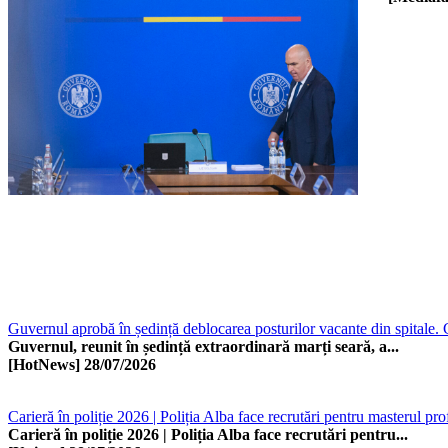
Guvernul aprobă în ședință deblocarea posturilor vacante din spitale. 
Guvernul, reunit în ședință extraordinară marți seară, a...
[HotNews]
28/07/2026
Carieră în poliție 2026 | Poliția Alba face recrutări pentru masterul pr
Carieră în poliție 2026 | Poliția Alba face recrutări pentru...