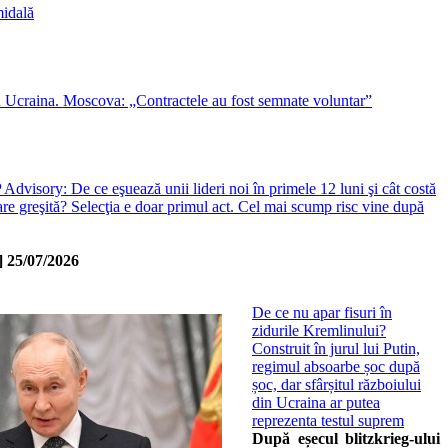
midală
n Ucraina. Moscova: „Contractele au fost semnate voluntar”
dvisory: De ce eşuează unii lideri noi în primele 12 luni şi cât costă
are greşită? Selecţia e doar primul act. Cel mai scump risc vine după
]
25/07/2026
De ce nu apar fisuri în
zidurile Kremlinului?
Construit în jurul lui Putin,
regimul absoarbe șoc după
șoc, dar sfârșitul războiului
din Ucraina ar putea
reprezenta testul suprem
După eșecul blitzkrieg-ului