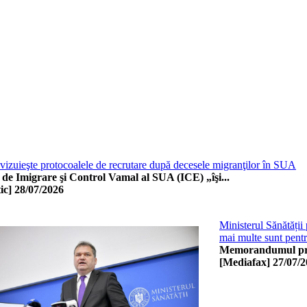
evizuieşte protocoalele de recrutare după decesele migranţilor în SUA
l de Imigrare şi Control Vamal al SUA (ICE) „îşi...
ic]
28/07/2026
Ministerul Sănătății
mai multe sunt pentru
Memorandumul priv
[Mediafax]
27/07/