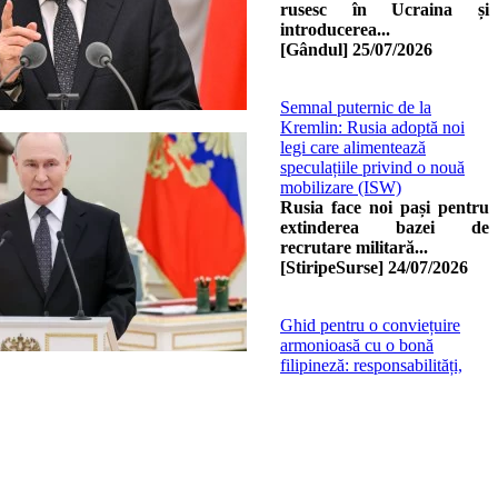
rusesc în Ucraina și
introducerea...
[Gândul]
25/07/2026
Semnal puternic de la
Kremlin: Rusia adoptă noi
legi care alimentează
speculațiile privind o nouă
mobilizare (ISW)
Rusia face noi pași pentru
extinderea bazei de
recrutare militară...
[StiripeSurse]
24/07/2026
Ghid pentru o conviețuire
armonioasă cu o bonă
filipineză: responsabilități,