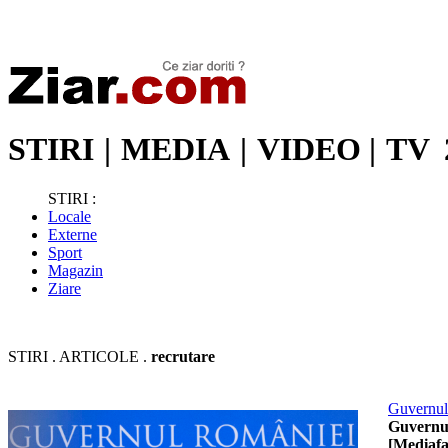
Stiri de ultima oră | Ultimele ştiri | Presa online | Stiri libere
STIRI
|
MEDIA
|
VIDEO
|
TV
STIRI :
Locale
Externe
Sport
Magazin
Ziare
STIRI . ARTICOLE .
recrutare
Guvernul 
Guvernul
[Mediafa