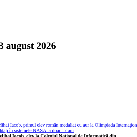
3 august 2026
hai Iacob, primul elev român medaliat cu aur la Olimpiada Internaționa
lități în sistemele NASA la doar 17 ani
ihai Iacob, elev la Colegiul Național de Informatică din...