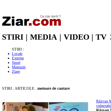
Stiri de ultima oră | Ultimele ştiri | Presa online | Stiri libere
STIRI
|
MEDIA
|
VIDEO
|
TV
STIRI :
Locale
Externe
Sport
Magazin
Ziare
STIRI . ARTICOLE .
motoare de cautare
Răzvan Mi
vulnerabi
Răzvan M