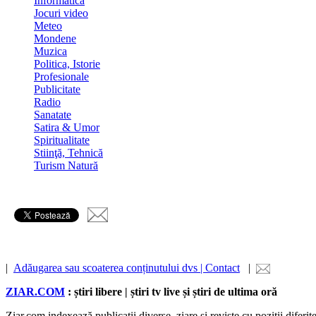
Informatica
Jocuri video
Meteo
Mondene
Muzica
Politica, Istorie
Profesionale
Publicitate
Radio
Sanatate
Satira & Umor
Spiritualitate
Stiinţă, Tehnică
Turism Natură
|
Adăugarea sau scoaterea conținutului dvs | Contact
|
ZIAR.COM
: știri libere | știri tv live și știri de ultima oră
Ziar.com indexează publicații diverse, ziare și reviste cu poziții diferi