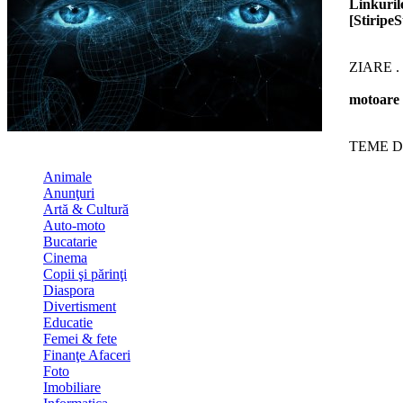
Linkurile
[StiripeS
ZIARE .
motoare 
TEME D
Animale
Anunţuri
Artă & Cultură
Auto-moto
Bucatarie
Cinema
Copii şi părinţi
Diaspora
Divertisment
Educatie
Femei & fete
Finanţe Afaceri
Foto
Imobiliare