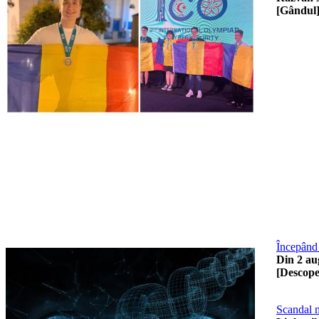
[Gândul
Începând 
Din 2 aug
[Descope
Scandal m