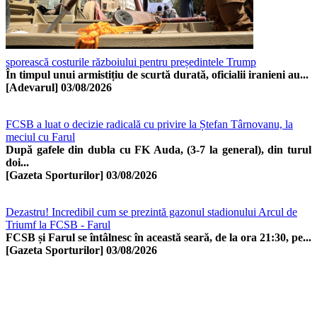
sporească costurile războiului pentru președintele Trump
În timpul unui armistițiu de scurtă durată, oficialii iranieni au...
[Adevarul]
03/08/2026
FCSB a luat o decizie radicală cu privire la Ștefan Târnovanu, la
meciul cu Farul
După gafele din dubla cu FK Auda, (3-7 la general), din turul
doi...
[Gazeta Sporturilor]
03/08/2026
Dezastru! Incredibil cum se prezintă gazonul stadionului Arcul de
Triumf la FCSB - Farul
FCSB și Farul se întâlnesc în această seară, de la ora 21:30, pe...
[Gazeta Sporturilor]
03/08/2026