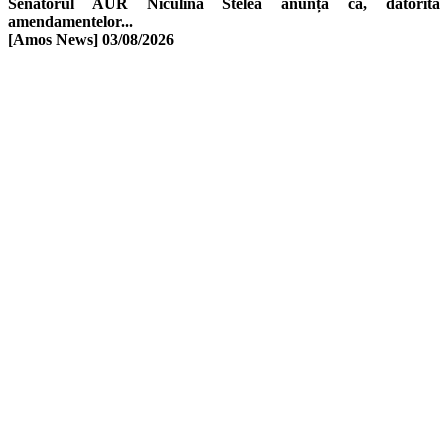
Senatorul AUR Niculina Stelea anunță că, datorită
amendamentelor...
[Amos News]
03/08/2026