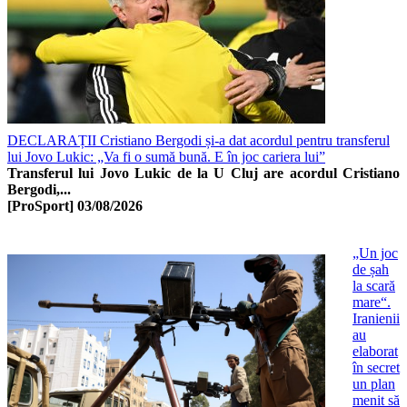
DECLARAȚII Cristiano Bergodi și-a dat acordul pentru transferul
lui Jovo Lukic: „Va fi o sumă bună. E în joc cariera lui”
Transferul lui Jovo Lukic de la U Cluj are acordul Cristiano
Bergodi,...
[ProSport]
03/08/2026
„Un joc
de șah
la scară
mare“.
Iranienii
au
elaborat
în secret
un plan
menit să