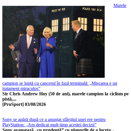
Marele
campion se luptă cu cancerul în fază terminală: „Mișcarea e un
tratament miraculos”
Sir Chris Andrew Hoy (50 de ani), marele campion la ciclism pe
pistă,...
[ProSport]
03/08/2026
Sony se apără după ce a anunțat sfârșitul unei ere pentru
PlayStation: „Am dedicat mult timp acestei decizii”
Sony avansează „cu prudență” cu planurile de a înceta...