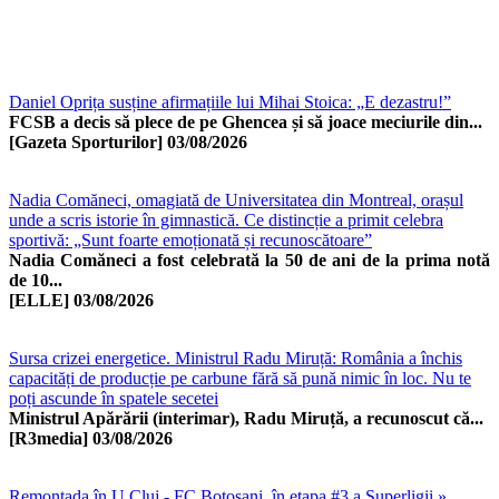
Daniel Oprița susține afirmațiile lui Mihai Stoica: „E dezastru!”
FCSB a decis să plece de pe Ghencea și să joace meciurile din...
[Gazeta Sporturilor]
03/08/2026
Nadia Comăneci, omagiată de Universitatea din Montreal, orașul
unde a scris istorie în gimnastică. Ce distincție a primit celebra
sportivă: „Sunt foarte emoționată și recunoscătoare”
Nadia Comăneci a fost celebrată la 50 de ani de la prima notă
de 10...
[ELLE]
03/08/2026
Sursa crizei energetice. Ministrul Radu Miruță: România a închis
capacități de producție pe carbune fără să pună nimic în loc. Nu te
poți ascunde în spatele secetei
Ministrul Apărării (interimar), Radu Miruță, a recunoscut că...
[R3media]
03/08/2026
Remontada în U Cluj - FC Botoșani, în etapa #3 a Superligii »