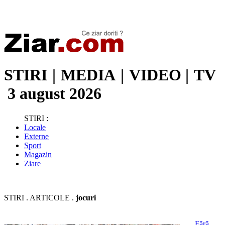
Stiri de ultima oră | Ultimele ştiri | Presa online | Stiri libere
STIRI
|
MEDIA
|
VIDEO
|
TV
3 august 2026
STIRI :
Locale
Externe
Sport
Magazin
Ziare
STIRI . ARTICOLE .
jocuri
Fără