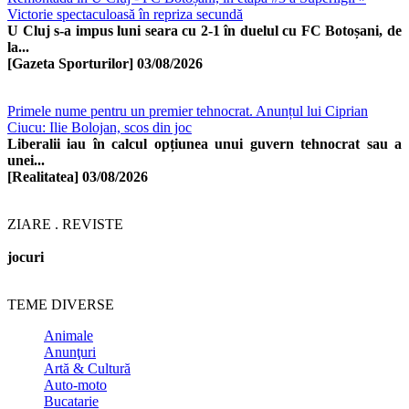
Victorie spectaculoasă în repriza secundă
U Cluj s-a impus luni seara cu 2-1 în duelul cu FC Botoșani, de
la...
[Gazeta Sporturilor]
03/08/2026
Primele nume pentru un premier tehnocrat. Anunțul lui Ciprian
Ciucu: Ilie Bolojan, scos din joc
Liberalii iau în calcul opțiunea unui guvern tehnocrat sau a
unei...
[Realitatea]
03/08/2026
ZIARE . REVISTE
jocuri
TEME DIVERSE
Animale
Anunţuri
Artă & Cultură
Auto-moto
Bucatarie