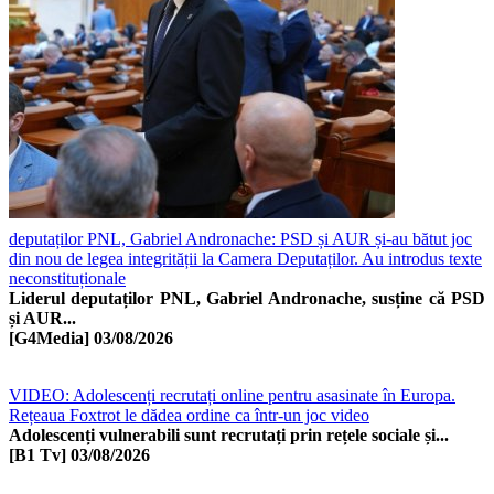
deputaților PNL, Gabriel Andronache: PSD și AUR și-au bătut joc
din nou de legea integrității la Camera Deputaților. Au introdus texte
neconstituționale
Liderul deputaților PNL, Gabriel Andronache, susține că PSD
și AUR...
[G4Media]
03/08/2026
VIDEO: Adolescenți recrutați online pentru asasinate în Europa.
Rețeaua Foxtrot le dădea ordine ca într-un joc video
Adolescenți vulnerabili sunt recrutați prin rețele sociale și...
[B1 Tv]
03/08/2026