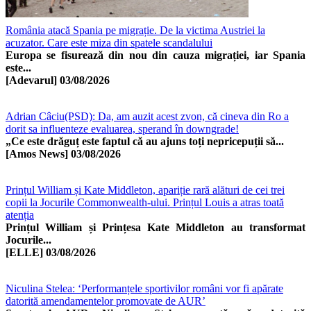
România atacă Spania pe migrație. De la victima Austriei la
acuzator. Care este miza din spatele scandalului
Europa se fisurează din nou din cauza migrației, iar Spania
este...
[Adevarul]
03/08/2026
Adrian Câciu(PSD): Da, am auzit acest zvon, că cineva din Ro a
dorit sa influenteze evaluarea, sperand în downgrade!
„Ce este drăguț este faptul că au ajuns toți nepricepuții să...
[Amos News]
03/08/2026
Prințul William și Kate Middleton, apariție rară alături de cei trei
copii la Jocurile Commonwealth-ului. Prințul Louis a atras toată
atenția
Prințul William și Prințesa Kate Middleton au transformat
Jocurile...
[ELLE]
03/08/2026
Niculina Stelea: ‘Performanțele sportivilor români vor fi apărate
datorită amendamentelor promovate de AUR’