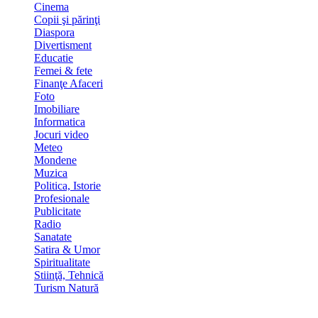
Cinema
Copii şi părinţi
Diaspora
Divertisment
Educatie
Femei & fete
Finanţe Afaceri
Foto
Imobiliare
Informatica
Jocuri video
Meteo
Mondene
Muzica
Politica, Istorie
Profesionale
Publicitate
Radio
Sanatate
Satira & Umor
Spiritualitate
Stiinţă, Tehnică
Turism Natură