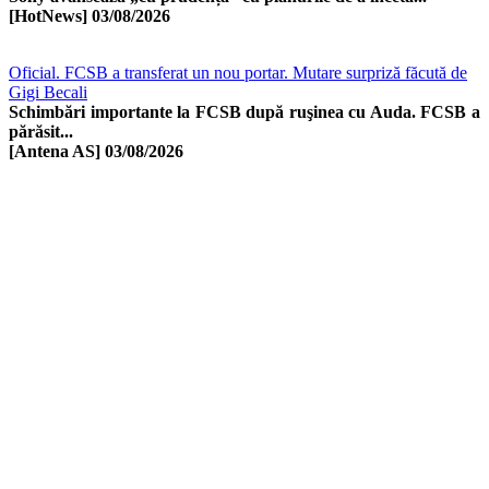
[HotNews]
03/08/2026
Oficial. FCSB a transferat un nou portar. Mutare surpriză făcută de
Gigi Becali
Schimbări importante la FCSB după ruşinea cu Auda. FCSB a
părăsit...
[Antena AS]
03/08/2026