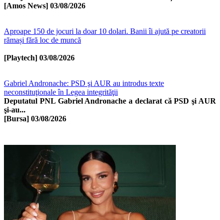
[Amos News]
03/08/2026
Aproape 150 de jocuri la doar 10 dolari. Banii îi ajută pe creatorii
rămași fără loc de muncă
[Playtech]
03/08/2026
Gabriel Andronache: PSD şi AUR au introdus texte
neconstituţionale în Legea integrităţii
Deputatul PNL Gabriel Andronache a declarat că PSD şi AUR
şi-au...
[Bursa]
03/08/2026