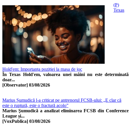
(P)
Texas
Hold'em: Importanța poziției la masa de joc
În Texas Hold'em, valoarea unei mâini nu este determinată
doar...
[Observator]
03/08/2026
Marius Șumudică l-a criticat pe antrenorul FCSB-ului: „E clar că
este o ruptură, este o fractură acolo”
Marius Şumudică a analizat eliminarea FCSB din Conference
League și...
[VoxPublica]
03/08/2026