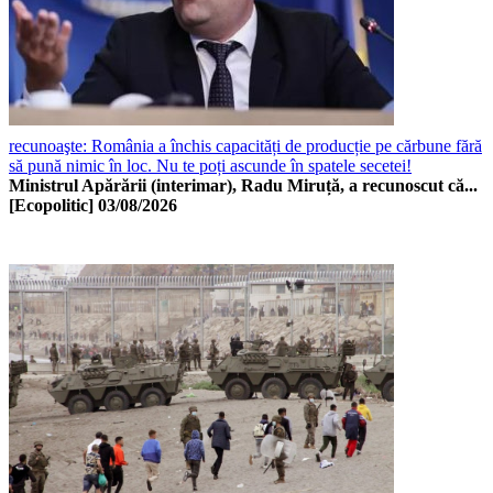
recunoaşte: România a închis capacități de producție pe cărbune fără
să pună nimic în loc. Nu te poți ascunde în spatele secetei!
Ministrul Apărării (interimar), Radu Miruță, a recunoscut că...
[Ecopolitic]
03/08/2026