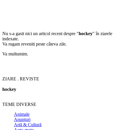
Nu s-a gasit nici un articol recent despre "
hockey
" în ziarele
indexate.
Va rugam reveniti peste câteva zile.
Va multumim.
ZIARE . REVISTE
hockey
TEME DIVERSE
Animale
Anunţuri
Artă & Cultură
Auto-moto