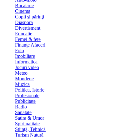
Bucatarie
Cinema
Copii şi părinţi
Diaspora
Divertisment
Educatie
Femei & fete
Finanţe Afaceri
Foto
Imobiliare
Informatica
Jocuri video
Meteo
Mondene
Muzica
Politica, Istorie
Profesionale
Publicitate
Radio
Sanatate
Satira & Umor
Spiritualitate
Stiinţă, Tehnică
Turism Natură