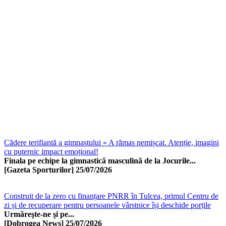
Cădere terifiantă a gimnastului » A rămas nemișcat. Atenție, imagini
cu puternic impact emoțional!
Finala pe echipe la gimnastică masculină de la Jocurile...
[Gazeta Sporturilor]
25/07/2026
Construit de la zero cu finanțare PNRR în Tulcea, primul Centru de
zi și de recuperare pentru persoanele vârstnice își deschide porțile
Urmăreşte-ne şi pe...
[Dobrogea News]
25/07/2026