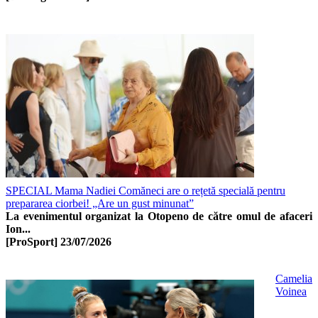
SPECIAL Mama Nadiei Comăneci are o rețetă specială pentru
prepararea ciorbei! „Are un gust minunat”
La evenimentul organizat la Otopeno de către omul de afaceri
Ion...
[ProSport]
23/07/2026
Camelia
Voinea