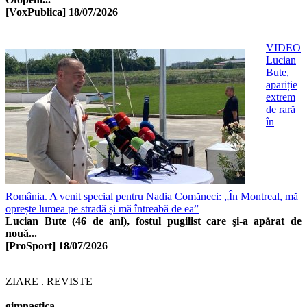
[VoxPublica]
18/07/2026
VIDEO
Lucian
Bute,
apariție
extrem
de rară
în
România. A venit special pentru Nadia Comăneci: „În Montreal, mă
oprește lumea pe stradă și mă întreabă de ea”
Lucian Bute (46 de ani), fostul pugilist care şi-a apărat de
nouă...
[ProSport]
18/07/2026
ZIARE . REVISTE
gimnastica