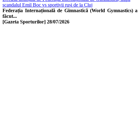
scandalul Emil Boc vs sportivii ruși de la Cluj
Federația Internațională de Gimnastică (World Gymnastics) a
făcut...
[Gazeta Sporturilor]
28/07/2026