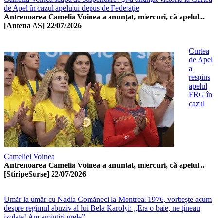
de Apel în cazul apelului depus de Federaţie
Antrenoarea Camelia Voinea a anunţat, miercuri, că apelul...
[Antena AS]
22/07/2026
Curtea
de Apel
a
respins
apelul
FRG în
cazul
Cameliei Voinea
Antrenoarea Camelia Voinea a anunţat, miercuri, că apelul...
[StiripeSurse]
22/07/2026
Umăr la umăr cu Nadia Comăneci la Montreal 1976, vorbește acum
despre regimul abuziv al lui Bela Karolyi: „Era o baie, ne țineau
izolate! Am amintiri grele”