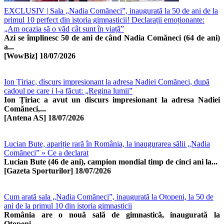
EXCLUSIV | Sala „Nadia Comăneci”, inaugurată la 50 de ani de la
primul 10 perfect din istoria gimnasticii! Declarații emoționante:
„Am ocazia să o văd cât sunt în viață”
Azi se împlinesc 50 de ani de când Nadia Comăneci (64 de ani)
a...
[WowBiz]
18/07/2026
Ion Țiriac, discurs impresionant la adresa Nadiei Comăneci, după
cadoul pe care i l-a făcut: „Regina lumii”
Ion Țiriac a avut un discurs impresionant la adresa Nadiei
Comăneci,...
[Antena AS]
18/07/2026
Lucian Bute, apariție rară în România, la inaugurarea sălii „Nadia
Comăneci” » Ce a declarat
Lucian Bute (46 de ani), campion mondial timp de cinci ani la...
[Gazeta Sporturilor]
18/07/2026
Cum arată sala „Nadia Comăneci”, inaugurată la Otopeni, la 50 de
ani de la primul 10 din istoria gimnasticii
România are o nouă sală de gimnastică, inaugurată la
Otopeni...