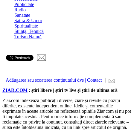
Publicitate
Radio
Sanatate
Satira & Umor
Spiritualitate
Stiinţă, Tehnică
Turism Natură
|
Adăugarea sau scoaterea conținutului dvs | Contact
|
ZIAR.COM
: știri libere | știri tv live și știri de ultima oră
Ziar.com indexează publicații diverse, ziare și reviste cu poziții
diferite, existente independent online. Ideile și comentariile
exprimate în aceste articole nu reflectează opiniile Ziar.com și nu pot
fi imputate acestuia. Pentru orice informație complementară sau
reclamație cu privire la conținut, consultați direct ziarele relevante –
sursa este întotdeauna indicată, cu un link spre articolul de origină.