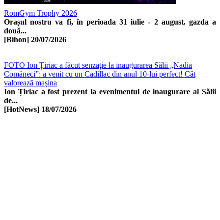
RomGym Trophy 2026
Orașul nostru va fi, în perioada 31 iulie - 2 august, gazda a
două...
[Bihon]
20/07/2026
FOTO Ion Țiriac a făcut senzație la inaugurarea Sălii „Nadia
Comăneci”: a venit cu un Cadillac din anul 10-lui perfect! Cât
valorează mașina
Ion Țiriac a fost prezent la evenimentul de inaugurare al Sălii
de...
[HotNews]
18/07/2026