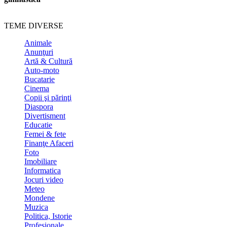
TEME DIVERSE
Animale
Anunţuri
Artă & Cultură
Auto-moto
Bucatarie
Cinema
Copii şi părinţi
Diaspora
Divertisment
Educatie
Femei & fete
Finanţe Afaceri
Foto
Imobiliare
Informatica
Jocuri video
Meteo
Mondene
Muzica
Politica, Istorie
Profesionale