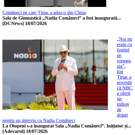
Comăneci pe care Țiriac a adus-o din China
Sala de Gimnastică „Nadia Comăneci” a fost inaugurată...
[DCNews]
18/07/2026
„Noi nu
eram cu
fugitul
pe
vremea
aia”.
Ion
Țiriac a
povestit
că NBC
a oferit
un
milion
de
dolari
pentru un interviu cu Nadia Comăneci
La Otopeni s-a inaugurat Sala „Nadia Comăneci”. Inițiator și...
[Adevarul]
18/07/2026