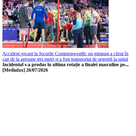
Accident șocant la Jocurile Commonwealth: un gimnast a căzut în
cap de la aproape trei metri și a fost transportat de urgență la spital
Incidentul s-a produs în ultima rotație a finalei masculine pe...
[Mediafax]
26/07/2026