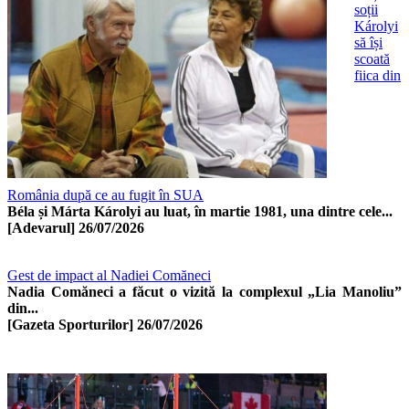
soții
Károlyi
să își
scoată
fiica din
România după ce au fugit în SUA
Béla și Márta Károlyi au luat, în martie 1981, una dintre cele...
[Adevarul]
26/07/2026
Gest de impact al Nadiei Comăneci
Nadia Comăneci a făcut o vizită la complexul „Lia Manoliu”
din...
[Gazeta Sporturilor]
26/07/2026