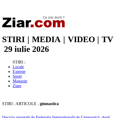
Stiri de ultima oră | Ultimele ştiri | Presa online | Stiri libere
STIRI
|
MEDIA
|
VIDEO
|
TV
29 iulie 2026
STIRI :
Locale
Externe
Sport
Magazin
Ziare
STIRI . ARTICOLE .
gimnastica
Decizia anunțată de Federația Internațională de Gimnastică, după