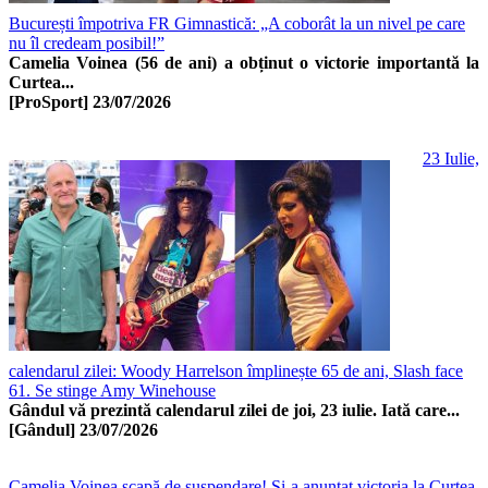
București împotriva FR Gimnastică: „A coborât la un nivel pe care
nu îl credeam posibil!”
Camelia Voinea (56 de ani) a obținut o victorie importantă la
Curtea...
[ProSport]
23/07/2026
23 Iulie,
calendarul zilei: Woody Harrelson împlinește 65 de ani, Slash face
61. Se stinge Amy Winehouse
Gândul vă prezintă calendarul zilei de joi, 23 iulie. Iată care...
[Gândul]
23/07/2026
Camelia Voinea scapă de suspendare! Şi-a anunţat victoria la Curtea