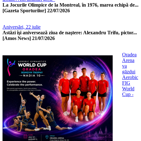
La Jocurile Olimpice de la Montreal, în 1976, marea echipă de...
[Gazeta Sporturilor]
22/07/2026
Aniversări, 22 iulie
Astăzi îşi aniversează ziua de naştere: Alexandru Trifu, pictor...
[Amos News]
21/07/2026
Oradea
Arena
va
găzdui
Aerobic
FIG
World
Cup -