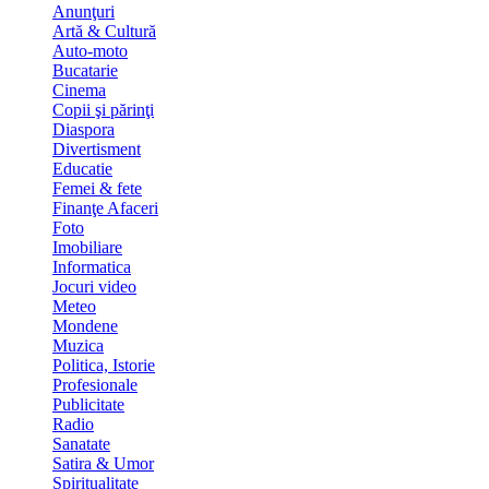
Anunţuri
Artă & Cultură
Auto-moto
Bucatarie
Cinema
Copii şi părinţi
Diaspora
Divertisment
Educatie
Femei & fete
Finanţe Afaceri
Foto
Imobiliare
Informatica
Jocuri video
Meteo
Mondene
Muzica
Politica, Istorie
Profesionale
Publicitate
Radio
Sanatate
Satira & Umor
Spiritualitate