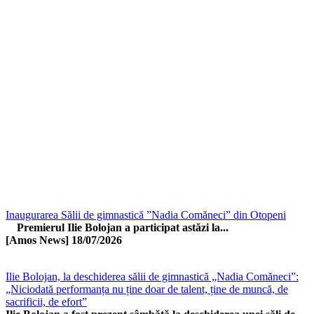
Inaugurarea Sălii de gimnastică ”Nadia Comăneci” din Otopeni
Premierul Ilie Bolojan a participat astăzi la...
[Amos News]
18/07/2026
Ilie Bolojan, la deschiderea sălii de gimnastică „Nadia Comăneci”:
„Niciodată performanța nu ține doar de talent, ține de muncă, de
sacrificii, de efort”