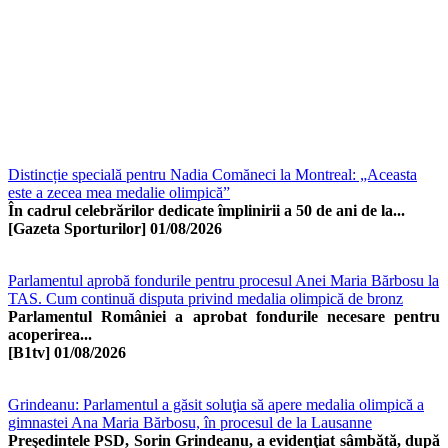
Distincție specială pentru Nadia Comăneci la Montreal: „Aceasta
este a zecea mea medalie olimpică”
În cadrul celebrărilor dedicate împlinirii a 50 de ani de la...
[Gazeta Sporturilor]
01/08/2026
Parlamentul aprobă fondurile pentru procesul Anei Maria Bărbosu la
TAS. Cum continuă disputa privind medalia olimpică de bronz
Parlamentul României a aprobat fondurile necesare pentru
acoperirea...
[B1tv]
01/08/2026
Grindeanu: Parlamentul a găsit soluţia să apere medalia olimpică a
gimnastei Ana Maria Bărbosu, în procesul de la Lausanne
Preşedintele PSD, Sorin Grindeanu, a evidenţiat sâmbătă, după