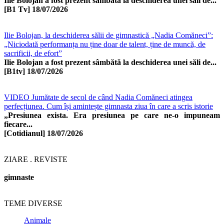
Ilie Bolojan a fost prezent sâmbătă la deschiderea unei săli de...
[B1 Tv]
18/07/2026
Ilie Bolojan, la deschiderea sălii de gimnastică „Nadia Comăneci”:
„Niciodată performanța nu ține doar de talent, ține de muncă, de
sacrificii, de efort”
Ilie Bolojan a fost prezent sâmbătă la deschiderea unei săli de...
[B1tv]
18/07/2026
VIDEO Jumătate de secol de când Nadia Comăneci atingea
perfecțiunea. Cum își amintește gimnasta ziua în care a scris istorie
„Presiunea exista. Era presiunea pe care ne-o impuneam
fiecare...
[Cotidianul]
18/07/2026
ZIARE . REVISTE
gimnaste
TEME DIVERSE
Animale