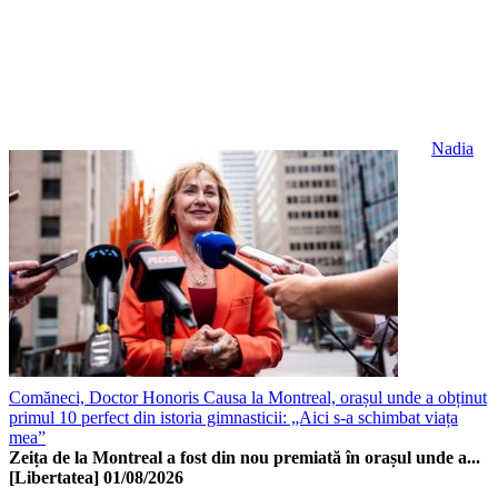
Nadia
Comăneci, Doctor Honoris Causa la Montreal, orașul unde a obținut
primul 10 perfect din istoria gimnasticii: „Aici s-a schimbat viața
mea”
Zeița de la Montreal a fost din nou premiată în orașul unde a...
[Libertatea]
01/08/2026