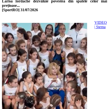
Larisa Iordache dezvăluie povestea din spatele celor mai
prețioase...
[SportRO]
31/07/2026
VIDEO
| Stema