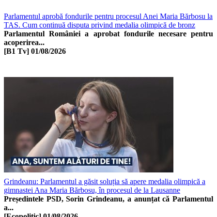
Parlamentul aprobă fondurile pentru procesul Anei Maria Bărbosu la
TAS. Cum continuă disputa privind medalia olimpică de bronz
Parlamentul României a aprobat fondurile necesare pentru
acoperirea...
[B1 Tv]
01/08/2026
Grindeanu: Parlamentul a găsit soluția să apere medalia olimpică a
gimnastei Ana Maria Bărbosu, în procesul de la Lausanne
Președintele PSD, Sorin Grindeanu, a anunțat că Parlamentul
a...
[Ecopolitic]
01/08/2026