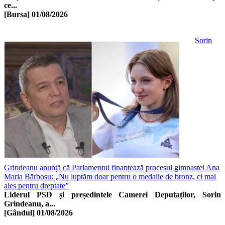
ce...
[Bursa]
01/08/2026
Sorin
Grindeanu anunță că Parlamentul finanțează procesul gimnastei Ana
Maria Bărbosu: „Nu luptăm doar pentru o medalie de bronz, ci mai
ales pentru dreptate”
Liderul PSD și președintele Camerei Deputaților, Sorin
Grindeanu, a...
[Gândul]
01/08/2026