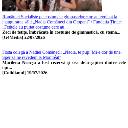
României Socialiste pe costumele gimnastelor care au evoluat la
inaugurarea sălii „Nadia Comăneci din Otopeni” / Fundația Țiriac:
„Fetițele au purtat costume care au...
Zeci de fetițe, îmbrăcate în costume de gimnastică, cu stema...
[G4Media]
22/07/2026
Fosta colegă a Nadiei Comăneci: „Nadia, te pup! Mi-e dor de tine.
Sper să ne revedem la Montréal”
Marilena Neacșu a fost rezervă și cea de-a șaptea dintre cele
opt...
[Cotidianul]
19/07/2026