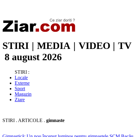
Stiri de ultima oră | Ultimele ştiri | Presa online | Stiri libere
STIRI
|
MEDIA
|
VIDEO
|
TV
8 august 2026
STIRI :
Locale
Externe
Sport
Magazin
Ziare
STIRI . ARTICOLE .
gimnaste
Gimnastică: Un nou început luminos pentru gimnastele SCM Bacău