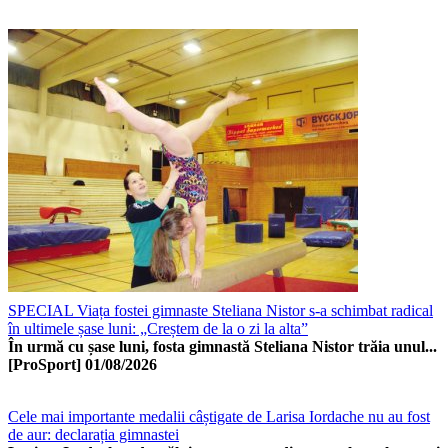
SPECIAL Viața fostei gimnaste Steliana Nistor s-a schimbat radical
în ultimele șase luni: „Creștem de la o zi la alta”
În urmă cu șase luni, fosta gimnastă Steliana Nistor trăia unul...
[ProSport]
01/08/2026
Cele mai importante medalii câștigate de Larisa Iordache nu au fost
de aur: declarația gimnastei