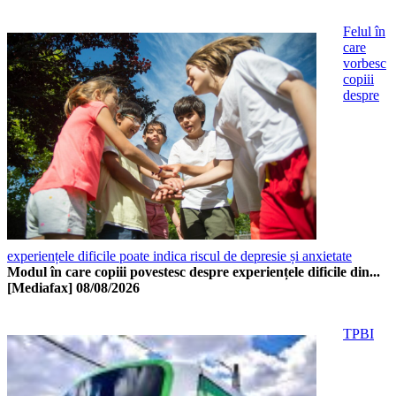
Felul în
care
vorbesc
copiii
despre
experiențele dificile poate indica riscul de depresie și anxietate
Modul în care copiii povestesc despre experiențele dificile din...
[Mediafax]
08/08/2026
TPBI