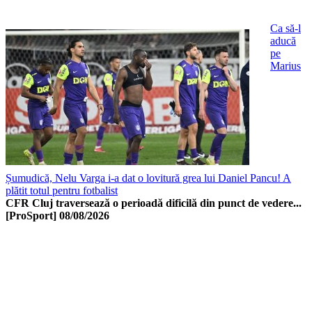
Ca să-l
aducă
pe
Marius
Șumudică, Nelu Varga i-a dat o lovitură grea lui Daniel Pancu! A
plătit totul pentru fotbalist
CFR Cluj traversează o perioadă dificilă din punct de vedere...
[ProSport]
08/08/2026