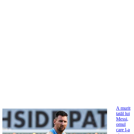
A murit
tatăl lui
Messi,
omul
care l-a