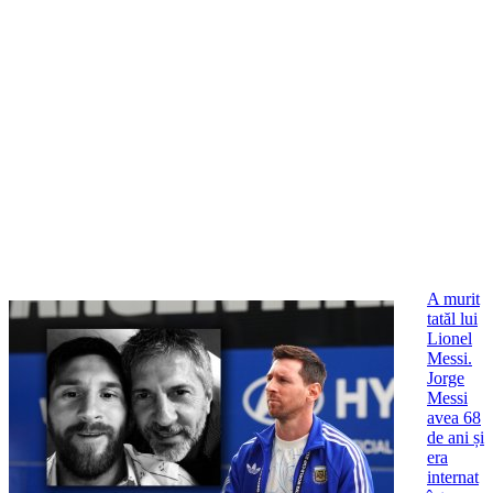
A murit
tatăl lui
Lionel
Messi.
Jorge
Messi
avea 68
de ani și
era
internat