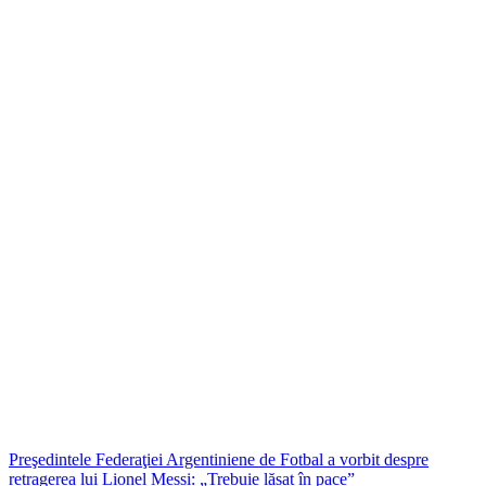
Preşedintele Federaţiei Argentiniene de Fotbal a vorbit despre
retragerea lui Lionel Messi: „Trebuie lăsat în pace”