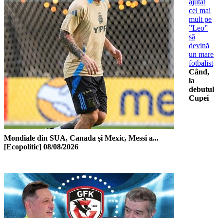
ajutat
cel mai
mult pe
”Leo”
să
devină
un mare
fotbalist
Când,
la
debutul
Cupei
Mondiale din SUA, Canada și Mexic, Messi a...
[Ecopolitic]
08/08/2026