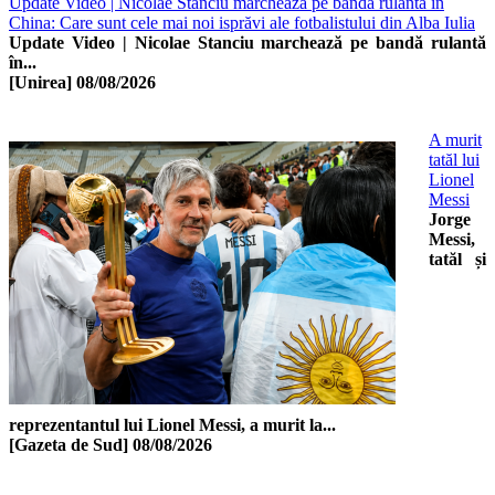
Update Video | Nicolae Stanciu marchează pe bandă rulantă în
China: Care sunt cele mai noi isprăvi ale fotbalistului din Alba Iulia
Update Video | Nicolae Stanciu marchează pe bandă rulantă
în...
[Unirea]
08/08/2026
A murit
tatăl lui
Lionel
Messi
Jorge
Messi,
tatăl și
reprezentantul lui Lionel Messi, a murit la...
[Gazeta de Sud]
08/08/2026