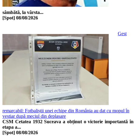
sâmbătă, la vârsta...
[Spot]
08/08/2026
Gest
remarcabil: Fotbaliștii unei echipe din România au dat cu mopul în
vestiar după meciul din deplasare
CSM Cetatea 1932 Suceava a obținut o victorie importantă în
etapa a...
[Spot]
08/08/2026