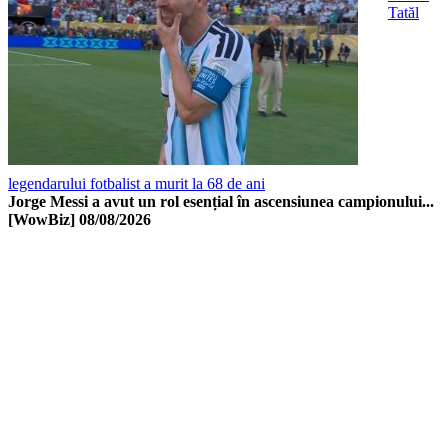
Tatăl
legendarului fotbalist a murit la 68 de ani
Jorge Messi a avut un rol esențial în ascensiunea campionului...
[WowBiz]
08/08/2026