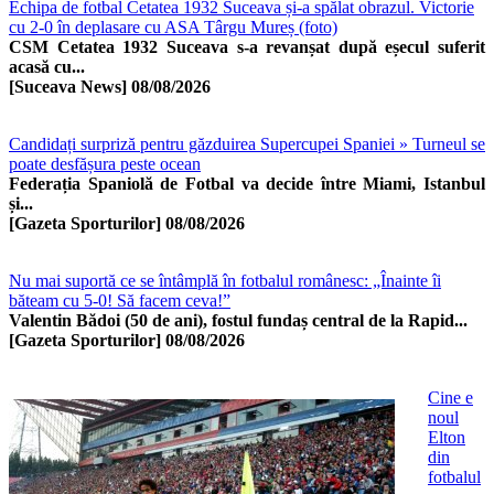
Echipa de fotbal Cetatea 1932 Suceava și-a spălat obrazul. Victorie
cu 2-0 în deplasare cu ASA Târgu Mureș (foto)
CSM Cetatea 1932 Suceava s-a revanșat după eșecul suferit
acasă cu...
[Suceava News]
08/08/2026
Candidați surpriză pentru găzduirea Supercupei Spaniei » Turneul se
poate desfășura peste ocean
Federația Spaniolă de Fotbal va decide între Miami, Istanbul
și...
[Gazeta Sporturilor]
08/08/2026
Nu mai suportă ce se întâmplă în fotbalul românesc: „Înainte îi
băteam cu 5-0! Să facem ceva!”
Valentin Bădoi (50 de ani), fostul fundaș central de la Rapid...
[Gazeta Sporturilor]
08/08/2026
Cine e
noul
Elton
din
fotbalul