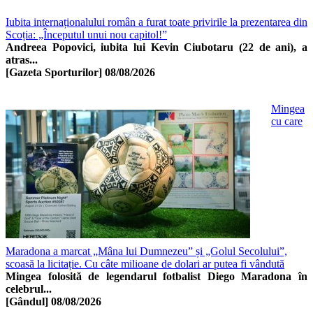
Iubita internaționalului român a furat toate privirile la prezentarea din
Scoția: „Începutul unui nou capitol!”
Andreea Popovici, iubita lui Kevin Ciubotaru (22 de ani), a
atras...
[Gazeta Sporturilor]
08/08/2026
Mingea
cu care
Maradona a marcat „Mâna lui Dumnezeu” și „Golul Secolului”,
scoasă la licitație. Cu câte milioane de dolari ar putea fi vândută
Mingea folosită de legendarul fotbalist Diego Maradona în
celebrul...
[Gândul]
08/08/2026