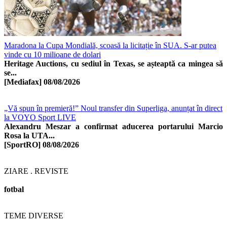
Maradona la Cupa Mondială, scoasă la licitație în SUA. S-ar putea
vinde cu 10 milioane de dolari
Heritage Auctions, cu sediul în Texas, se așteaptă ca mingea să
se...
[Mediafax]
08/08/2026
„Vă spun în premieră!” Noul transfer din Superliga, anunțat în direct
la VOYO Sport LIVE
Alexandru Meszar a confirmat aducerea portarului Marcio
Rosa la UTA...
[SportRO]
08/08/2026
ZIARE . REVISTE
fotbal
TEME DIVERSE