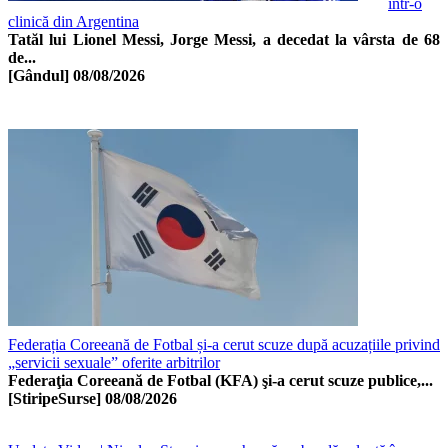
într-o
clinică din Argentina
Tatăl lui Lionel Messi, Jorge Messi, a decedat la vârsta de 68
de...
[Gândul]
08/08/2026
Federația Coreeană de Fotbal și-a cerut scuze după acuzațiile privind
„servicii sexuale” oferite arbitrilor
Federaţia Coreeană de Fotbal (KFA) şi-a cerut scuze publice,...
[StiripeSurse]
08/08/2026