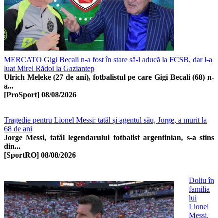
MERCATO Gigi Becali n-a fost în stare să-l aducă la FCSB, dar l-a
luat Mirel Rădoi la Gaziantep
Ulrich Meleke (27 de ani), fotbalistul pe care Gigi Becali (68) n-
a...
[ProSport]
08/08/2026
Tragedie pentru Lionel Messi: tatăl și agentul său, Jorge, a murit la
68 de ani
Jorge Messi, tatăl legendarului fotbalist argentinian, s-a stins
din...
[SportRO]
08/08/2026
Doliu în
familia
lui
Lionel
Messi.