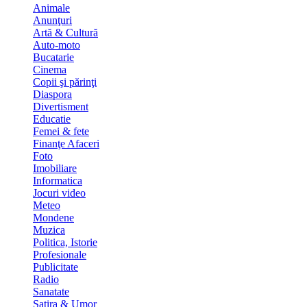
Animale
Anunţuri
Artă & Cultură
Auto-moto
Bucatarie
Cinema
Copii şi părinţi
Diaspora
Divertisment
Educatie
Femei & fete
Finanţe Afaceri
Foto
Imobiliare
Informatica
Jocuri video
Meteo
Mondene
Muzica
Politica, Istorie
Profesionale
Publicitate
Radio
Sanatate
Satira & Umor