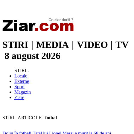
Stiri de ultima oră | Ultimele ştiri | Presa online | Stiri libere
STIRI
|
MEDIA
|
VIDEO
|
TV
8 august 2026
STIRI :
Locale
Externe
Sport
Magazin
Ziare
STIRI . ARTICOLE .
fotbal
Doliu în fotbal! Tatăl lui Lionel Messi a murit la 68 de ani