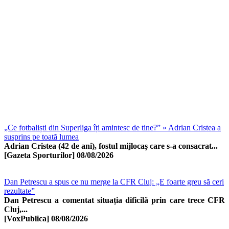
„Ce fotbaliști din Superliga îți amintesc de tine?” » Adrian Cristea a
susprins pe toată lumea
Adrian Cristea (42 de ani), fostul mijlocaș care s-a consacrat...
[Gazeta Sporturilor]
08/08/2026
Dan Petrescu a spus ce nu merge la CFR Cluj: „E foarte greu să ceri
rezultate”
Dan Petrescu a comentat situația dificilă prin care trece CFR
Cluj,...
[VoxPublica]
08/08/2026