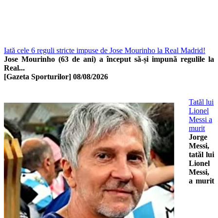
Iată cele 6 reguli stricte impuse de Jose Mourinho la Real Madrid!
Jose Mourinho (63 de ani) a început să-și impună regulile la
Real...
[Gazeta Sporturilor]
08/08/2026
Tatăl lui
Lionel
Messi a
murit
Jorge
Messi,
tatăl lui
Lionel
Messi,
a murit