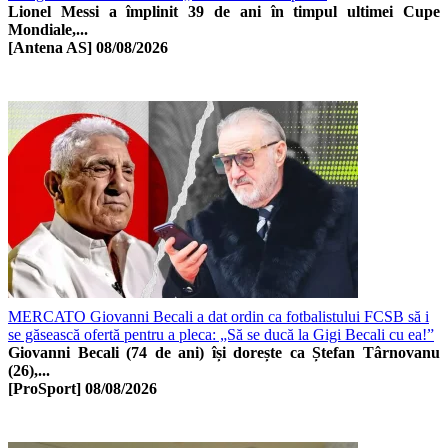
Lionel Messi a împlinit 39 de ani în timpul ultimei Cupe
Mondiale,...
[Antena AS]
08/08/2026
MERCATO Giovanni Becali a dat ordin ca fotbalistului FCSB să i
se găsească ofertă pentru a pleca: „Să se ducă la Gigi Becali cu ea!”
Giovanni Becali (74 de ani) își dorește ca Ștefan Târnovanu
(26),...
[ProSport]
08/08/2026