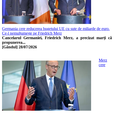
Germania cere reducerea bugetului UE cu sute de miliarde de euro.
Ce-l nemulțumește pe Friedrich Merz
Cancelarul Germaniei, Friedrich Merz, a precizat marți că
propunerea...
[Gândul]
28/07/2026
Merz
cere