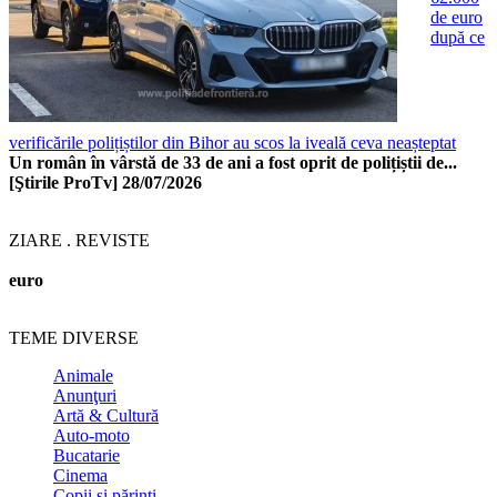
de euro
după ce
verificările polițiștilor din Bihor au scos la iveală ceva neașteptat
Un român în vârstă de 33 de ani a fost oprit de polițiștii de...
[Ştirile ProTv]
28/07/2026
ZIARE . REVISTE
euro
TEME DIVERSE
Animale
Anunţuri
Artă & Cultură
Auto-moto
Bucatarie
Cinema
Copii şi părinţi