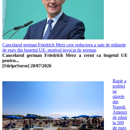
Cancelarul german Friedrich Merz cere reducerea a sute de miliarde
de euro din bugetul UE: motivul invocat de german
Cancelarul german Friedrich Merz a cerut ca bugetul UE
pentru...
[StiripeSurse]
28/07/2026
Razie a
poliției
pe
plajele
din
Napoli.
Amenzi
de până
la 500
de euro