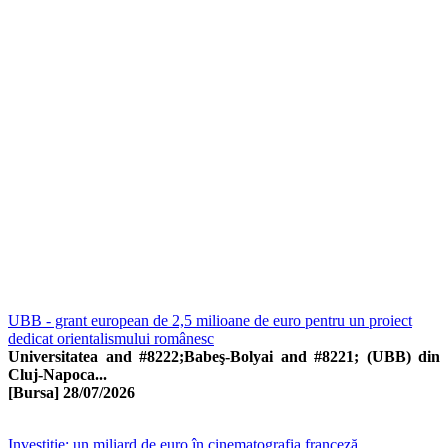
UBB - grant european de 2,5 milioane de euro pentru un proiect
dedicat orientalismului românesc
Universitatea and #8222;Babeş-Bolyai and #8221; (UBB) din
Cluj-Napoca...
[Bursa]
28/07/2026
Investiţie: un miliard de euro în cinematografia franceză