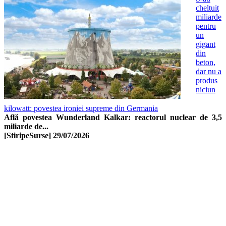
cheltuit
miliarde
pentru
un
gigant
din
beton,
dar nu a
produs
niciun
kilowatt: povestea ironiei supreme din Germania
Află povestea Wunderland Kalkar: reactorul nuclear de 3,5
miliarde de...
[StiripeSurse]
29/07/2026