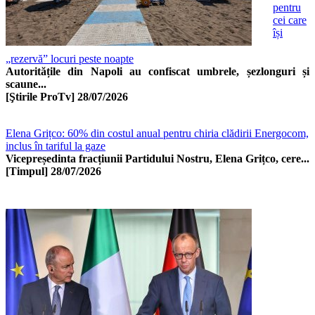
pentru
cei care
își
„rezervă” locuri peste noapte
Autoritățile din Napoli au confiscat umbrele, șezlonguri și
scaune...
[Ştirile ProTv]
28/07/2026
Elena Grițco: 60% din costul anual pentru chiria clădirii Energocom,
inclus în tariful la gaze
Vicepreședinta fracțiunii Partidului Nostru, Elena Grițco, cere...
[Timpul]
28/07/2026