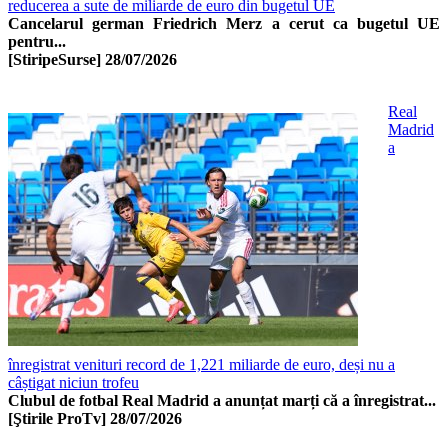
reducerea a sute de miliarde de euro din bugetul UE
Cancelarul german Friedrich Merz a cerut ca bugetul UE
pentru...
[StiripeSurse]
28/07/2026
Real
Madrid
a
înregistrat venituri record de 1,221 miliarde de euro, deși nu a
câștigat niciun trofeu
Clubul de fotbal Real Madrid a anunțat marți că a înregistrat...
[Ştirile ProTv]
28/07/2026