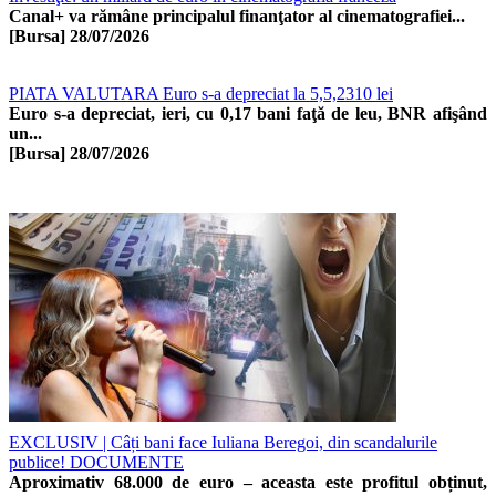
Canal+ va rămâne principalul finanţator al cinematografiei...
[Bursa]
28/07/2026
PIATA VALUTARA Euro s-a depreciat la 5,5,2310 lei
Euro s-a depreciat, ieri, cu 0,17 bani faţă de leu, BNR afişând
un...
[Bursa]
28/07/2026
EXCLUSIV | Câți bani face Iuliana Beregoi, din scandalurile
publice! DOCUMENTE
Aproximativ 68.000 de euro – aceasta este profitul obținut,