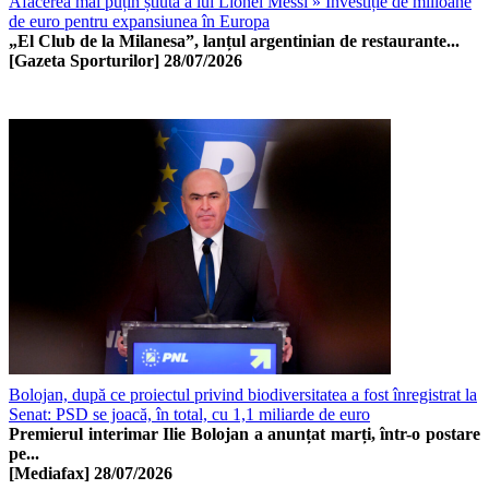
Afacerea mai puțin știută a lui Lionel Messi » Investiție de milioane
de euro pentru expansiunea în Europa
„El Club de la Milanesa”, lanțul argentinian de restaurante...
[Gazeta Sporturilor]
28/07/2026
Bolojan, după ce proiectul privind biodiversitatea a fost înregistrat la
Senat: PSD se joacă, în total, cu 1,1 miliarde de euro
Premierul interimar Ilie Bolojan a anunțat marți, într-o postare
pe...
[Mediafax]
28/07/2026