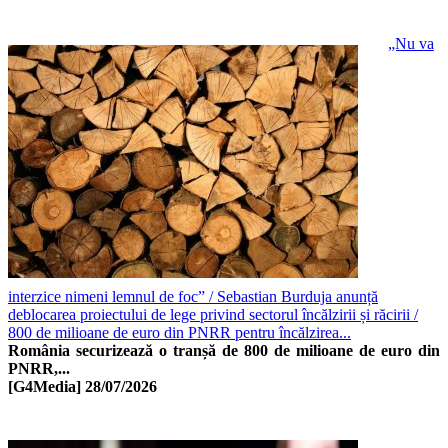
„Nu va
interzice nimeni lemnul de foc” / Sebastian Burduja anunță
deblocarea proiectului de lege privind sectorul încălzirii și răcirii /
800 de milioane de euro din PNRR pentru încălzirea...
România securizează o tranșă de 800 de milioane de euro din
PNRR,...
[G4Media]
28/07/2026