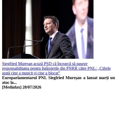
Siegfried Mureșan acuză PSD că încearcă să paseze
responsabilitatea pentru întârzierile din PNRR către PNL: „Cifrele
arată cine a muncit și cine a blocat”
Europarlamentarul PNL Siegfried Mureșan a lansat marți un
atac la...
[Mediafax]
28/07/2026