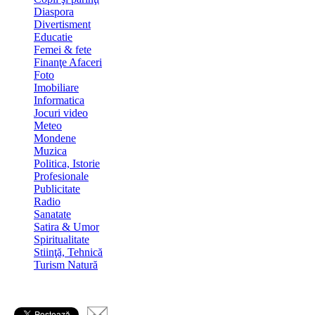
Diaspora
Divertisment
Educatie
Femei & fete
Finanţe Afaceri
Foto
Imobiliare
Informatica
Jocuri video
Meteo
Mondene
Muzica
Politica, Istorie
Profesionale
Publicitate
Radio
Sanatate
Satira & Umor
Spiritualitate
Stiinţă, Tehnică
Turism Natură