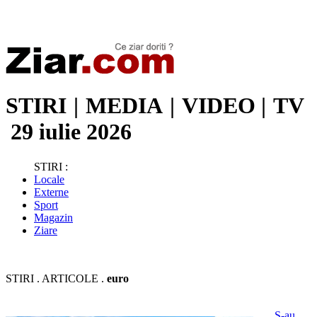
Stiri de ultima oră | Ultimele ştiri | Presa online | Stiri libere
STIRI
|
MEDIA
|
VIDEO
|
TV
29 iulie 2026
STIRI :
Locale
Externe
Sport
Magazin
Ziare
STIRI . ARTICOLE .
euro
S-au