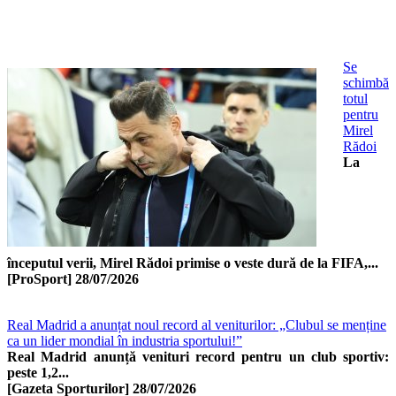
Se
schimbă
totul
pentru
Mirel
Rădoi
La
începutul verii, Mirel Rădoi primise o veste dură de la FIFA,...
[ProSport]
28/07/2026
Real Madrid a anunțat noul record al veniturilor: „Clubul se menține
ca un lider mondial în industria sportului!”
Real Madrid anunță venituri record pentru un club sportiv:
peste 1,2...
[Gazeta Sporturilor]
28/07/2026