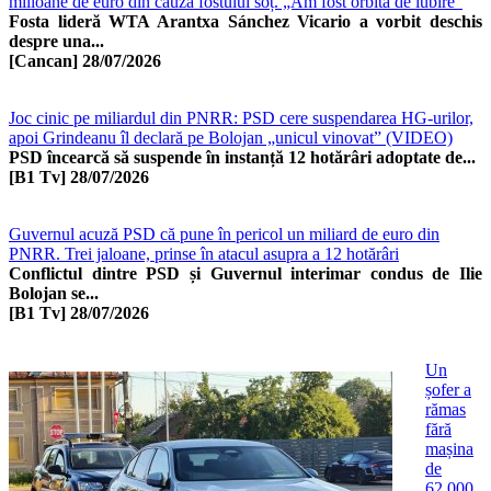
milioane de euro din cauza fostului soț. „Am fost orbită de iubire”
Fosta lideră WTA Arantxa Sánchez Vicario a vorbit deschis
despre una...
[Cancan]
28/07/2026
Joc cinic pe miliardul din PNRR: PSD cere suspendarea HG-urilor,
apoi Grindeanu îl declară pe Bolojan „unicul vinovat” (VIDEO)
PSD încearcă să suspende în instanță 12 hotărâri adoptate de...
[B1 Tv]
28/07/2026
Guvernul acuză PSD că pune în pericol un miliard de euro din
PNRR. Trei jaloane, prinse în atacul asupra a 12 hotărâri
Conflictul dintre PSD și Guvernul interimar condus de Ilie
Bolojan se...
[B1 Tv]
28/07/2026
Un
șofer a
rămas
fără
mașina
de
62.000