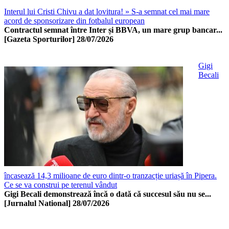
Interul lui Cristi Chivu a dat lovitura! » S-a semnat cel mai mare
acord de sponsorizare din fotbalul european
Contractul semnat între Inter și BBVA, un mare grup bancar...
[Gazeta Sporturilor]
28/07/2026
Gigi
Becali
încasează 14,3 milioane de euro dintr-o tranzacție uriașă în Pipera.
Ce se va construi pe terenul vândut
Gigi Becali demonstrează încă o dată că succesul său nu se...
[Jurnalul National]
28/07/2026