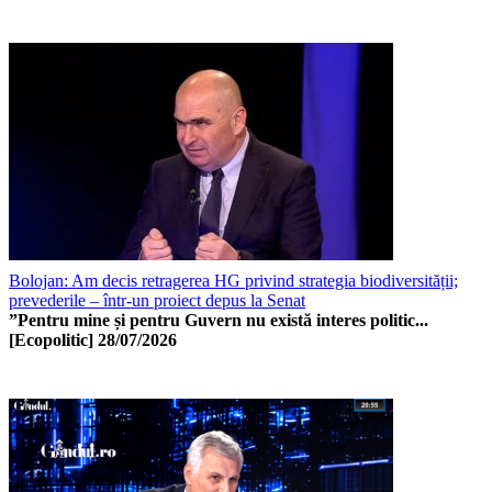
Bolojan: Am decis retragerea HG privind strategia biodiversității;
prevederile – într-un proiect depus la Senat
”Pentru mine și pentru Guvern nu există interes politic...
[Ecopolitic]
28/07/2026