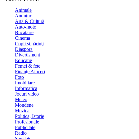
Animale
Anunţuri
Artă & Cultură
Auto-moto
Bucatarie
Cinema
Copii şi părinţi
Diaspora
Divertisment
Educatie
Femei & fete
Finanţe Afaceri
Foto
Imobiliare
Informatica
Jocuri video
Meteo
Mondene
Muzica
Politica, Istorie
Profesionale
Publicitate
Radio
Sanatate