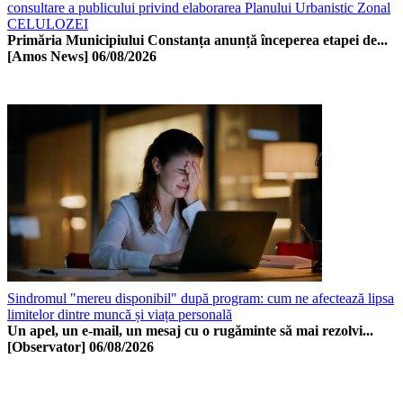
consultare a publicului privind elaborarea Planului Urbanistic Zonal
CELULOZEI
Primăria Municipiului Constanța anunță începerea etapei de...
[Amos News]
06/08/2026
Sindromul "mereu disponibil" după program: cum ne afectează lipsa
limitelor dintre muncă și viața personală
Un apel, un e-mail, un mesaj cu o rugăminte să mai rezolvi...
[Observator]
06/08/2026