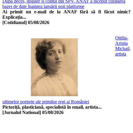
După deces, dispare și contul din SPV. ANAF a început curățarea
bazei de date înaintea lansării noii platforme
Ai primit un e-mail de la ANAF fără să fi făcut nimic?
Explicația...
[Cotidianul]
05/08/2026
Ottilia-
Aristia
Michail,
artista
ultimelor portrete ale primilor regi ai României
Pictoriță, plasticiană, specialistă în email, artista...
[Jurnalul National]
05/08/2026