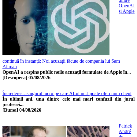
dintre
OpenAI
și Apple
continuă în instanță: Noi acuzații făcute de compania lui Sam
Altman
OpenAI a respins public noile acuzații formulate de Apple în...
[Descopera]
05/08/2026
Încrederea - singurul lucru pe care AI-ul nu-l poate oferi unui client
În ultimii ani, una dintre cele mai mari confuzii din jurul
profesiei...
[Bursa]
04/08/2026
Patrick
André
de