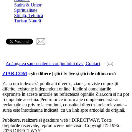
Satira & Umor
Spiritualitate
Stiinţă, Tehnică
Turism Natură
|
Adăugarea sau scoaterea conținutului dvs | Contact
|
ZIAR.COM
: știri libere | știri tv live și știri de ultima oră
Ziar.com indexează publicații diverse, ziare și reviste cu poziții
diferite, existente independent online. Ideile și comentariile
exprimate în aceste articole nu reflectează opiniile Ziar.com și nu pot
fi imputate acestuia. Pentru orice informație complementară sau
reclamație cu privire la conținut, consultați direct ziarele relevante –
sursa este întotdeauna indicată, cu un link spre articolul de origină.
Publicare, realizare si gazduire web : DIRECTWAY. Toate
drepturile rezervate, reproducerea interzisa - Copyright © 1996-
2026 DIRECTWAY