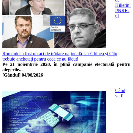
Hillerin:
PNRR-
ul
României a fost un act de trădare națională, iar Ghinea și Cîțu
trebuie anchetați pentru ceea ce au făcut!
Pe 21 noiembrie 2020, în plină campanie electorală pentru
alegerile...
[Gândul]
04/08/2026
Când
va fi