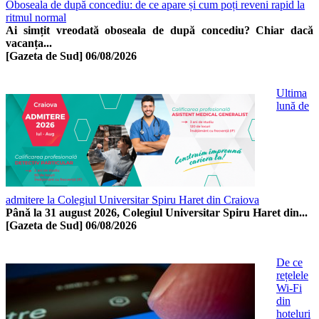
Oboseala de după concediu: de ce apare și cum poți reveni rapid la
ritmul normal
Ai simțit vreodată oboseala de după concediu? Chiar dacă
vacanța...
[Gazeta de Sud]
06/08/2026
Ultima
lună de
admitere la Colegiul Universitar Spiru Haret din Craiova
Până la 31 august 2026, Colegiul Universitar Spiru Haret din...
[Gazeta de Sud]
06/08/2026
De ce
rețelele
Wi-Fi
din
hoteluri