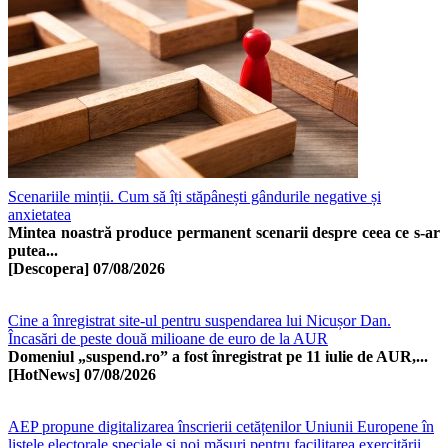
Scenariile minții. Cum să îți stăpânești gândurile negative și
anxietatea
Mintea noastră produce permanent scenarii despre ceea ce s-ar
putea...
[Descopera]
07/08/2026
Cine a înregistrat site-ul pentru suspendarea lui Nicușor Dan.
Încasări de peste două milioane de euro de la AUR
Domeniul „suspend.ro” a fost înregistrat pe 11 iulie de AUR,...
[HotNews]
07/08/2026
AEP propune digitalizarea înscrierii cetățenilor Uniunii Europene în
listele electorale speciale și noi măsuri pentru facilitarea exercitării