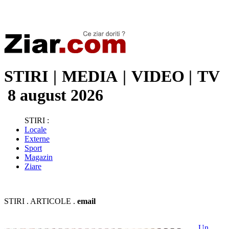
Stiri de ultima oră | Ultimele ştiri | Presa online | Stiri libere
STIRI
|
MEDIA
|
VIDEO
|
TV
8 august 2026
STIRI :
Locale
Externe
Sport
Magazin
Ziare
STIRI . ARTICOLE .
email
Un