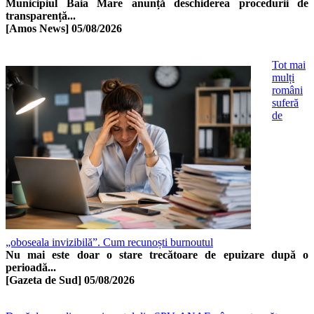
Municipiul Baia Mare anunță deschiderea procedurii de
transparență...
[Amos News]
05/08/2026
Tot mai
mulți
români
suferă
de
„oboseala invizibilă”. Cum recunoști burnoutul
Nu mai este doar o stare trecătoare de epuizare după o
perioadă...
[Gazeta de Sud]
05/08/2026