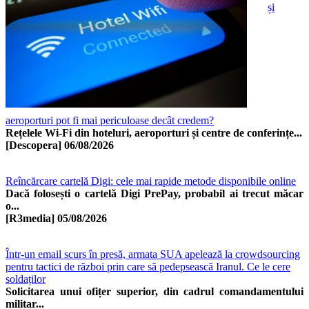
și
aeroporturi pot fi mai periculoase decât credem?
Rețelele Wi-Fi din hoteluri, aeroporturi și centre de conferințe...
[Descopera]
06/08/2026
Reîncărcare cartelă Digi: cele mai rapide metode disponibile online
Dacă folosești o cartelă Digi PrePay, probabil ai trecut măcar
o...
[R3media]
05/08/2026
Într-un email scurs în presă, armata SUA apelează la crowdsourcing
pentru tactici de război prin care să pedepsească Iranul. Ce le cere
soldaților
Solicitarea unui ofițer superior, din cadrul comandamentului
militar...