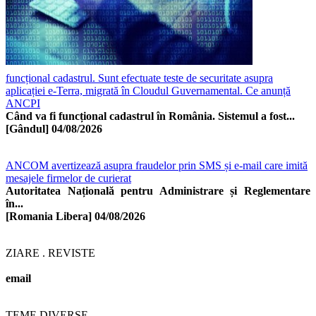
funcțional cadastrul. Sunt efectuate teste de securitate asupra
aplicației e-Terra, migrată în Cloudul Guvernamental. Ce anunță
ANCPI
Când va fi funcțional cadastrul în România. Sistemul a fost...
[Gândul]
04/08/2026
ANCOM avertizează asupra fraudelor prin SMS și e-mail care imită
mesajele firmelor de curierat
Autoritatea Națională pentru Administrare și Reglementare
în...
[Romania Libera]
04/08/2026
ZIARE . REVISTE
email
TEME DIVERSE