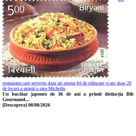
restaurant care servește doar un singur fel de mâncare și are doar 20
de locuri a primit o stea Michelin
Un bucătar japonez de 36 de ani a primit distincția Bib
Gourmand...
[Descopera]
08/08/2026