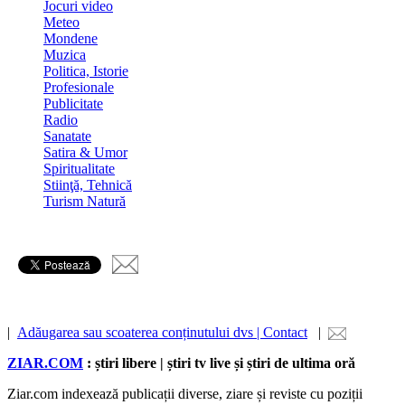
Jocuri video
Meteo
Mondene
Muzica
Politica, Istorie
Profesionale
Publicitate
Radio
Sanatate
Satira & Umor
Spiritualitate
Stiinţă, Tehnică
Turism Natură
|
Adăugarea sau scoaterea conținutului dvs | Contact
|
ZIAR.COM
: știri libere | știri tv live și știri de ultima oră
Ziar.com indexează publicații diverse, ziare și reviste cu poziții