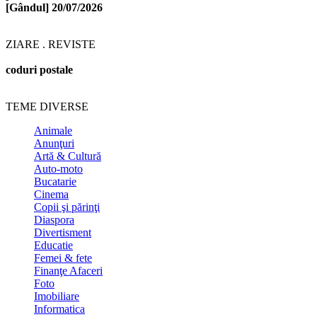
[Gândul]
20/07/2026
ZIARE . REVISTE
coduri postale
TEME DIVERSE
Animale
Anunţuri
Artă & Cultură
Auto-moto
Bucatarie
Cinema
Copii şi părinţi
Diaspora
Divertisment
Educatie
Femei & fete
Finanţe Afaceri
Foto
Imobiliare
Informatica