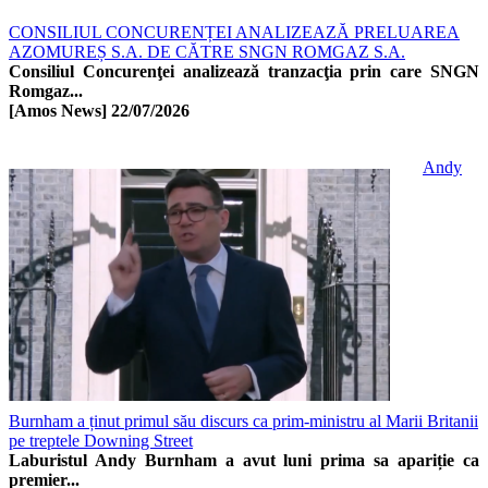
CONSILIUL CONCURENȚEI ANALIZEAZĂ PRELUAREA
AZOMUREȘ S.A. DE CĂTRE SNGN ROMGAZ S.A.
Consiliul Concurenţei analizează tranzacţia prin care SNGN
Romgaz...
[Amos News]
22/07/2026
Andy
Burnham a ținut primul său discurs ca prim-ministru al Marii Britanii
pe treptele Downing Street
Laburistul Andy Burnham a avut luni prima sa apariție ca
premier...