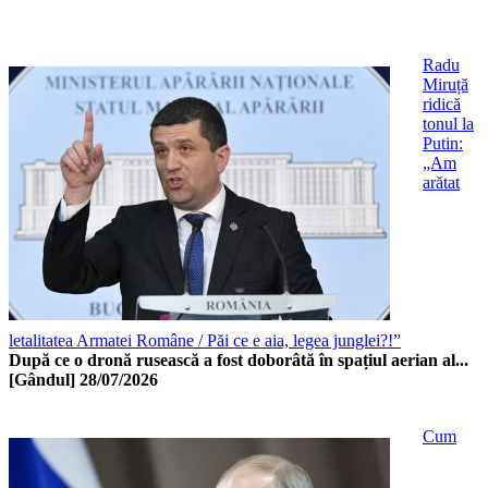
Radu
Miruță
ridică
tonul la
Putin:
„Am
arătat
letalitatea Armatei Române / Păi ce e aia, legea junglei?!”
După ce o dronă rusească a fost doborâtă în spațiul aerian al...
[Gândul]
28/07/2026
Cum