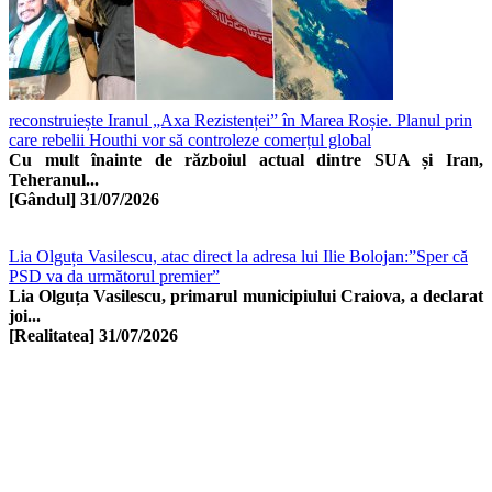
reconstruiește Iranul „Axa Rezistenței” în Marea Roșie. Planul prin
care rebelii Houthi vor să controleze comerțul global
Cu mult înainte de războiul actual dintre SUA și Iran,
Teheranul...
[Gândul]
31/07/2026
Lia Olguța Vasilescu, atac direct la adresa lui Ilie Bolojan:”Sper că
PSD va da următorul premier”
Lia Olguța Vasilescu, primarul municipiului Craiova, a declarat
joi...
[Realitatea]
31/07/2026