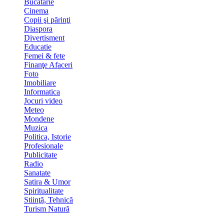
Bucatarie
Cinema
Copii şi părinţi
Diaspora
Divertisment
Educatie
Femei & fete
Finanţe Afaceri
Foto
Imobiliare
Informatica
Jocuri video
Meteo
Mondene
Muzica
Politica, Istorie
Profesionale
Publicitate
Radio
Sanatate
Satira & Umor
Spiritualitate
Stiinţă, Tehnică
Turism Natură