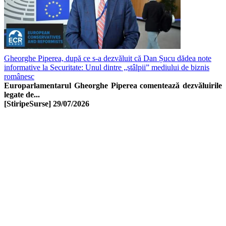
Gheorghe Piperea, după ce s-a dezvăluit că Dan Șucu dădea note
informative la Securitate: Unul dintre „stâlpii” mediului de biznis
românesc
Europarlamentarul Gheorghe Piperea comentează dezvăluirile
legate de...
[StiripeSurse]
29/07/2026