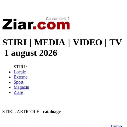
Stiri de ultima oră | Ultimele ştiri | Presa online | Stiri libere
STIRI
|
MEDIA
|
VIDEO
|
TV
1 august 2026
STIRI :
Locale
Externe
Sport
Magazin
Ziare
STIRI . ARTICOLE .
cataloage
Trump