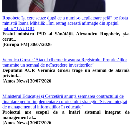
Rogobete își cere scuze după ce a numit-o „epilatoare șefă” pe fosta
ministră Ioana Mihăilă: „Îmi retrag această afirmație din spațiul
public” | AUDIO
Fostul ministru PSD al Sănătății, Alexandru Rogobete, și-a
cerut...
[Europa FM]
30/07/2026
Veronica Grosu: ‘Atacul cibernetic asupra Registrului Proprietăților
transmite un semnal de neîncredere investitorilor’
Deputatul AUR Veronica Grosu trage un semnal de alarmă
privind...
[Amos News]
30/07/2026
Ministerul Educației și Cercetării anunță semnarea contractului de
finanțare pentru implementarea proiectului strategic ‘Sistem integrat
de management al informațiilor în educație’
Proiectul are scopul de a întări sistemul integrat de
management al...
[Amos News]
30/07/2026