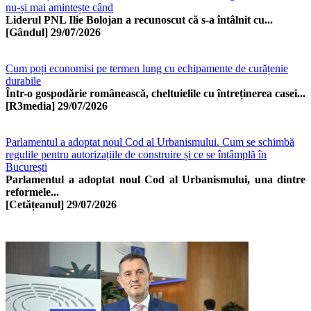
nu-și mai amintește când
Liderul PNL Ilie Bolojan a recunoscut că s-a întâlnit cu...
[Gândul]
29/07/2026
Cum poți economisi pe termen lung cu echipamente de curățenie
durabile
Într-o gospodărie românească, cheltuielile cu întreținerea casei...
[R3media]
29/07/2026
Parlamentul a adoptat noul Cod al Urbanismului. Cum se schimbă
regulile pentru autorizațiile de construire și ce se întâmplă în
București
Parlamentul a adoptat noul Cod al Urbanismului, una dintre
reformele...
[Cetățeanul]
29/07/2026