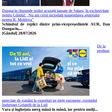
Dungaciu răspunde noilor acuzații lansate de Șalaru, în exclusivitate
pentru Gândul: „Nu am cerut niciodată suspendarea ajutorului
pentru R. Moldova”
Schimbul de replici dintre prim-vicepreședintele AUR, Dan
Dungaciu,...
[Gândul]
28/07/2026
De la
produse
apreciate de români la exporturi pe piețe europene: exemplul
înghețatei Gelatelli de la Lidl
Vara și înghețata merg mână în mână, iar pentru mulți...