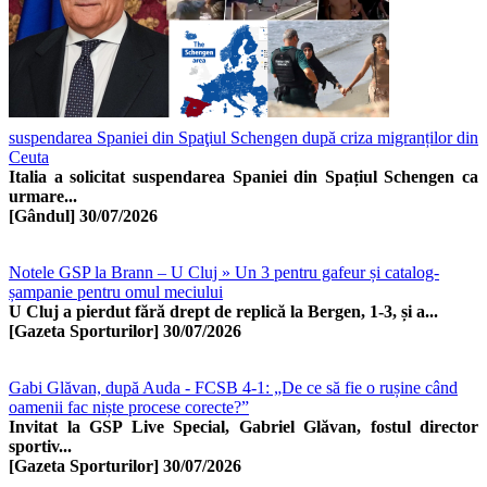
suspendarea Spaniei din Spaţiul Schengen după criza migranților din
Ceuta
Italia a solicitat suspendarea Spaniei din Spațiul Schengen ca
urmare...
[Gândul]
30/07/2026
Notele GSP la Brann – U Cluj » Un 3 pentru gafeur și catalog-
șampanie pentru omul meciului
U Cluj a pierdut fără drept de replică la Bergen, 1-3, și a...
[Gazeta Sporturilor]
30/07/2026
Gabi Glăvan, după Auda - FCSB 4-1: „De ce să fie o rușine când
oamenii fac niște procese corecte?”
Invitat la GSP Live Special, Gabriel Glăvan, fostul director
sportiv...
[Gazeta Sporturilor]
30/07/2026