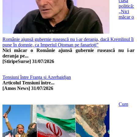
clasă
politică:
„Nici
măcar o
Românie ajunsă gubernie rusească nu i-ar deranja, dacă Kremlinul îi
pune în domnie, ca Imperiul Otoman pe fanarioți”
Nici măcar o Românie ajunsă gubernie rusească nu i-ar
deranja pe...
[StiripeSurse]
31/07/2026
Tensiuni între Franța și Azerbaidjan
Articolul Tensiuni între...
[Amos News]
31/07/2026
Cum