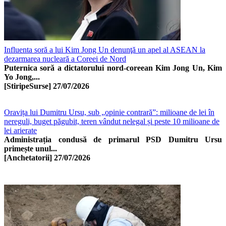
Influenta soră a lui Kim Jong Un denunţă un apel al ASEAN la
dezarmarea nucleară a Coreei de Nord
Puternica soră a dictatorului nord-coreean Kim Jong Un, Kim
Yo Jong,...
[StiripeSurse]
27/07/2026
Oravița lui Dumitru Ursu, sub „opinie contrară”: milioane de lei în
nereguli, buget păgubit, teren vândut nelegal și peste 10 milioane de
lei arierate
Administrația condusă de primarul PSD Dumitru Ursu
primește unul...
[Anchetatorii]
27/07/2026