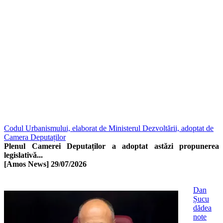
Codul Urbanismului, elaborat de Ministerul Dezvoltării, adoptat de
Camera Deputaților
Plenul Camerei Deputaților a adoptat astăzi propunerea
legislativă...
[Amos News]
29/07/2026
Dan
Șucu
dădea
note