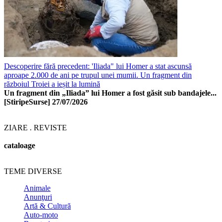
Descoperire fără precedent: 'Iliada" lui Homer a stat ascunsă
aproape 2.000 de ani pe trupul unei mumii. Un fragment din
războiul Troiei a ieșit la lumină
Un fragment din „Iliada” lui Homer a fost găsit sub bandajele...
[StiripeSurse]
27/07/2026
ZIARE . REVISTE
cataloage
TEME DIVERSE
Animale
Anunţuri
Artă & Cultură
Auto-moto