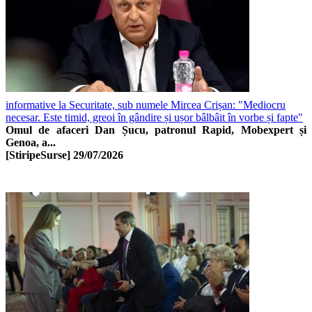
informative la Securitate, sub numele Mircea Crișan: "Mediocru
necesar. Este timid, greoi în gândire și ușor bâlbâit în vorbe și fapte"
Omul de afaceri Dan Șucu, patronul Rapid, Mobexpert și
Genoa, a...
[StiripeSurse]
29/07/2026