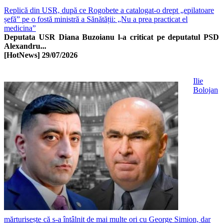
Replică din USR, după ce Rogobete a catalogat-o drept „epilatoare
șefă” pe o fostă ministră a Sănătății: „Nu a prea practicat el
medicina”
Deputata USR Diana Buzoianu l-a criticat pe deputatul PSD
Alexandru...
[HotNews]
29/07/2026
Ilie
Bolojan
mărturisește că s-a întâlnit de mai multe ori cu George Simion, dar