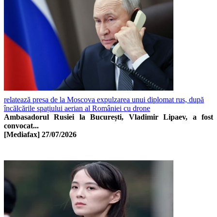
relatează presa de la Moscova expulzarea unui diplomat rus, după
încălcările spațiului aerian al României cu drone
Ambasadorul Rusiei la București, Vladimir Lipaev, a fost
convocat...
[Mediafax]
27/07/2026