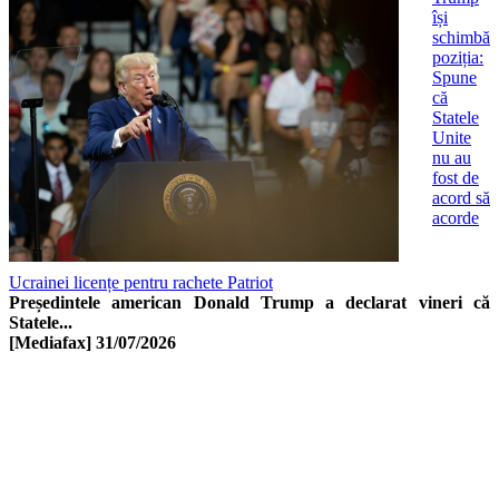
își
schimbă
poziția:
Spune
că
Statele
Unite
nu au
fost de
acord să
acorde
Ucrainei licențe pentru rachete Patriot
Președintele american Donald Trump a declarat vineri că
Statele...
[Mediafax]
31/07/2026