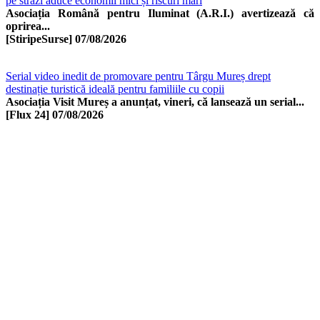
pe străzi aduce economii mici și riscuri mari
Asociația Română pentru Iluminat (A.R.I.) avertizează că
oprirea...
[StiripeSurse]
07/08/2026
Serial video inedit de promovare pentru Târgu Mureș drept
destinație turistică ideală pentru familiile cu copii
Asociația Visit Mureș a anunțat, vineri, că lansează un serial...
[Flux 24]
07/08/2026