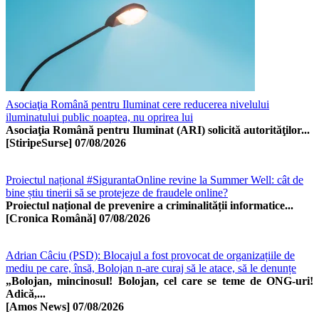
Asociaţia Română pentru Iluminat cere reducerea nivelului
iluminatului public noaptea, nu oprirea lui
Asociaţia Română pentru Iluminat (ARI) solicită autorităţilor...
[StiripeSurse]
07/08/2026
Proiectul național #SigurantaOnline revine la Summer Well: cât de
bine știu tinerii să se protejeze de fraudele online?
Proiectul național de prevenire a criminalității informatice...
[Cronica Română]
07/08/2026
Adrian Câciu (PSD): Blocajul a fost provocat de organizațiile de
mediu pe care, însă, Bolojan n-are curaj să le atace, să le denunțe
„Bolojan, mincinosul! Bolojan, cel care se teme de ONG-uri!
Adică,...
[Amos News]
07/08/2026