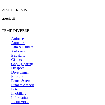
ZIARE . REVISTE
asociatii
TEME DIVERSE
Animale
Anunţuri
Artă & Cultură
Auto-moto
Bucatarie
Cinema
Copii şi părinţi
Diaspora
Divertisment
Educatie
Femei & fete
Finanţe Afaceri
Foto
Imobiliare
Informatica
Jocuri video