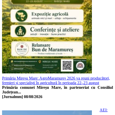
Primăria Mireșu Mare: AgroMaramureș 2026 va reuni producători,
fermieri și specialiști în agricultură în perioada 22–23 august
Primăria comunei Mireșu Mare, în parteneriat cu Consiliul
Județean...
[Jurnalmm]
08/08/2026
AEI: