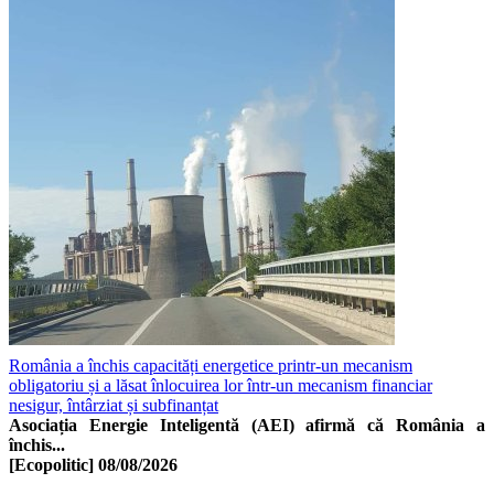
România a închis capacități energetice printr-un mecanism
obligatoriu și a lăsat înlocuirea lor într-un mecanism financiar
nesigur, întârziat și subfinanțat
Asociația Energie Inteligentă (AEI) afirmă că România a
închis...
[Ecopolitic]
08/08/2026