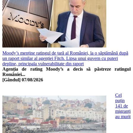
Moody’s menține ratingul de țară al României, la o săptămână după
un raport similar al agenției Fitch. Lipsa unui guvern cu puteri
depline, principala vulnerabilitate din raport
Agenția de rating Moody’s a decis să păstreze ratingul
României...
[Gândul]
07/08/2026
Cel
puțin
141 de
migranți
au murit