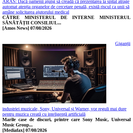
ARAS: Dacă oamenii ajung să creadă că prezentarea la spital atrage
automat atenția organelor de cercetare penală, există riscul ca unii să
amâne solicitarea ajutorului medical
CÃTRE MINISTERUL DE INTERNE MINISTERUL
SÃNÃTÃȚII CONSILIUL...
[Amos News]
07/08/2026
Giganții
industriei muzicale, Sony, Universal și Warner, vor reguli mai dure
pentru muzica creată cu inteligență artificială
Marile case de discuri, printre care Sony Music, Universal
Music Group...
[Mediafax]
07/08/2026