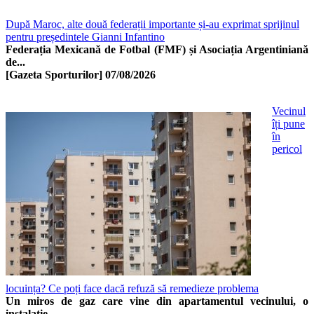
După Maroc, alte două federații importante și-au exprimat sprijinul
pentru președintele Gianni Infantino
Federația Mexicană de Fotbal (FMF) și Asociația Argentiniană
de...
[Gazeta Sporturilor]
07/08/2026
Vecinul
îți pune
în
pericol
locuința? Ce poți face dacă refuză să remedieze problema
Un miros de gaz care vine din apartamentul vecinului, o
instalație...