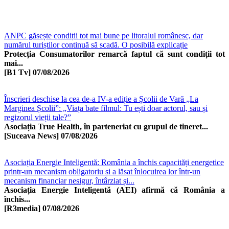
ANPC găsește condiții tot mai bune pe litoralul românesc, dar
numărul turiștilor continuă să scadă. O posibilă explicație
Protecția Consumatorilor remarcă faptul că sunt condiții tot
mai...
[B1 Tv]
07/08/2026
Înscrieri deschise la cea de-a IV-a ediție a Școlii de Vară „La
Marginea Școlii”: „Viața bate filmul: Tu ești doar actorul, sau și
regizorul vieții tale?”
Asociația True Health, în parteneriat cu grupul de tineret...
[Suceava News]
07/08/2026
Asociația Energie Inteligentă: România a închis capacități energetice
printr-un mecanism obligatoriu și a lăsat înlocuirea lor într-un
mecanism financiar nesigur, întârziat și...
Asociația Energie Inteligentă (AEI) afirmă că România a
închis...
[R3media]
07/08/2026