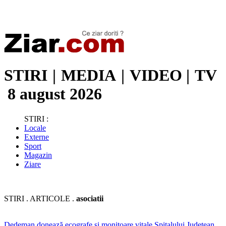
Stiri de ultima oră | Ultimele ştiri | Presa online | Stiri libere
STIRI
|
MEDIA
|
VIDEO
|
TV
8 august 2026
STIRI :
Locale
Externe
Sport
Magazin
Ziare
STIRI . ARTICOLE .
asociatii
Dedeman donează ecografe și monitoare vitale Spitalului Județean