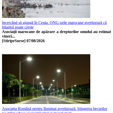
încercând să ajungă în Ceuta. ONG-urile marocane avertizează că
bilanțul poate crește
Asociaţii marocane de apărare a drepturilor omului au estimat
vineri...
[StiripeSurse]
07/08/2026
Asociația Română pentru Iluminat avertizează: Stingerea becurilor