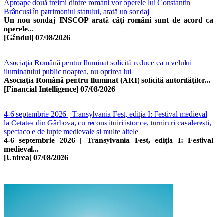
Aproape două treimi dintre români vor operele lui Constantin
Brâncuși în patrimoniul statului, arată un sondaj
Un nou sondaj INSCOP arată câți români sunt de acord ca
operele...
[Gândul]
07/08/2026
Asociaţia Română pentru Iluminat solicită reducerea nivelului
iluminatului public noaptea, nu oprirea lui
Asociaţia Română pentru Iluminat (ARI) solicită autorităţilor...
[Financial Intelligence]
07/08/2026
4-6 septembrie 2026 | Transylvania Fest, ediția I: Festival medieval
la Cetatea din Gârbova, cu reconstituiri istorice, turniruri cavalerești,
spectacole de lupte medievale și multe altele
4-6 septembrie 2026 | Transylvania Fest, ediția I: Festival
medieval...
[Unirea]
07/08/2026