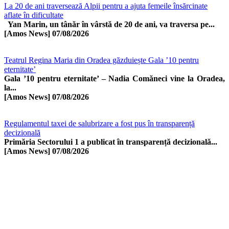
La 20 de ani traversează Alpii pentru a ajuta femeile însărcinate
aflate în dificultate
Yan Marin, un tânăr în vârstă de 20 de ani, va traversa pe...
[Amos News]
07/08/2026
Teatrul Regina Maria din Oradea găzduiește Gala ’10 pentru
eternitate’
Gala ’10 pentru eternitate’ – Nadia Comăneci vine la Oradea,
la...
[Amos News]
07/08/2026
Regulamentul taxei de salubrizare a fost pus în transparență
decizională
Primăria Sectorului 1 a publicat în transparență decizională...
[Amos News]
07/08/2026