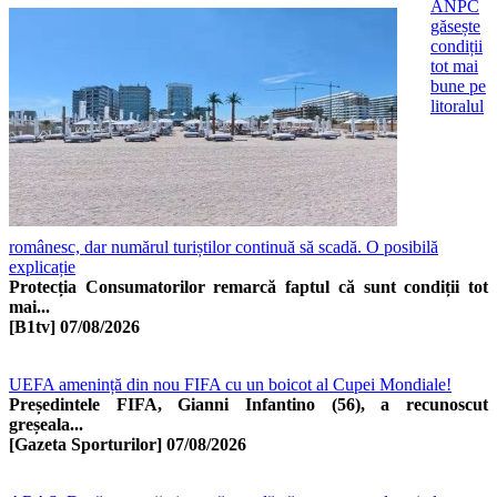
ANPC
găsește
condiții
tot mai
bune pe
litoralul
românesc, dar numărul turiștilor continuă să scadă. O posibilă
explicație
Protecția Consumatorilor remarcă faptul că sunt condiții tot
mai...
[B1tv]
07/08/2026
UEFA amenință din nou FIFA cu un boicot al Cupei Mondiale!
Președintele FIFA, Gianni Infantino (56), a recunoscut
greșeala...
[Gazeta Sporturilor]
07/08/2026