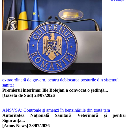
extraordinară de guvern, pentru deblocarea posturile din sistemul
sanitar
Premierul interimar Ilie Bolojan a convocat o ședință...
[Gazeta de Sud]
28/07/2026
ANSVSA: Controale și amenzi în benzinăriile din toată țara
Autoritatea Națională Sanitară Veterinară și pentru
Siguranța...
[Amos News]
28/07/2026