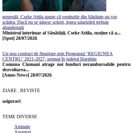
generală, Cseke Attila spune că veniturile din Sănătate nu vor
scădea. Dacă nu se găsesc soluții, legea salarizării trebuie
abandonată
Ministrul interimar al Sănătății, Cseke Attila, susține că a...
[Spot]
28/07/2026
Un nou contract de finanțare prin Programul ‘REGIUNEA
CENTRU’ 2021-2027, semnat în județul Harghita
Comuna Ciumani atrage noi fonduri nerambursabile pentru
dezvoltarea...
[Amos News]
28/07/2026
ZIARE . REVISTE
asigurari
TEME DIVERSE
Animale
Anunţuri