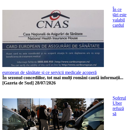
În ce
țări este
valabil
cardul
european de sănătate și ce servicii medicale acoperă
În sezonul concediilor, tot mai mulți români caută informații...
[Gazeta de Sud]
28/07/2026
Șoferul
Uber
refuză
să