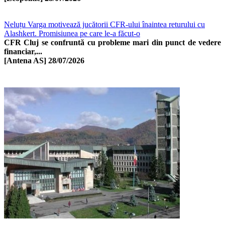
Neluțu Varga motivează jucătorii CFR-ului înaintea returului cu
Alashkert. Promisiunea pe care le-a făcut-o
CFR Cluj se confruntă cu probleme mari din punct de vedere
financiar,...
[Antena AS]
28/07/2026