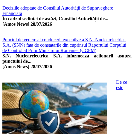
Deciziile adoptate de Consiliul Autorității de Supraveghere
Financiară
În cadrul ședinței de astăzi, Consiliul Autorității de...
[Amos News]
28/07/2026
Punctul de vedere al conducerii executive a S.N. Nuclearelectrica
S.A. (SNN) fata de constatarile din cuprinsul Raportului Corpului
de Control al Prim-Ministrului Romaniei (CCPM)
S.N. Nuclearelectrica S.A. informeaza actionarii asupra
punctului de...
[Amos News]
28/07/2026
De ce
este