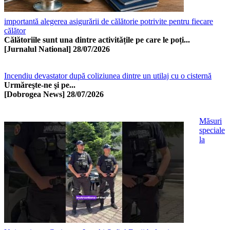
importantă alegerea asigurării de călătorie potrivite pentru fiecare
călător
Călătoriile sunt una dintre activitățile pe care le poți...
[Jurnalul National]
28/07/2026
Incendiu devastator după coliziunea dintre un utilaj cu o cisternă
Urmăreşte-ne şi pe...
[Dobrogea News]
28/07/2026
Măsuri
speciale
la