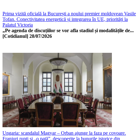
Prima vizită oficială la București a noului premier moldovean Vasile
Tofan. Conectivitatea energetică și integrarea în UE, priorități la
Palatul Victoria
„Pe agenda de discuțiilor se vor afla stadiul și modalitățile de...
[Cotidianul]
28/07/2026
Ungaria: scandalul Magyar – Orban ajunge la faza pe covoare.
Franjuri rupti și „o pată”, descoperite la bunurile istorice din