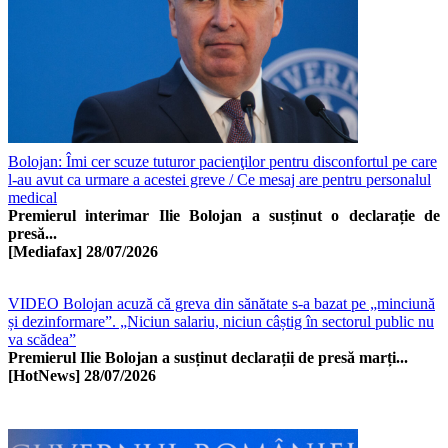
Bolojan: Îmi cer scuze tuturor pacienţilor pentru disconfortul pe care
l-au avut ca urmare a acestei greve / Ce mesaj are pentru personalul
medical
Premierul interimar Ilie Bolojan a susținut o declarație de
presă...
[Mediafax]
28/07/2026
VIDEO Bolojan acuză că greva din sănătate s-a bazat pe „minciună
și dezinformare”. „Niciun salariu, niciun câștig în sectorul public nu
va scădea”
Premierul Ilie Bolojan a susținut declarații de presă marți...
[HotNews]
28/07/2026