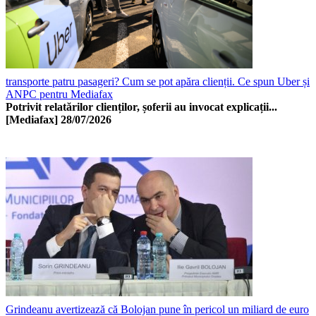
transporte patru pasageri? Cum se pot apăra clienții. Ce spun Uber și
ANPC pentru Mediafax
Potrivit relatărilor clienților, șoferii au invocat explicații...
[Mediafax]
28/07/2026
Grindeanu avertizează că Bolojan pune în pericol un miliard de euro