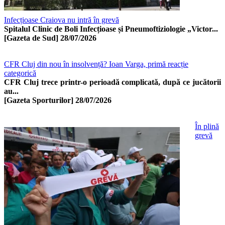
Infecțioase Craiova nu intră în grevă
Spitalul Clinic de Boli Infecțioase și Pneumoftiziologie „Victor...
[Gazeta de Sud]
28/07/2026
CFR Cluj din nou în insolvență? Ioan Varga, primă reacție
categorică
CFR Cluj trece printr-o perioadă complicată, după ce jucătorii
au...
[Gazeta Sporturilor]
28/07/2026
În plină
grevă