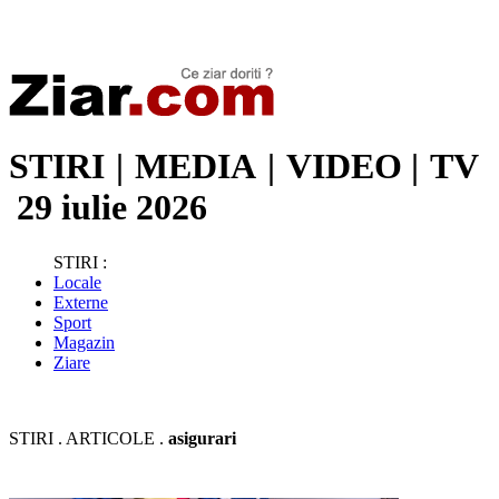
Stiri de ultima oră | Ultimele ştiri | Presa online | Stiri libere
STIRI
|
MEDIA
|
VIDEO
|
TV
29 iulie 2026
STIRI :
Locale
Externe
Sport
Magazin
Ziare
STIRI . ARTICOLE .
asigurari