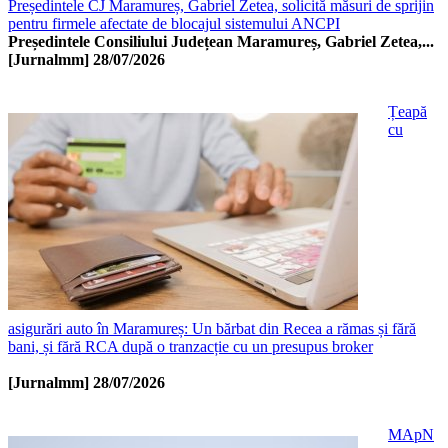
Președintele CJ Maramureș, Gabriel Zetea, solicită măsuri de sprijin
pentru firmele afectate de blocajul sistemului ANCPI
Președintele Consiliului Județean Maramureș, Gabriel Zetea,...
[Jurnalmm]
28/07/2026
Țeapă
cu
asigurări auto în Maramureș: Un bărbat din Recea a rămas și fără
bani, și fără RCA după o tranzacție cu un presupus broker
[Jurnalmm]
28/07/2026
MApN