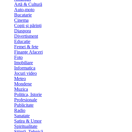
Artă & Cultură
Auto-moto
Bucatarie
Cinema
Copii şi părinţi
Diaspora
Divertisment
Educatie
Femei & fete
Finanţe Afaceri
Foto
Imobiliare
Informatica
Jocuri video
Meteo
Mondene
Muzica
Politica, Istorie
Profesionale
Publicitate
Radio
Sanatate
Satira & Umor
Spiritualitate
Stiinţă, Tehnică