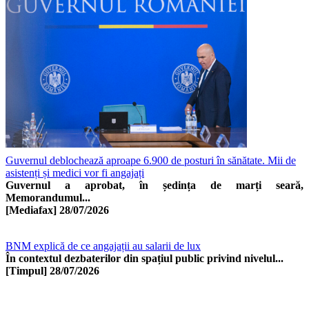
Guvernul deblochează aproape 6.900 de posturi în sănătate. Mii de
asistenți și medici vor fi angajați
Guvernul a aprobat, în ședința de marți seară,
Memorandumul...
[Mediafax]
28/07/2026
BNM explică de ce angajații au salarii de lux
În contextul dezbaterilor din spațiul public privind nivelul...
[Timpul]
28/07/2026