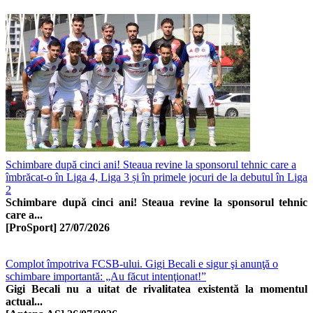
Schimbare după cinci ani! Steaua revine la sponsorul tehnic care a
îmbrăcat-o în Liga 4, Liga 3 și în primele jocuri de la debutul în Liga
2
Schimbare după cinci ani! Steaua revine la sponsorul tehnic
care a...
[ProSport]
27/07/2026
Complot împotriva FCSB-ului. Gigi Becali e sigur şi anunţă o
schimbare importantă: „Au făcut intenţionat!”
Gigi Becali nu a uitat de rivalitatea existentă la momentul
actual...