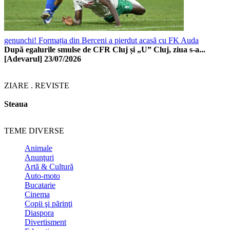
genunchi! Formația din Berceni a pierdut acasă cu FK Auda
După egalurile smulse de CFR Cluj și „U” Cluj, ziua s-a...
[Adevarul]
23/07/2026
ZIARE . REVISTE
Steaua
TEME DIVERSE
Animale
Anunţuri
Artă & Cultură
Auto-moto
Bucatarie
Cinema
Copii şi părinţi
Diaspora
Divertisment