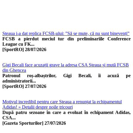
Steaua i-a dat replica FCSB-ului: ”Să se mute, că nu sunt binevenți”
FCSB a pierdut meciul tur din preliminariile Conference
League cu FK...
[SportRO]
28/07/2026
Gigi Becali face acuzații grave la adresa CSA Steaua și mută FCSB
din Ghencea
Patronul roș-albaștrilor, Gigi Becali, îi acuză pe
administratorii...
[SportRO]
27/07/2026
Motivul incredibil pentru care Steaua a renunțat la echipamentul
Adidas! » Detalii despre noile tricouri
După patru sezoane în care a evoluat în echipament Adidas,
CSA...
[Gazeta Sporturilor]
27/07/2026