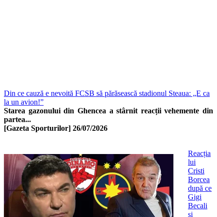
Din ce cauză e nevoită FCSB să părăsească stadionul Steaua: „E ca
la un avion!”
Starea gazonului din Ghencea a stârnit reacții vehemente din
partea...
[Gazeta Sporturilor]
26/07/2026
Reacția
lui
Cristi
Borcea
după ce
Gigi
Becali
şi