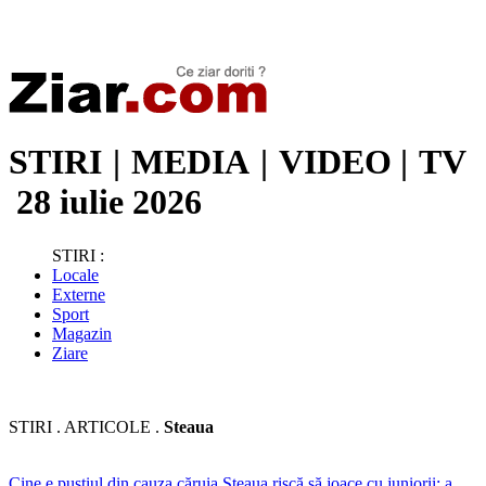
Stiri de ultima oră | Ultimele ştiri | Presa online | Stiri libere
STIRI
|
MEDIA
|
VIDEO
|
TV
28 iulie 2026
STIRI :
Locale
Externe
Sport
Magazin
Ziare
STIRI . ARTICOLE .
Steaua
Cine e puștiul din cauza căruia Steaua riscă să joace cu juniorii: a