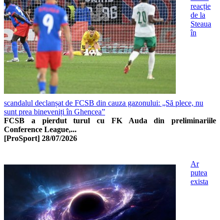
reacție
de la
Steaua
în
scandalul declanșat de FCSB din cauza gazonului: „Să plece, nu
sunt prea bineveniți în Ghencea”
FCSB a pierdut turul cu FK Auda din preliminariile
Conference League,...
[ProSport]
28/07/2026
Ar
putea
exista