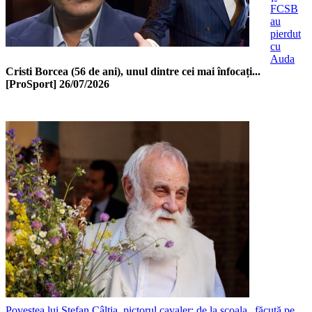
FCSB
au
pierdut
cu
Auda
Cristi Borcea (56 de ani), unul dintre cei mai înfocați...
[ProSport]
26/07/2026
Povestea lui Ștefan Câlția, pictorul cavaler: de la școala „făcută pe