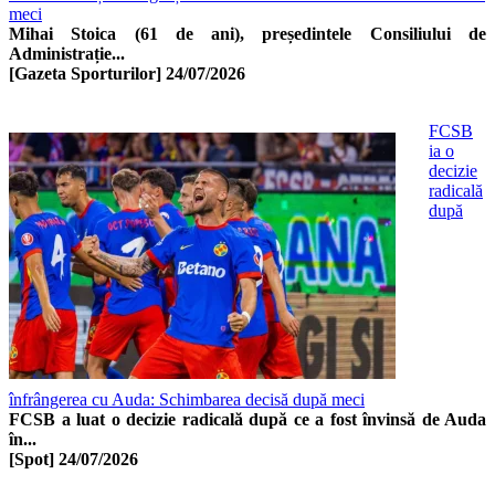
meci
Mihai Stoica (61 de ani), președintele Consiliului de
Administrație...
[Gazeta Sporturilor]
24/07/2026
FCSB
ia o
decizie
radicală
după
înfrângerea cu Auda: Schimbarea decisă după meci
FCSB a luat o decizie radicală după ce a fost învinsă de Auda
în...
[Spot]
24/07/2026