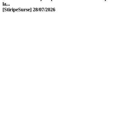
la...
[StiripeSurse]
28/07/2026