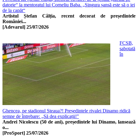
datorie“ la mentoratul lui Corneliu Baba. „Singura șansă este să o iei
de la capăt“
Artistul Ștefan Câlția, recent decorat de președintele
României...
[Adevarul]
25/07/2026
FCSB,
sabotată
în
Ghencea, pe stadionul Steaua?! Președintele rivalei Dinamo ridică
semne de întrebare: „Să dea explicații!”
Andrei Nicolescu (50 de ani), președintele lui Dinamo, lansează
o...
[ProSport]
25/07/2026