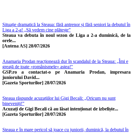
Situație dramatică la Steaua: fără antrenor și fără seniori la debutul în
Liga a 2-a! „Să vedem cine plătește”
Steaua va debuta în noul sezon de Liga a 2-a duminică, de la
orele...
[Antena AS]
28/07/2026
Anamaria Prodan reacționează dur în scandalul de la Steaua: „Îmi e
greață de toate «românismele» astea!"
GSP.ro a contactat-o pe Anamaria Prodan, impresara
juniorului David...
[Gazeta Sporturilor]
28/07/2026
Steaua răspunde acuzațiilor lui Gigi Becali: „Oricum nu sunt
bineveniți!”
Acuzați de Gigi Becali că au lăsat intenționat de izbeliște...
[Gazeta Sporturilor]
28/07/2026
Steaua e în mare pericol să joace cu juniorii, duminică, la debutul în