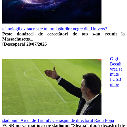
tehnologii extraterestre în jurul găurilor negre din Univers?
Peste douăzeci de cercetători de top s-au reunit la
Massachusetts...
[Descopera]
28/07/2026
Gigi
Becali
vrea să
mute
FCSB-
ul pe
stadionul 'Arcul de Triumf'. Ce răspunde directorul Radu Popa
FCSB nu va mai juca pe stadionul ”Steaua” după dezastrul de