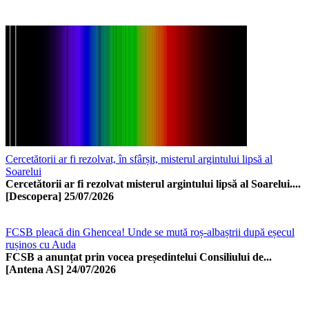
Cercetătorii ar fi rezolvat, în sfârșit, misterul argintului lipsă al
Soarelui
Cercetătorii ar fi rezolvat misterul argintului lipsă al Soarelui....
[Descopera]
25/07/2026
FCSB pleacă din Ghencea! Unde se mută roș-albaștrii după eșecul
rușinos cu Auda
FCSB a anunțat prin vocea președintelui Consiliului de...
[Antena AS]
24/07/2026