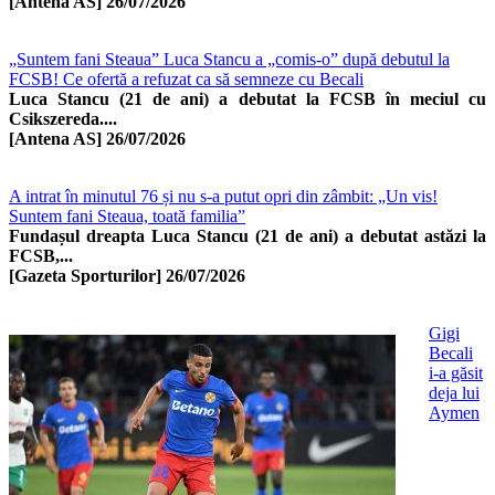
[Antena AS]
26/07/2026
„Suntem fani Steaua” Luca Stancu a „comis-o” după debutul la
FCSB! Ce ofertă a refuzat ca să semneze cu Becali
Luca Stancu (21 de ani) a debutat la FCSB în meciul cu
Csikszereda....
[Antena AS]
26/07/2026
A intrat în minutul 76 și nu s-a putut opri din zâmbit: „Un vis!
Suntem fani Steaua, toată familia”
Fundașul dreapta Luca Stancu (21 de ani) a debutat astăzi la
FCSB,...
[Gazeta Sporturilor]
26/07/2026
Gigi
Becali
i-a găsit
deja lui
Aymen