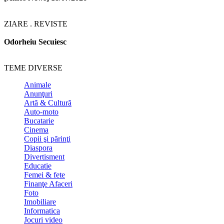
ZIARE . REVISTE
Odorheiu Secuiesc
TEME DIVERSE
Animale
Anunţuri
Artă & Cultură
Auto-moto
Bucatarie
Cinema
Copii şi părinţi
Diaspora
Divertisment
Educatie
Femei & fete
Finanţe Afaceri
Foto
Imobiliare
Informatica
Jocuri video