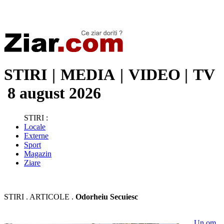
Stiri de ultima oră | Ultimele ştiri | Presa online | Stiri libere
STIRI
|
MEDIA
|
VIDEO
|
TV
8 august 2026
STIRI :
Locale
Externe
Sport
Magazin
Ziare
STIRI . ARTICOLE .
Odorheiu Secuiesc
Un om