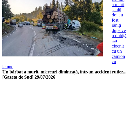
a murit
și alți
doi au
fost
răniți
după ce
o dubiță
s-a
ciocnit
cu un
camion
cu
lemne
Un bărbat a murit, miercuri dimineață, într-un accident rutier...
[Gazeta de Sud]
29/07/2026