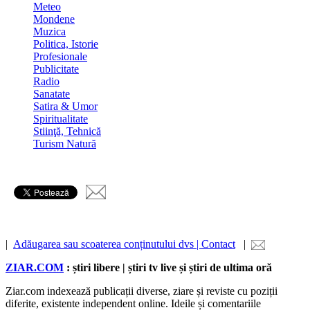
Meteo
Mondene
Muzica
Politica, Istorie
Profesionale
Publicitate
Radio
Sanatate
Satira & Umor
Spiritualitate
Stiinţă, Tehnică
Turism Natură
|
Adăugarea sau scoaterea conținutului dvs | Contact
|
ZIAR.COM
: știri libere | știri tv live și știri de ultima oră
Ziar.com indexează publicații diverse, ziare și reviste cu poziții
diferite, existente independent online. Ideile și comentariile