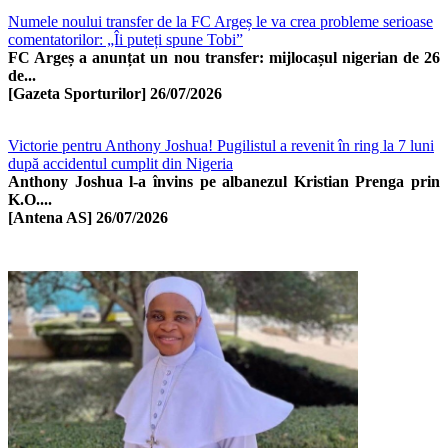
Numele noului transfer de la FC Argeș le va crea probleme serioase
comentatorilor: „Îi puteți spune Tobi”
FC Argeș a anunțat un nou transfer: mijlocașul nigerian de 26
de...
[Gazeta Sporturilor]
26/07/2026
Victorie pentru Anthony Joshua! Pugilistul a revenit în ring la 7 luni
după accidentul cumplit din Nigeria
Anthony Joshua l-a învins pe albanezul Kristian Prenga prin
K.O....
[Antena AS]
26/07/2026