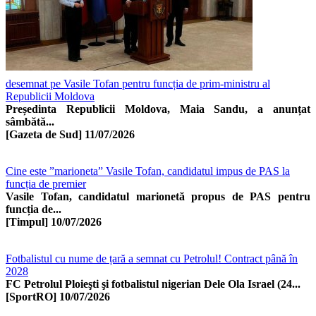
desemnat pe Vasile Tofan pentru funcția de prim-ministru al
Republicii Moldova
Președinta Republicii Moldova, Maia Sandu, a anunțat
sâmbătă...
[Gazeta de Sud]
11/07/2026
Cine este ”marioneta” Vasile Tofan, candidatul impus de PAS la
funcția de premier
Vasile Tofan, candidatul marionetă propus de PAS pentru
funcția de...
[Timpul]
10/07/2026
Fotbalistul cu nume de țară a semnat cu Petrolul! Contract până în
2028
FC Petrolul Ploieşti şi fotbalistul nigerian Dele Ola Israel (24...
[SportRO]
10/07/2026