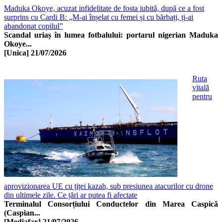
Maduka Okoye, acuzat infidelitate de fosta iubită, după ce a fost
surprins cu Cardi B: „M-ai înșelat cu femei și cu bărbați, ți-ai
abandonat copilul”
Scandal uriaș în lumea fotbalului: portarul nigerian Maduka
Okoye...
[Unica]
21/07/2026
Ruta
vitală
pentru
aprovizionarea UE cu țiței kazah, sub presiunea atacurilor cu drone
din ultimele zile. Ce țări ar putea fi afectate
Terminalul Consorțiului Conductelor din Marea Caspică
(Caspian...
[Mediafax]
21/07/2026