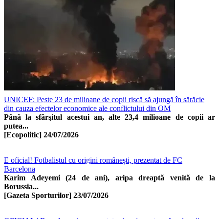
UNICEF: Peste 23 de milioane de copii riscă să ajungă în sărăcie
din cauza efectelor economice ale conflictului din OM
Până la sfârşitul acestui an, alte 23,4 milioane de copii ar
putea...
[Ecopolitic]
24/07/2026
E oficial! Fotbalistul cu origini românești, prezentat de FC
Barcelona
Karim Adeyemi (24 de ani), aripa dreaptă venită de la
Borussia...
[Gazeta Sporturilor]
23/07/2026