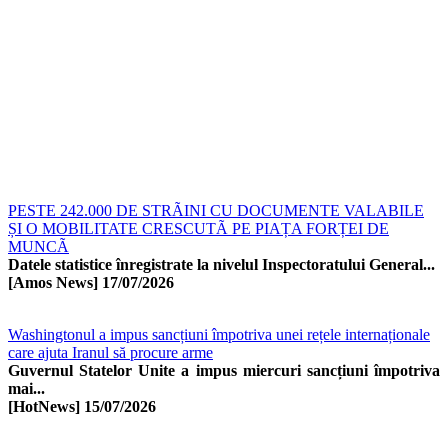
PESTE 242.000 DE STRÃINI CU DOCUMENTE VALABILE
ȘI O MOBILITATE CRESCUTÃ PE PIAȚA FORȚEI DE
MUNCÃ
Datele statistice înregistrate la nivelul Inspectoratului General...
[Amos News]
17/07/2026
Washingtonul a impus sancțiuni împotriva unei rețele internaționale
care ajuta Iranul să procure arme
Guvernul Statelor Unite a impus miercuri sancțiuni împotriva
mai...
[HotNews]
15/07/2026