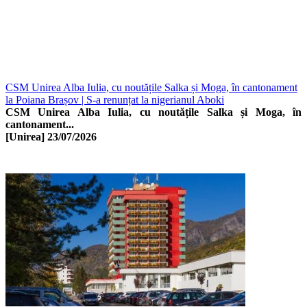
CSM Unirea Alba Iulia, cu noutățile Salka și Moga, în cantonament
la Poiana Brașov | S-a renunțat la nigerianul Aboki
CSM Unirea Alba Iulia, cu noutățile Salka și Moga, în
cantonament...
[Unirea]
23/07/2026