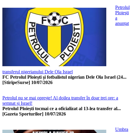
Petrolul
Ploieşti
a
anunțat
transferul nigerianului Dele Ola Israel
FC Petrolul Ploieşti şi fotbalistul nigerian Dele Ola Israel (24...
[StiripeSurse]
10/07/2026
Petrolul nu se mai oprește! Al doilea transfer în doar trei ore: a
semnat și Israel!
Petrolul Ploiești tocmai ce a oficializat al 13-lea transfer al...
[Gazeta Sporturilor]
10/07/2026
Umbra