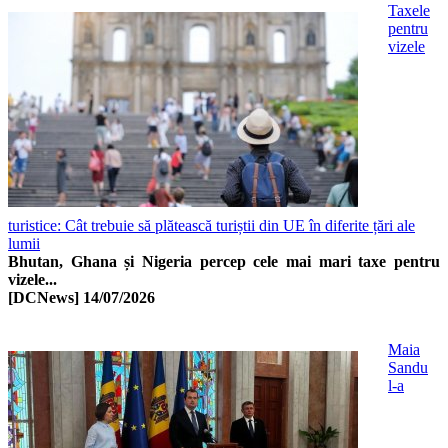
Taxele
pentru
vizele
turistice: Cât trebuie să plătească turiștii din UE în diferite țări ale
lumii
Bhutan, Ghana și Nigeria percep cele mai mari taxe pentru
vizele...
[DCNews]
14/07/2026
Maia
Sandu
l-a