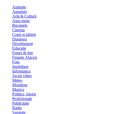
Animale
Anunţuri
Artă & Cultură
Auto-moto
Bucatarie
Cinema
Copii şi părinţi
Diaspora
Divertisment
Educatie
Femei & fete
Finanţe Afaceri
Foto
Imobiliare
Informatica
Jocuri video
Meteo
Mondene
Muzica
Politica, Istorie
Profesionale
Publicitate
Radio
Sanatate