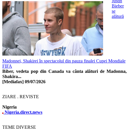
Justin
Bieber
se
alătură
Madonnei, Shakirei în spectacolul din pauza finalei Cupei Mondiale
FIFA
Biber, vedeta pop din Canada va cânta alături de Madonna,
Shakira...
[Mediafax]
09/07/2026
ZIARE . REVISTE
Nigeria
Nigeria.direct.news
TEME DIVERSE