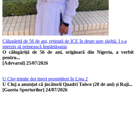
Călugăriță de 56 de ani, reținută de ICE în drum spre slujbă. I s-a
interzis să primească împărtășania
O călugăriță de 56 de ani, originară din Nigeria, a vorbit
pentru...
[Adevarul]
25/07/2026
U Cluj trimite doi tineri promițători în Liga 2
U Cluj a anunțat că jucătorii Quadri Taiwo (20 de ani) și Raji...
[Gazeta Sporturilor]
24/07/2026