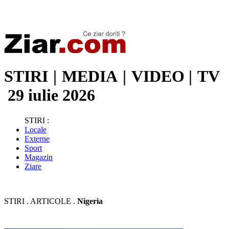
Stiri de ultima oră | Ultimele ştiri | Presa online | Stiri libere
STIRI
|
MEDIA
|
VIDEO
|
TV
29 iulie 2026
STIRI :
Locale
Externe
Sport
Magazin
Ziare
STIRI . ARTICOLE .
Nigeria