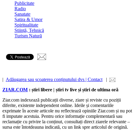
Publicitate
Radio
Sanatate
Satira & Umor
Spiritualitate
Stiinţă, Tehnică
Turism Natură
|
Adăugarea sau scoaterea conținutului dvs | Contact
|
ZIAR.COM
: știri libere | știri tv live și știri de ultima oră
Ziar.com indexează publicații diverse, ziare și reviste cu poziții
diferite, existente independent online. Ideile și comentariile
exprimate în aceste articole nu reflectează opiniile Ziar.com și nu pot
fi imputate acestuia. Pentru orice informație complementară sau
reclamație cu privire la conținut, consultați direct ziarele relevante –
sursa este întotdeauna indicată, cu un link spre articolul de origină.