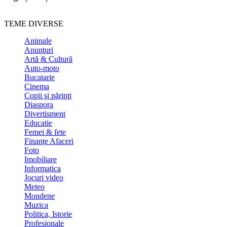
TEME DIVERSE
Animale
Anunţuri
Artă & Cultură
Auto-moto
Bucatarie
Cinema
Copii şi părinţi
Diaspora
Divertisment
Educatie
Femei & fete
Finanţe Afaceri
Foto
Imobiliare
Informatica
Jocuri video
Meteo
Mondene
Muzica
Politica, Istorie
Profesionale