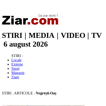
Stiri de ultima oră | Ultimele ştiri | Presa online | Stiri libere
STIRI
|
MEDIA
|
VIDEO
|
TV
6 august 2026
STIRI :
Locale
Externe
Sport
Magazin
Ziare
STIRI . ARTICOLE .
Negrești-Oaș