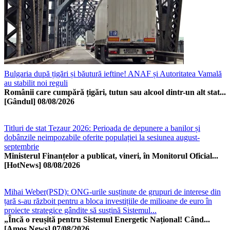
Bulgaria după țigări și băutură ieftine! ANAF și Autoritatea Vamală
au stabilit noi reguli
Românii care cumpără țigări, tutun sau alcool dintr-un alt stat...
[Gândul]
08/08/2026
Titluri de stat Tezaur 2026: Perioada de depunere a banilor și
dobânzile neimpozabile oferite populației la sesiunea august-
septembrie
Ministerul Finanțelor a publicat, vineri, în Monitorul Oficial...
[HotNews]
08/08/2026
Mihai Weber(PSD): ONG-urile susținute de grupuri de interese din
țară s-au războit pentru a bloca investițiile de milioane de euro în
proiecte strategice gândite să susțină Sistemul...
„Încă o reușită pentru Sistemul Energetic Național! Când...
[Amos News]
07/08/2026