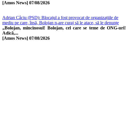
[Amos News]
07/08/2026
Adrian Câciu (PSD): Blocajul a fost provocat de organizațiile de
mediu pe care, însă, Bolojan n-are curaj să le atace, să le denunțe
„Bolojan, mincinosul! Bolojan, cel care se teme de ONG-uri!
Adică,...
[Amos News]
07/08/2026