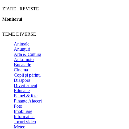
ZIARE . REVISTE
Monitorul
TEME DIVERSE
Animale
Anunţuri
Artă & Cultură
Auto-moto
Bucatarie
Cinema
Copii şi părinţi
Diaspora
Divertisment
Educatie
Femei & fete
Finanţe Afaceri
Foto
Imobiliare
Informatica
Jocuri video
Meteo