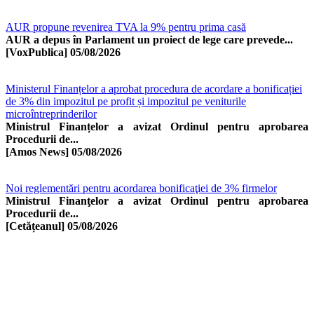
AUR propune revenirea TVA la 9% pentru prima casă
AUR a depus în Parlament un proiect de lege care prevede...
[VoxPublica]
05/08/2026
Ministerul Finanțelor a aprobat procedura de acordare a bonificației
de 3% din impozitul pe profit și impozitul pe veniturile
microîntreprinderilor
Ministrul Finanțelor a avizat Ordinul pentru aprobarea
Procedurii de...
[Amos News]
05/08/2026
Noi reglementări pentru acordarea bonificaţiei de 3% firmelor
Ministrul Finanţelor a avizat Ordinul pentru aprobarea
Procedurii de...
[Cetățeanul]
05/08/2026