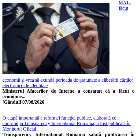
MAI a
făcut
economii şi vrea să extindă perioada de gratuitate a eliberării cărţilor
electronice de identitate
Ministerul Afacerilor de Interne a constatat că a făcut o
economie...
[Gândul]
07/08/2026
O etapă importantă a reformei funcției publice, elaborată cu
contribuția Transparency International Romania, a fost publicată în
Monitorul Oficial
Transparency International Romania salută publicarea în