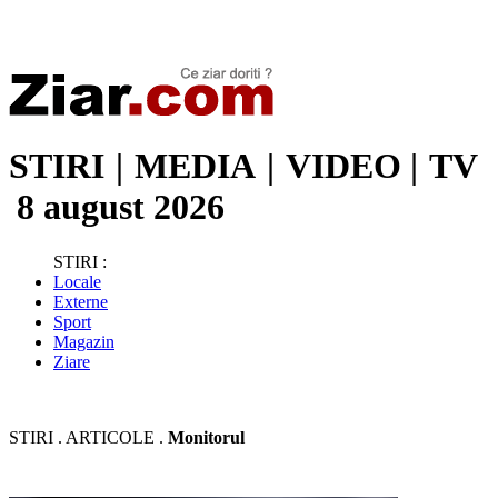
Stiri de ultima oră | Ultimele ştiri | Presa online | Stiri libere
STIRI
|
MEDIA
|
VIDEO
|
TV
8 august 2026
STIRI :
Locale
Externe
Sport
Magazin
Ziare
STIRI . ARTICOLE .
Monitorul