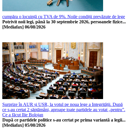
cumpăra o locuință cu TVA de 9%. Noile condiții prevăzute de lege
Potrivit noii legi, până la 30 septembrie 2026, persoanele fizice...
[Mediafax]
06/08/2026
Surprize în AUR și USR, la votul pe noua lege a Integrității. După
ce s-au certat 2 săptămâni, aproape toate partidele au votat „pentru”.
Ce a făcut Ilie Bolojan
După ce partidele politice s-au certat pe prima variantă a legii...
[Mediafax]
05/08/2026