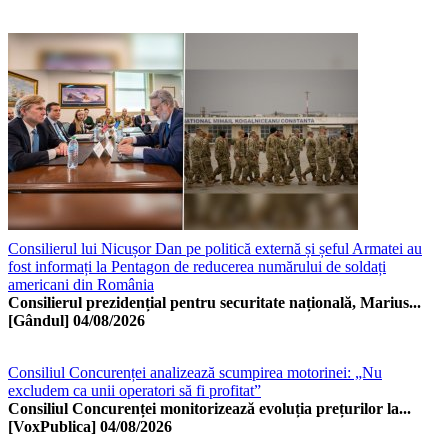
Consilierul lui Nicușor Dan pe politică externă și șeful Armatei au
fost informați la Pentagon de reducerea numărului de soldați
americani din România
Consilierul prezidențial pentru securitate națională, Marius...
[Gândul]
04/08/2026
Consiliul Concurenței analizează scumpirea motorinei: „Nu
excludem ca unii operatori să fi profitat”
Consiliul Concurenței monitorizează evoluția prețurilor la...
[VoxPublica]
04/08/2026