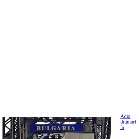
Adio,
drumuri
în