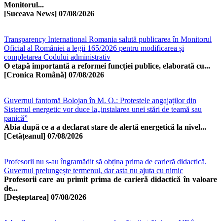
Monitorul...
[Suceava News]
07/08/2026
Transparency International Romania salută publicarea în Monitorul
Oficial al României a legii 165/2026 pentru modificarea și
completarea Codului administrativ
O etapă importantă a reformei funcției publice, elaborată cu...
[Cronica Română]
07/08/2026
Guvernul fantomă Bolojan în M. O.: Protestele angajaților din
Sistemul energetic vor duce la„instalarea unei stări de teamă sau
panică”
Abia după ce a a declarat stare de alertă energetică la nivel...
[Cetățeanul]
07/08/2026
Profesorii nu s-au îngramădit să obțina prima de carieră didactică.
Guvernul prelungește termenul, dar asta nu ajuta cu nimic
Profesorii care au primit prima de carieră didactică în valoare
de...
[Deşteptarea]
07/08/2026