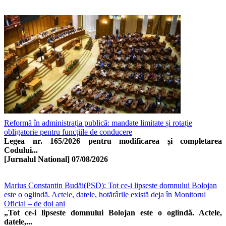
Reformă în administrația publică: mandate limitate și rotație
obligatorie pentru funcțiile de conducere
Legea nr. 165/2026 pentru modificarea și completarea
Codului...
[Jurnalul National]
07/08/2026
Marius Constantin Budăi(PSD): Tot ce-i lipseste domnului Bolojan
este o oglindă. Actele, datele, hotărârile există deja în Monitorul
Oficial – de doi ani
„Tot ce-i lipseste domnului Bolojan este o oglindă. Actele,
datele,...