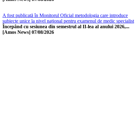
A fost publicată în Monitorul Oficial metodologia care introduce
subiecte unice la nivel național pentru examenul de medic specialist
Începând cu sesiunea din semestrul al II-lea al anului 2026,...
[Amos News]
07/08/2026