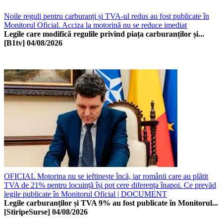
Noile reguli pentru carburanți și TVA-ul redus au fost publicate în
Monitorul Oficial. Acciza la motorină nu se reduce imediat
Legile care modifică regulile privind piața carburanților și...
[B1tv]
04/08/2026
OFICIAL Motorina nu se ieftinește încă, iar românii care au plătit
TVA de 21% pentru locuință își pot cere diferența înapoi. Ce prevăd
legile publicate în Monitorul Oficial | DOCUMENT
Legile carburanților și TVA 9% au fost publicate în Monitorul...
[StiripeSurse]
04/08/2026