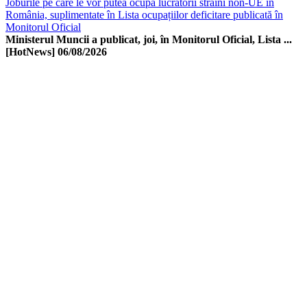
Joburile pe care le vor putea ocupa lucrătorii străini non-UE în
România, suplimentate în Lista ocupațiilor deficitare publicată în
Monitorul Oficial
Ministerul Muncii a publicat, joi, în Monitorul Oficial, Lista ...
[HotNews]
06/08/2026