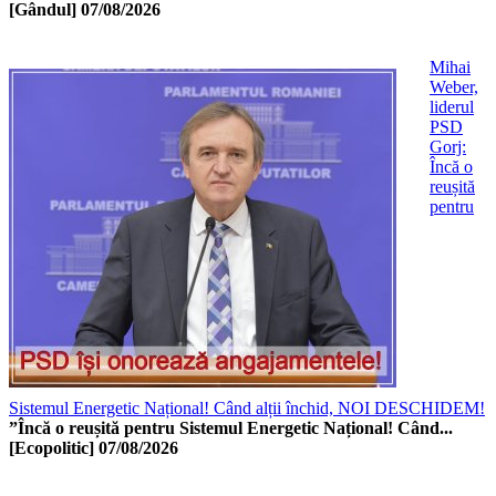
[Gândul]
07/08/2026
Mihai
Weber,
liderul
PSD
Gorj:
Încă o
reușită
pentru
Sistemul Energetic Național! Când alții închid, NOI DESCHIDEM!
”Încă o reușită pentru Sistemul Energetic Național! Când...
[Ecopolitic]
07/08/2026