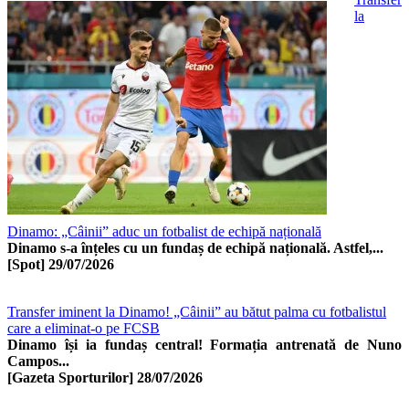
la
Dinamo: „Câinii” aduc un fotbalist de echipă națională
Dinamo s-a înțeles cu un fundaș de echipă națională. Astfel,...
[Spot]
29/07/2026
Transfer iminent la Dinamo! „Câinii” au bătut palma cu fotbalistul
care a eliminat-o pe FCSB
Dinamo își ia fundaș central! Formația antrenată de Nuno
Campos...
[Gazeta Sporturilor]
28/07/2026