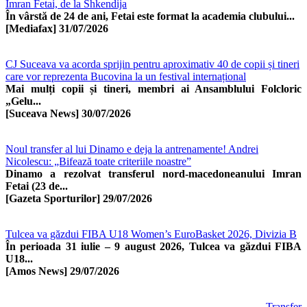
Imran Fetai, de la Shkendija
În vârstă de 24 de ani, Fetai este format la academia clubului...
[Mediafax]
31/07/2026
CJ Suceava va acorda sprijin pentru aproximativ 40 de copii și tineri
care vor reprezenta Bucovina la un festival internațional
Mai mulți copii și tineri, membri ai Ansamblului Folcloric
„Gelu...
[Suceava News]
30/07/2026
Noul transfer al lui Dinamo e deja la antrenamente! Andrei
Nicolescu: „Bifează toate criteriile noastre”
Dinamo a rezolvat transferul nord-macedoneanului Imran
Fetai (23 de...
[Gazeta Sporturilor]
29/07/2026
Tulcea va găzdui FIBA U18 Women’s EuroBasket 2026, Divizia B
În perioada 31 iulie – 9 august 2026, Tulcea va găzdui FIBA
U18...
[Amos News]
29/07/2026
Transfer