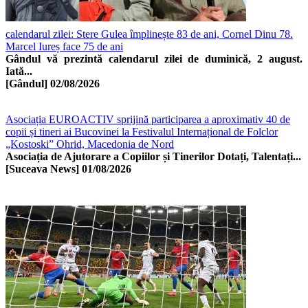
calendarul zilei: Stere Gulea împlinește 83 de ani, Cornel Dinu 78.
Marcel Iureș face 75 de ani
Gândul vă prezintă calendarul zilei de duminică, 2 august.
Iată...
[Gândul]
02/08/2026
Asociația EUROACTIV sprijină participarea a aproximativ 40 de
copii și tineri ai Bucovinei la Festivalul Internațional de Folclor
„Kostoski” Ohrid, Macedonia de Nord
Asociația de Ajutorare a Copiilor și Tinerilor Dotați, Talentați...
[Suceava News]
01/08/2026