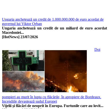
Ungaria anchetează un credit de 1.000.000.000 de euro acordat de
guvernul lui Viktor Orban
Ungaria anchetează un credit de un miliard de euro acordat
Macedoniei...
[HotNews]
23/07/2026
Doi
pompieri au murit în lupta cu flăcările, în apropiere de Bordeaux.
Incendiile devastează sudul Europei
Vijelii și flăcări de neoprit în Europa. Furtunile care au lovit...