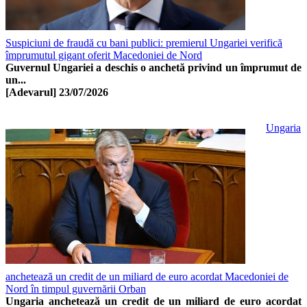
Suspiciuni de fraudă cu bani publici: premierul Ungariei verifică
împrumutul gigant oferit Macedoniei de Nord
Guvernul Ungariei a deschis o anchetă privind un împrumut de
un...
[Adevarul]
23/07/2026
Ungaria
anchetează un credit de un miliard de euro acordat Macedoniei de
Nord în timpul guvernării Orban
Ungaria anchetează un credit de un miliard de euro acordat