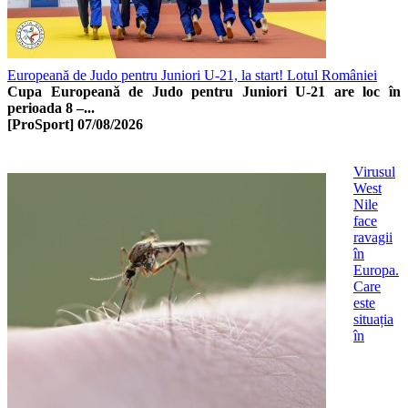
Europeană de Judo pentru Juniori U-21, la start! Lotul României
Cupa Europeană de Judo pentru Juniori U-21 are loc în
perioada 8 –...
[ProSport]
07/08/2026
Virusul
West
Nile
face
ravagii
în
Europa.
Care
este
situația
în