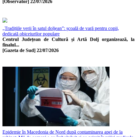
[Observator]
22/07/2026
„Tradițiile verii în satul doljean”: școală de vară pentru copii,
dedicată obiceiurilor populare
Centrul Județean de Cultură și Artă Dolj organizează, la
finalul...
[Gazeta de Sud]
22/07/2026
Epidemie în Macedonia de Nord după contaminarea apei de la