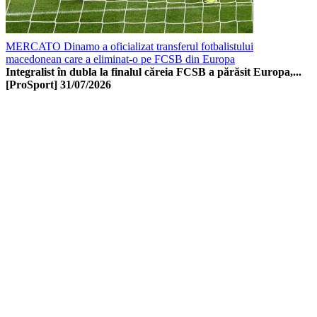
MERCATO Dinamo a oficializat transferul fotbalistului
macedonean care a eliminat-o pe FCSB din Europa
Integralist în dubla la finalul căreia FCSB a părăsit Europa,...
[ProSport]
31/07/2026