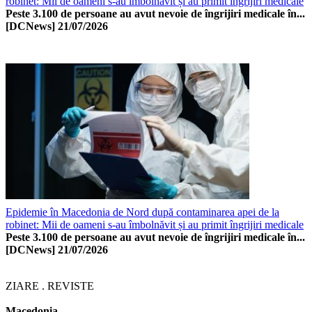
robinet: Mii de oameni s-au îmbolnăvit și au primit îngrijiri medicale
Peste 3.100 de persoane au avut nevoie de îngrijiri medicale în...
[DCNews]
21/07/2026
Epidemie în Macedonia de Nord după contaminarea apei de la
robinet: Mii de oameni s-au îmbolnăvit și au primit îngrijiri medicale
Peste 3.100 de persoane au avut nevoie de îngrijiri medicale în...
[DCNews]
21/07/2026
ZIARE . REVISTE
Macedonia