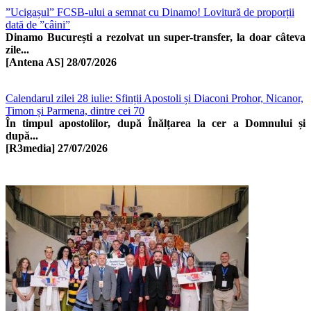
”Ucigașul” FCSB-ului a semnat cu Dinamo! Lovitură de proporții
dată de ”câini”
Dinamo București a rezolvat un super-transfer, la doar câteva
zile...
[Antena AS]
28/07/2026
Calendarul zilei 28 iulie: Sfinții Apostoli și Diaconi Prohor, Nicanor,
Timon și Parmena, dintre cei 70
În timpul apostolilor, după Înălțarea la cer a Domnului și
după...
[R3media]
27/07/2026