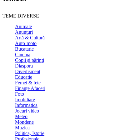
TEME DIVERSE
Animale
Anunţuri
Artă & Cultură
Auto-moto
Bucatarie
Cinema
Copii şi părinţi
Diaspora
Divertisment
Educatie
Femei & fete
Finanţe Afaceri
Foto
Imobiliare
Informatica
Jocuri video
Meteo
Mondene
Muzica
Politica, Istorie
Profesionale