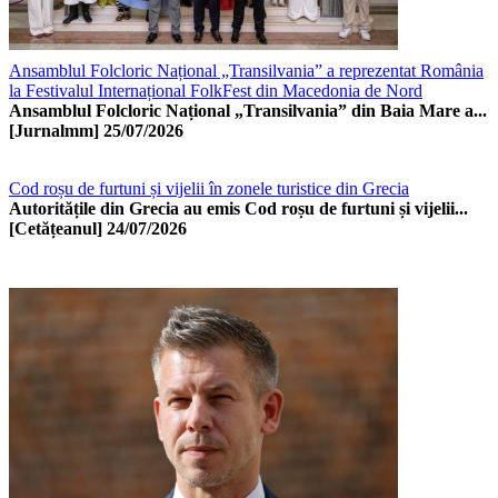
Ansamblul Folcloric Național „Transilvania” a reprezentat România
la Festivalul Internațional FolkFest din Macedonia de Nord
Ansamblul Folcloric Național „Transilvania” din Baia Mare a...
[Jurnalmm]
25/07/2026
Cod roșu de furtuni și vijelii în zonele turistice din Grecia
Autoritățile din Grecia au emis Cod roșu de furtuni și vijelii...
[Cetățeanul]
24/07/2026