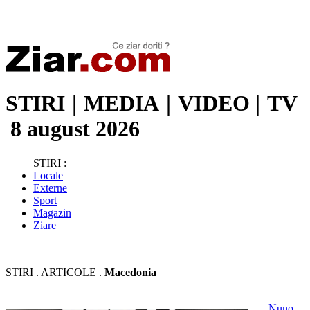
Stiri de ultima oră | Ultimele ştiri | Presa online | Stiri libere
STIRI
|
MEDIA
|
VIDEO
|
TV
8 august 2026
STIRI :
Locale
Externe
Sport
Magazin
Ziare
STIRI . ARTICOLE .
Macedonia
Nuno