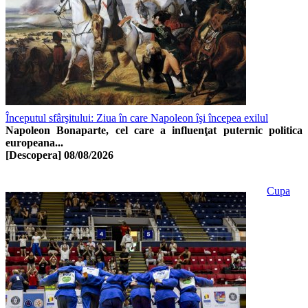
Începutul sfârşitului: Ziua în care Napoleon îşi începea exilul
Napoleon Bonaparte, cel care a influenţat puternic politica
europeana...
[Descopera]
08/08/2026
Cupa