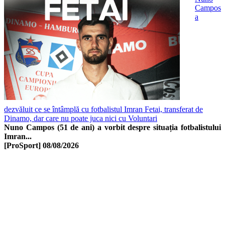
Campos
a
dezvăluit ce se întâmplă cu fotbalistul Imran Fetai, transferat de
Dinamo, dar care nu poate juca nici cu Voluntari
Nuno Campos (51 de ani) a vorbit despre situația fotbalistului
Imran...
[ProSport]
08/08/2026