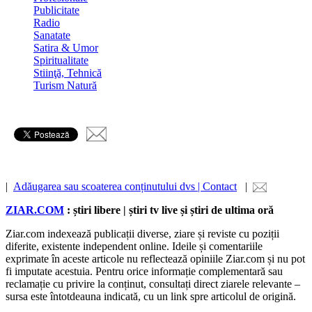
Publicitate
Radio
Sanatate
Satira & Umor
Spiritualitate
Stiinţă, Tehnică
Turism Natură
|
Adăugarea sau scoaterea conținutului dvs | Contact
|
ZIAR.COM
: știri libere | știri tv live și știri de ultima oră
Ziar.com indexează publicații diverse, ziare și reviste cu poziții
diferite, existente independent online. Ideile și comentariile
exprimate în aceste articole nu reflectează opiniile Ziar.com și nu pot
fi imputate acestuia. Pentru orice informație complementară sau
reclamație cu privire la conținut, consultați direct ziarele relevante –
sursa este întotdeauna indicată, cu un link spre articolul de origină.