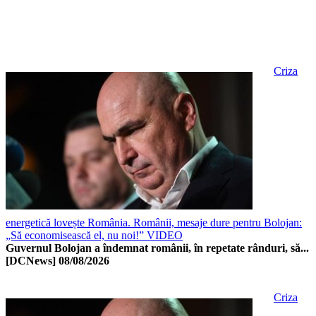
Criza
energetică lovește România. Românii, mesaje dure pentru Bolojan:
„Să economisească el, nu noi!” VIDEO
Guvernul Bolojan a îndemnat românii, în repetate rânduri, să...
[DCNews]
08/08/2026
Criza