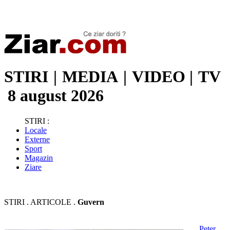
Stiri de ultima oră | Ultimele ştiri | Presa online | Stiri libere
STIRI
|
MEDIA
|
VIDEO
|
TV
8 august 2026
STIRI :
Locale
Externe
Sport
Magazin
Ziare
STIRI . ARTICOLE .
Guvern
Peter