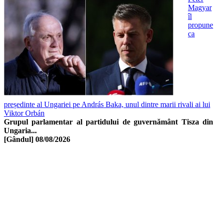
Magyar
îl
propune
ca
președinte al Ungariei pe András Baka, unul dintre marii rivali ai lui
Viktor Orbán
Grupul parlamentar al partidului de guvernământ Tisza din
Ungaria...
[Gândul]
08/08/2026