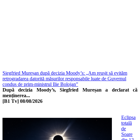
Siegfried Mureșan după decizia Moody’s: „Am reușit să evităm
retrogradarea datorită măsurilor responsabile luate de Guvernul
condus de prim-ministrul Ilie Bolojan”
După decizia Moody’s, Siegfried Mureșan a declarat că
menținerea...
[B1 Tv]
08/08/2026
Eclipsa
totală
de
Soare
din 12