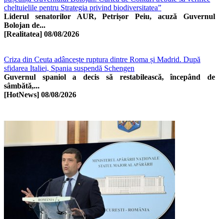
cheltuielile pentru Strategia privind biodiversitatea”
Liderul senatorilor AUR, Petrișor Peiu, acuză Guvernul
Bolojan de...
[Realitatea]
08/08/2026
Criza din Ceuta adâncește ruptura dintre Roma și Madrid. După
sfidarea Italiei, Spania suspendă Schengen
Guvernul spaniol a decis să restabilească, începând de
sâmbătă,...
[HotNews]
08/08/2026