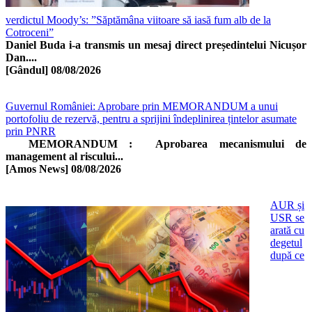
verdictul Moody’s: ”Săptămâna viitoare să iasă fum alb de la
Cotroceni”
Daniel Buda i-a transmis un mesaj direct președintelui Nicușor
Dan....
[Gândul]
08/08/2026
Guvernul României: Aprobare prin MEMORANDUM a unui
portofoliu de rezervă, pentru a sprijini îndeplinirea țintelor asumate
prin PNRR
MEMORANDUM : Aprobarea mecanismului de
management al riscului...
[Amos News]
08/08/2026
AUR și
USR se
arată cu
degetul
după ce