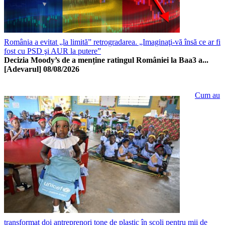
România a evitat „la limită” retrogradarea. „Imaginaţi-vă însă ce ar fi
fost cu PSD şi AUR la putere”
Decizia Moody’s de a menține ratingul României la Baa3 a...
[Adevarul]
08/08/2026
Cum au
transformat doi antreprenori tone de plastic în școli pentru mii de