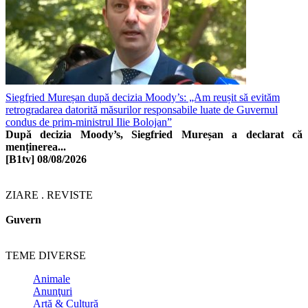
Siegfried Mureșan după decizia Moody’s: „Am reușit să evităm
retrogradarea datorită măsurilor responsabile luate de Guvernul
condus de prim-ministrul Ilie Bolojan”
După decizia Moody’s, Siegfried Mureșan a declarat că
menținerea...
[B1tv]
08/08/2026
ZIARE . REVISTE
Guvern
TEME DIVERSE
Animale
Anunţuri
Artă & Cultură