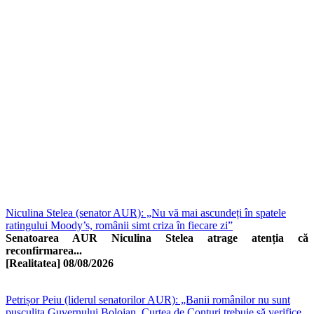
Niculina Stelea (senator AUR): „Nu vă mai ascundeți în spatele
ratingului Moody’s, românii simt criza în fiecare zi”
Senatoarea AUR Niculina Stelea atrage atenția că
reconfirmarea...
[Realitatea]
08/08/2026
Petrișor Peiu (liderul senatorilor AUR): „Banii românilor nu sunt
pușculița Guvernului Bolojan. Curtea de Conturi trebuie să verifice