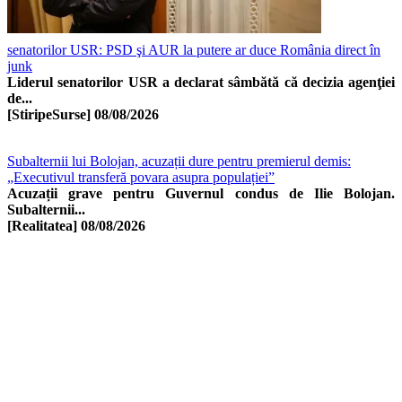
senatorilor USR: PSD şi AUR la putere ar duce România direct în
junk
Liderul senatorilor USR a declarat sâmbătă că decizia agenţiei
de...
[StiripeSurse]
08/08/2026
Subalternii lui Bolojan, acuzații dure pentru premierul demis:
„Executivul transferă povara asupra populației”
Acuzații grave pentru Guvernul condus de Ilie Bolojan.
Subalternii...
[Realitatea]
08/08/2026