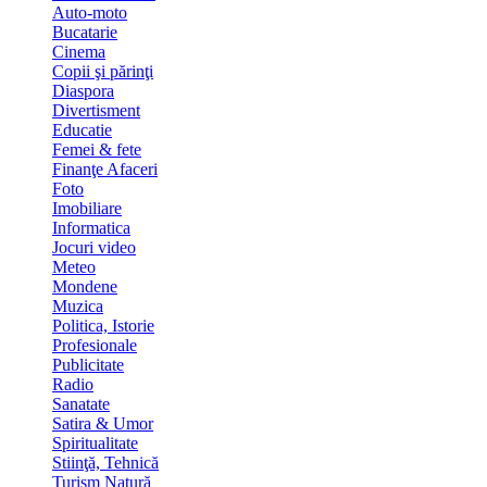
Auto-moto
Bucatarie
Cinema
Copii şi părinţi
Diaspora
Divertisment
Educatie
Femei & fete
Finanţe Afaceri
Foto
Imobiliare
Informatica
Jocuri video
Meteo
Mondene
Muzica
Politica, Istorie
Profesionale
Publicitate
Radio
Sanatate
Satira & Umor
Spiritualitate
Stiinţă, Tehnică
Turism Natură