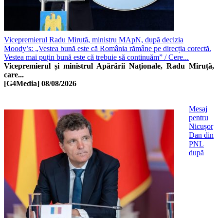
Vicepremierul Radu Miruță, ministru MApN, după decizia
Moody’s: „Vestea bună este că România rămâne pe direcția corectă.
Vestea mai puțin bună este că trebuie să continuăm” / Cere...
Vicepremierul și ministrul Apărării Naționale, Radu Miruță,
care...
[G4Media]
08/08/2026
Mesaj
pentru
Nicușor
Dan din
PNL
după