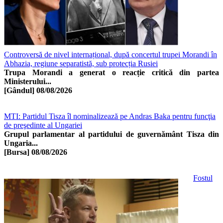
Controversă de nivel internațional, după concertul trupei Morandi în
Abhazia, regiune separatistă, sub protecția Rusiei
Trupa Morandi a generat o reacție critică din partea
Ministerului...
[Gândul]
08/08/2026
MTI: Partidul Tisza îl nominalizează pe Andras Baka pentru funcţia
de preşedinte al Ungariei
Grupul parlamentar al partidului de guvernământ Tisza din
Ungaria...
[Bursa]
08/08/2026
Fostul