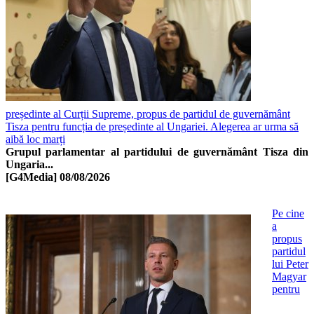
președinte al Curții Supreme, propus de partidul de guvernământ
Tisza pentru funcția de președinte al Ungariei. Alegerea ar urma să
aibă loc marți
Grupul parlamentar al partidului de guvernământ Tisza din
Ungaria...
[G4Media]
08/08/2026
Pe cine
a
propus
partidul
lui Peter
Magyar
pentru