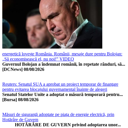
energetică lovește România. Românii, mesaje dure pentru Bolojan:
„Să economisească el, nu noi!” VIDEO
Guvernul Bolojan a îndemnat românii, în repetate rânduri, să...
[DCNews]
08/08/2026
Reuters: Senatul SUA a aprobat un proiect temporar de finanţare
pentru evitarea blocajului guvernamental înainte de alegeri
Senatul Statelor Unite a adoptat o măsură temporară pentru...
[Bursa]
08/08/2026
Măsuri de siguranţă adoptate pe piaţa de energie electrică, prin
Hotărâre de Guvern
HOTĂRÂRE DE GUVERN privind adoptarea unor...