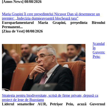
[Amos News]
08/08/2026
Maria Grapini îi cere președintelui Nicușor Dan să desemneze un
premier: „Indecizia dumneavoastră blochează țara”
Europarlamentarul Maria Grapini, președinta Biroului
Permanent...
[Ziua de Vest]
08/08/2026
Scandal
în
Guvern:
Peiu:
Strategia pentru biodiversitate, scrisă de firme private, depusă ca
proiect de lege de Buzoianu
Liderul senatorilor AUR, Petrișor Peiu, acuză Guvernul