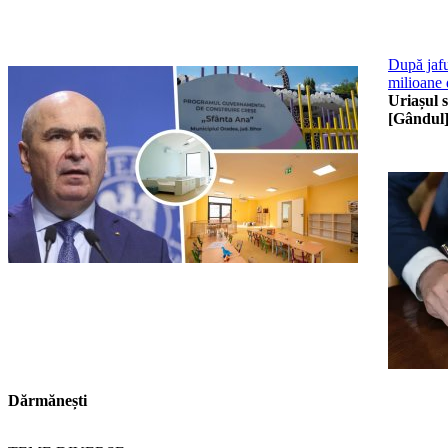
După jafu
milioane d
Uriașul 
[Gândul
Dărmănești