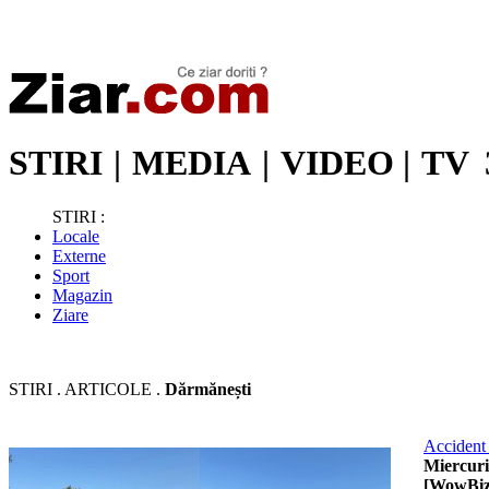
Stiri de ultima oră | Ultimele ştiri | Presa online | Stiri libere
STIRI
|
MEDIA
|
VIDEO
|
TV
STIRI :
Locale
Externe
Sport
Magazin
Ziare
STIRI . ARTICOLE .
Dărmănești
Accident 
Miercuri,
[WowBiz