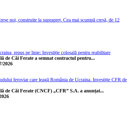
reșe noi, construite la suprapreț. Cea mai scumpă creșă, de 12
raina, repus pe linie: Investiție colosală pentru reabilitare
 de Căi Ferate a semnat contractul pentru...
7/2026
podului feroviar care leagă România de Ucraina. Investiție CFR de
ă de Căi Ferate (CNCF) „CFR” S.A. a anunțat...
/2026