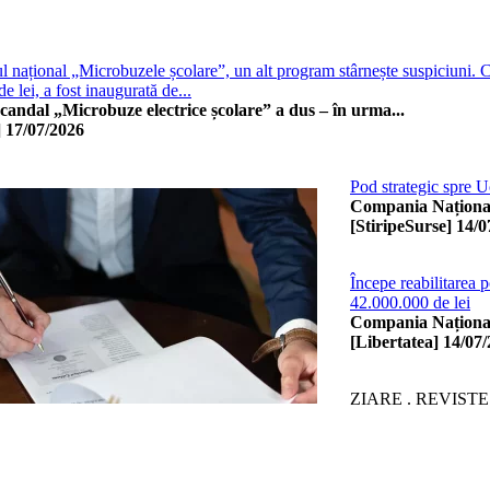
l național „Microbuzele școlare”, un alt program stârnește suspiciuni. C
e lei, a fost inaugurată de...
scandal „Microbuze electrice școlare” a dus – în urma...
]
17/07/2026
Pod strategic spre Uc
Compania Națională
[StiripeSurse]
14/0
Începe reabilitarea 
42.000.000 de lei
Compania Național
[Libertatea]
14/07
ZIARE . REVISTE