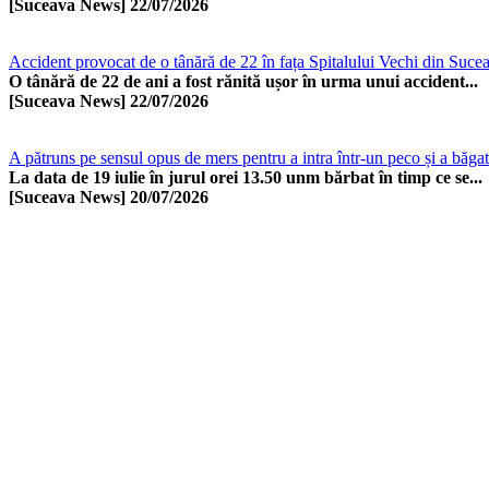
[Suceava News]
22/07/2026
Accident provocat de o tânără de 22 în fața Spitalului Vechi din Suce
O tânără de 22 de ani a fost rănită ușor în urma unui accident...
[Suceava News]
22/07/2026
A pătruns pe sensul opus de mers pentru a intra într-un peco și a băgat î
La data de 19 iulie în jurul orei 13.50 unm bărbat în timp ce se...
[Suceava News]
20/07/2026