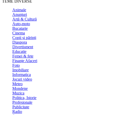
TEME DIVERSE
Animale
Anunţuri
Artă & Cultură
Auto-moto
Bucatarie
Cinema
Copii şi părinţi
Diaspora
Divertisment
Educatie
Femei & fete
Finanţe Afaceri
Foto
Imobiliare
Informatica
Jocuri video
Meteo
Mondene
Muzica
Politica, Istorie
Profesionale
Publicitate
Radio