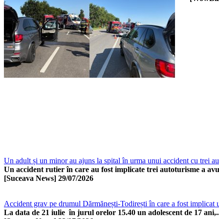
Un adult și un minor au ajuns la spital în urma unui accident cu trei
Un accident rutier în care au fost implicate trei autoturisme a avut
[Suceava News]
29/07/2026
Accident grav pe drumul Dărmănești-Todirești în care a fost implicat u
La data de 21 iulie în jurul orelor 15.40 un adolescent de 17 ani,..