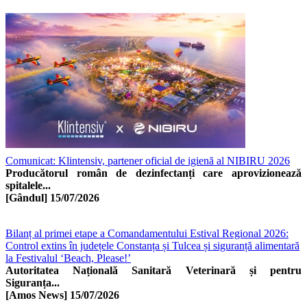
Comunicat: Klintensiv, partener oficial de igienă al NIBIRU 2026
Producătorul român de dezinfectanți care aprovizionează
spitalele...
[Gândul]
15/07/2026
Bilanț al primei etape a Comandamentului Estival Regional 2026:
Control extins în județele Constanța și Tulcea și siguranță alimentară
la Festivalul ‘Beach, Please!’
Autoritatea Națională Sanitară Veterinară și pentru
Siguranța...
[Amos News]
15/07/2026