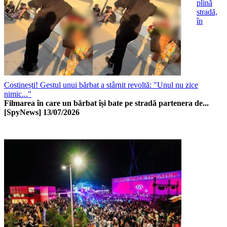
plină
stradă,
în
Costinești! Gestul unui bărbat a stârnit revoltă: "Unul nu zice
nimic..."
Filmarea în care un bărbat își bate pe stradă partenera de...
[SpyNews]
13/07/2026