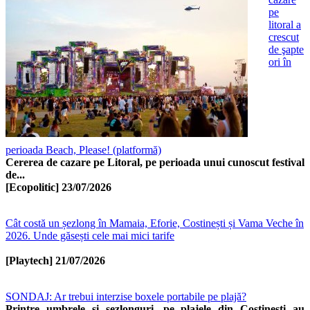
pe
litoral a
crescut
de şapte
ori în
perioada Beach, Please! (platformă)
Cererea de cazare pe Litoral, pe perioada unui cunoscut festival
de...
[Ecopolitic]
23/07/2026
Cât costă un șezlong în Mamaia, Eforie, Costinești și Vama Veche în
2026. Unde găsești cele mai mici tarife
[Playtech]
21/07/2026
SONDAJ: Ar trebui interzise boxele portabile pe plajă?
Printre umbrele şi şezlonguri, pe plajele din Costineşti au