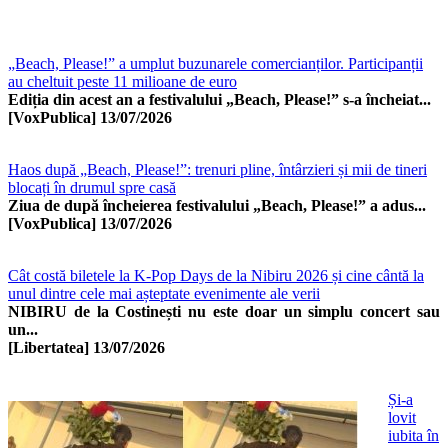
„Beach, Please!” a umplut buzunarele comercianților. Participanții
au cheltuit peste 11 milioane de euro
Ediția din acest an a festivalului „Beach, Please!” s-a încheiat...
[VoxPublica]
13/07/2026
Haos după „Beach, Please!”: trenuri pline, întârzieri și mii de tineri
blocați în drumul spre casă
Ziua de după încheierea festivalului „Beach, Please!” a adus...
[VoxPublica]
13/07/2026
Cât costă biletele la K-Pop Days de la Nibiru 2026 și cine cântă la
unul dintre cele mai așteptate evenimente ale verii
NIBIRU de la Costinești nu este doar un simplu concert sau
un...
[Libertatea]
13/07/2026
Și-a
lovit
iubita în