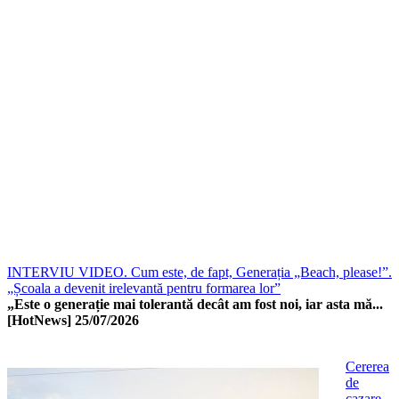
INTERVIU VIDEO. Cum este, de fapt, Generația „Beach, please!”.
„Școala a devenit irelevantă pentru formarea lor”
„Este o generație mai tolerantă decât am fost noi, iar asta mă...
[HotNews]
25/07/2026
Cererea
de
cazare