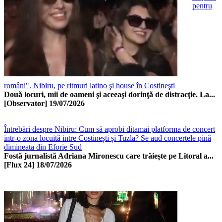
pentru
români". Nibiru, pe ritmuri latino şi house în Costineşti
Două locuri, mii de oameni şi aceeaşi dorinţă de distracţie. La...
[Observator]
19/07/2026
Întrebări despre Nibiru: Cum să aprobi ditamai platforma de concert
intr-o zona locuită intre Costinești și Tuzla? Se aud concertele pină
dimineata din Eforie Sud
Fostă jurnalistă Adriana Mironescu care trăiește pe Litoral a...
[Flux 24]
18/07/2026