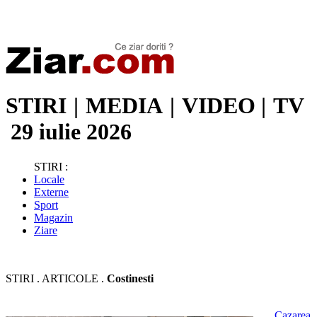
Stiri de ultima oră | Ultimele ştiri | Presa online | Stiri libere
STIRI
|
MEDIA
|
VIDEO
|
TV
29 iulie 2026
STIRI :
Locale
Externe
Sport
Magazin
Ziare
STIRI . ARTICOLE .
Costinesti
Cazarea