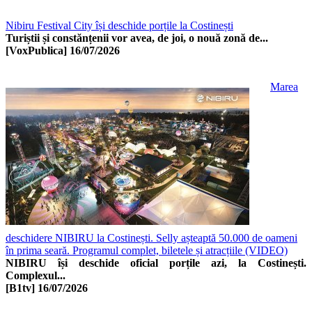
Nibiru Festival City își deschide porțile la Costinești
Turiștii și constănțenii vor avea, de joi, o nouă zonă de...
[VoxPublica]
16/07/2026
Marea
deschidere NIBIRU la Costinești. Selly așteaptă 50.000 de oameni
în prima seară. Programul complet, biletele și atracțiile (VIDEO)
NIBIRU își deschide oficial porțile azi, la Costinești.
Complexul...
[B1tv]
16/07/2026