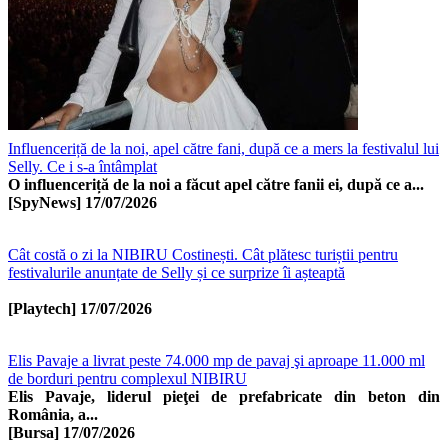
Influenceriță de la noi, apel către fani, după ce a mers la festivalul lui
Selly. Ce i s-a întâmplat
O influenceriță de la noi a făcut apel către fanii ei, după ce a...
[SpyNews]
17/07/2026
Cât costă o zi la NIBIRU Costinești. Cât plătesc turiștii pentru
festivalurile anunțate de Selly și ce surprize îi așteaptă
[Playtech]
17/07/2026
Elis Pavaje a livrat peste 74.000 mp de pavaj şi aproape 11.000 ml
de borduri pentru complexul NIBIRU
Elis Pavaje, liderul pieţei de prefabricate din beton din
România, a...
[Bursa]
17/07/2026