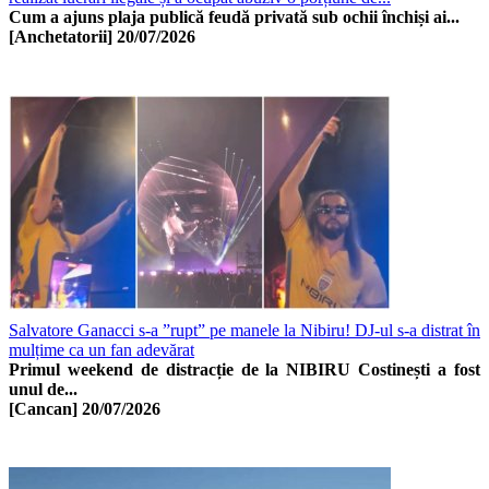
Cum a ajuns plaja publică feudă privată sub ochii închiși ai...
[Anchetatorii]
20/07/2026
Salvatore Ganacci s-a ”rupt” pe manele la Nibiru! DJ-ul s-a distrat în
mulțime ca un fan adevărat
Primul weekend de distracție de la NIBIRU Costinești a fost
unul de...
[Cancan]
20/07/2026