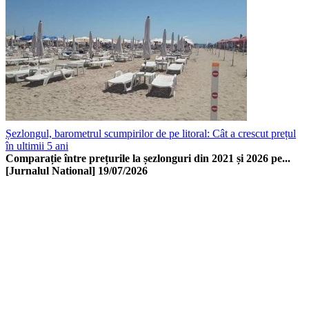
Șezlongul, barometrul scumpirilor de pe litoral: Cât a crescut prețul
în ultimii 5 ani
Comparație între prețurile la șezlonguri din 2021 și 2026 pe...
[Jurnalul National]
19/07/2026