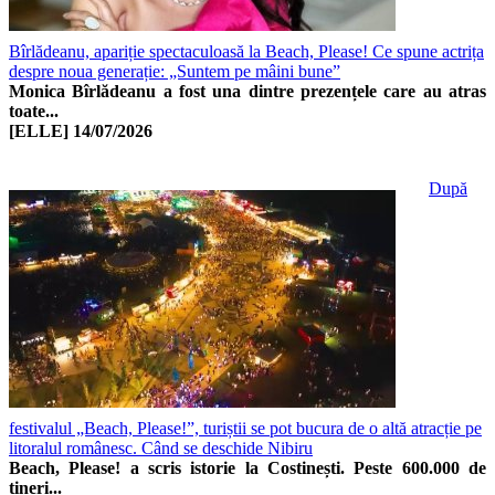
Bîrlădeanu, apariție spectaculoasă la Beach, Please! Ce spune actrița
despre noua generație: „Suntem pe mâini bune”
Monica Bîrlădeanu a fost una dintre prezențele care au atras
toate...
[ELLE]
14/07/2026
După
festivalul „Beach, Please!”, turiștii se pot bucura de o altă atracție pe
litoralul românesc. Când se deschide Nibiru
Beach, Please! a scris istorie la Costinești. Peste 600.000 de
tineri...