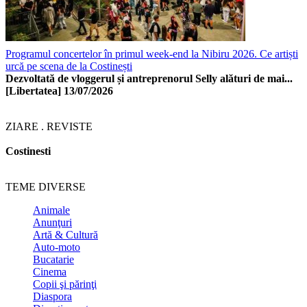
Programul concertelor în primul week-end la Nibiru 2026. Ce artiști
urcă pe scena de la Costinești
Dezvoltată de vloggerul și antreprenorul Selly alături de mai...
[Libertatea]
13/07/2026
ZIARE . REVISTE
Costinesti
TEME DIVERSE
Animale
Anunţuri
Artă & Cultură
Auto-moto
Bucatarie
Cinema
Copii şi părinţi
Diaspora