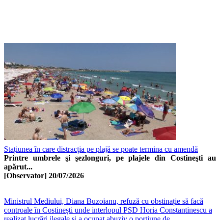
Stațiunea în care distracția pe plajă se poate termina cu amendă
Printre umbrele şi şezlonguri, pe plajele din Costineşti au
apărut...
[Observator]
20/07/2026
Ministrul Mediului, Diana Buzoianu, refuză cu obstinație să facă
controale în Costinești unde interlopul PSD Horia Constantinescu a
realizat lucrări ilegale și a ocupat abuziv o porțiune de...