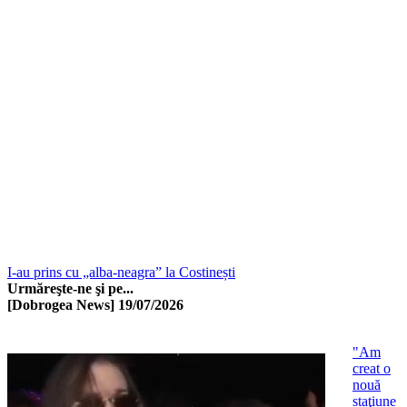
I-au prins cu „alba-neagra” la Costinești
Urmăreşte-ne şi pe...
[Dobrogea News]
19/07/2026
"Am
creat o
nouă
staţiune