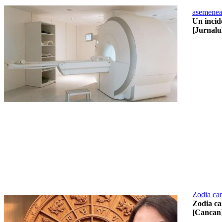
asemenea
Un incide
[Jurnalu
Zodia car
Zodia ca
[Cancan