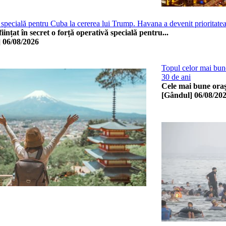
 specială pentru Cuba la cererea lui Trump. Havana a devenit prioritatea 
iințat în secret o forță operativă specială pentru...
]
06/08/2026
Topul celor mai bune
30 de ani
Cele mai bune orașe
[Gândul]
06/08/20