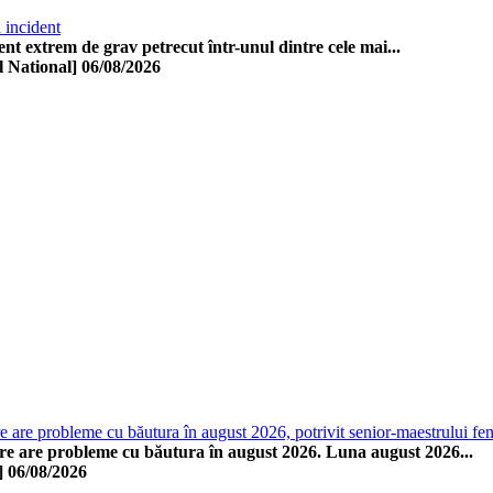
 incident
nt extrem de grav petrecut într-unul dintre cele mai...
l National]
06/08/2026
e are probleme cu băutura în august 2026, potrivit senior-maestrului fe
re are probleme cu băutura în august 2026. Luna august 2026...
]
06/08/2026