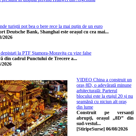
de turiștii pot bea o bere rece la mai puțin de un euro
t Deutsche Bank, Shanghai este orașul cu cea mai...
8/2026
i depistați la PTF Stamora-Moravița cu vize false
eră din cadrul Punctului de Trecere a...
8/2026
VIDEO China a construit un
oraș 8D, o adevărată minune
arhitecturală: Parterul
blocului este la etajul 20 și nu
seamănă cu niciun alt oraș
din lume
Construit pe versanți
abrupți, orașul „8D” din
sud-vestul...
[StiripeSurse]
06/08/2026