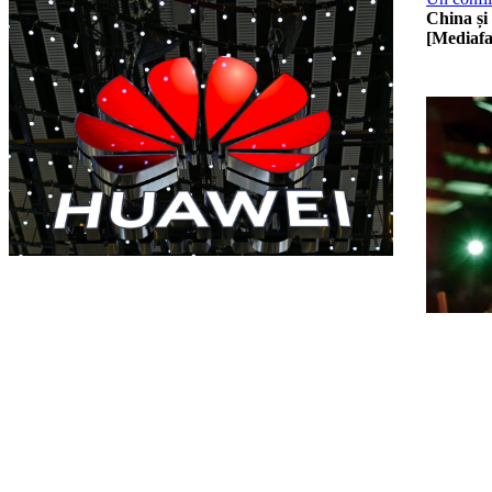
China și 
[Mediafa