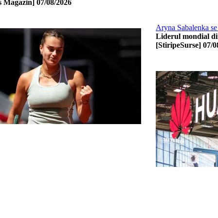
s Magazin]
07/08/2026
Aryna Sabalenka se c
Liderul mondial din
[StiripeSurse]
07/0