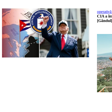
operativă
CIA a înf
[Gândul