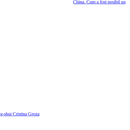
China. Cum a fost posibil un
ng-shui Cristina Groza