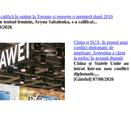
alifică în optimi la Toronto și reușește o premieră după 2016
 tenisul feminin, Aryna Sabalenka, s-a calificat...
8/2026
China și SUA, în pragul unui
conflict diplomatic de
amploare. Argentina a căzut
la mijloc în această dispută
China și Statele Unite au
intrat într-un nou conflict
diplomatic,...
[Gândul]
07/08/2026