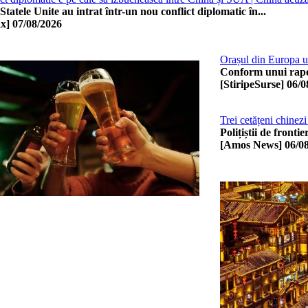
Statele Unite au intrat într-un nou conflict diplomatic în...
x]
07/08/2026
Orașul din Europa un
Conform unui rapor
[StiripeSurse]
06/0
Trei cetățeni chinez
Polițiștii de fronti
[Amos News]
06/0