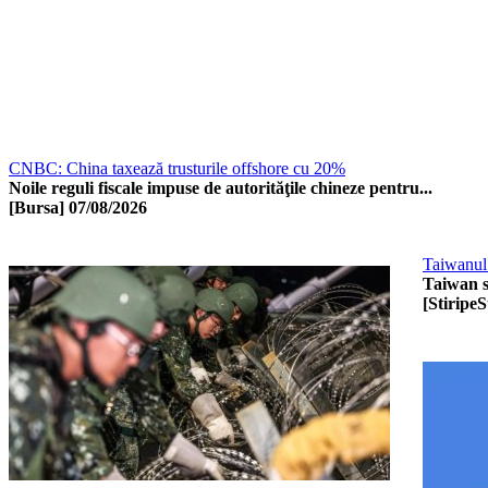
CNBC: China taxează trusturile offshore cu 20%
Noile reguli fiscale impuse de autorităţile chineze pentru...
[Bursa]
07/08/2026
Taiwanul 
Taiwan se
[StiripeS