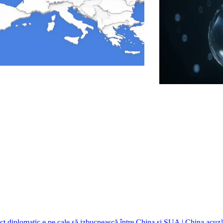
ct diplomatic e pe cale să izbucnească între China și SUA | China acuz