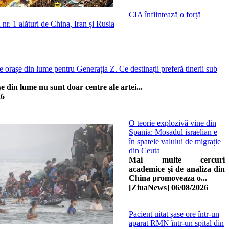
CIA înființează o forță
nr. 1 alături de China, Iran și Rusia
 orașe din lume pentru Generația Z. Ce destinații preferă tinerii sub
 din lume nu sunt doar centre ale artei...
26
O teorie explozivă vine din
Spania: Mosadul israelian e
în spatele valului de migrație
din Ceuta
Mai multe cercuri
academice și de analiza din
China promoveaza o...
[ZiuaNews]
06/08/2026
Pacient uitat șase ore într-un
aparat RMN într-un spital din