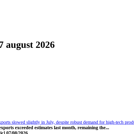
7 august 2026
ports slowed slightly in July, despite robust demand for high-tech prod
exports exceeded estimates last month, remaining the...
ic]
07/08/2026