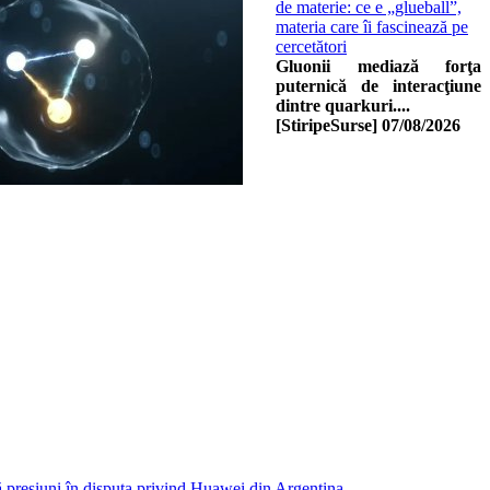
de materie: ce e „glueball”,
materia care îi fascinează pe
cercetători
Gluonii mediază forţa
puternică de interacţiune
dintre quarkuri....
[StiripeSurse]
07/08/2026
ă presiuni în disputa privind Huawei din Argentina