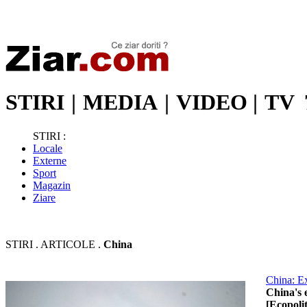
Stiri de ultima oră | Ultimele ştiri | Presa online | Stiri libere
STIRI
|
MEDIA
|
VIDEO
|
TV
STIRI :
Locale
Externe
Sport
Magazin
Ziare
STIRI . ARTICOLE .
China
China: Ex
China's 
[Ecopolit