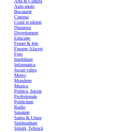
Artă & Cultură
Auto-moto
Bucatarie
Cinema
Copii şi părinţi
Diaspora
Divertisment
Educatie
Femei & fete
Finanţe Afaceri
Foto
Imobiliare
Informatica
Jocuri video
Meteo
Mondene
Muzica
Politica, Istorie
Profesionale
Publicitate
Radio
Sanatate
Satira & Umor
Spiritualitate
Stiinţă, Tehnică