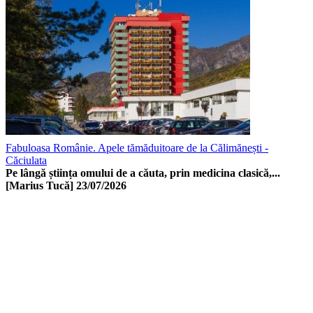
Fabuloasa Românie. Apele tămăduitoare de la Călimănești -
Căciulata
Pe lângă știința omului de a căuta, prin medicina clasică,...
[Marius Tucă]
23/07/2026