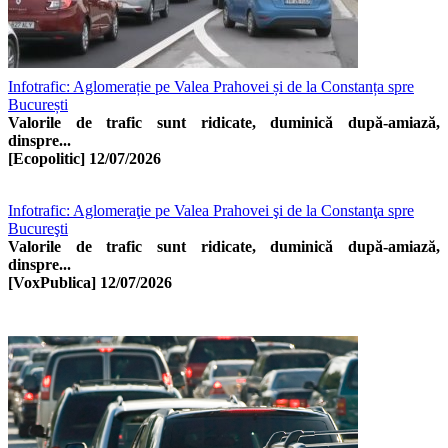
Infotrafic: Aglomerație pe Valea Prahovei și de la Constanța spre
București
Valorile de trafic sunt ridicate, duminică după-amiază,
dinspre...
[Ecopolitic]
12/07/2026
Infotrafic: Aglomeraţie pe Valea Prahovei şi de la Constanţa spre
Bucureşti
Valorile de trafic sunt ridicate, duminică după-amiază,
dinspre...
[VoxPublica]
12/07/2026