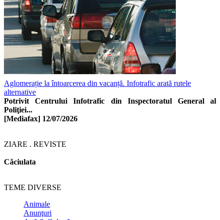
Aglomerație la întoarcerea din vacanță. Infotrafic arată rutele
alternative
Potrivit Centrului Infotrafic din Inspectoratul General al
Poliţiei...
[Mediafax]
12/07/2026
ZIARE . REVISTE
Căciulata
TEME DIVERSE
Animale
Anunţuri