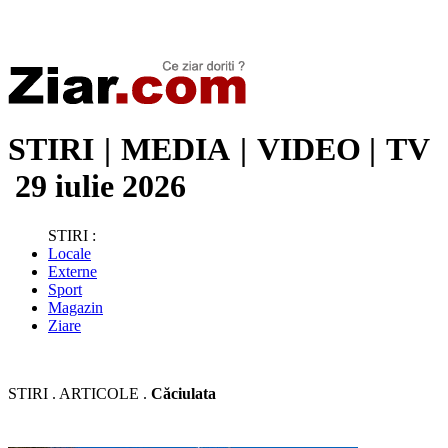
Stiri de ultima oră | Ultimele ştiri | Presa online | Stiri libere
STIRI
|
MEDIA
|
VIDEO
|
TV
29 iulie 2026
STIRI :
Locale
Externe
Sport
Magazin
Ziare
STIRI . ARTICOLE .
Căciulata