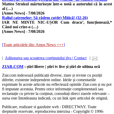
Matteo Strukul mărturisește într-o notă a autorului că în acest
al (…)
[Amos News]
-
7/08/2026
Raliul catrenelor: Să râdem cu(de) Mitică! (32-26)
IAR NE MINTE NIC-UȘOR Cum dracu’, funcționează,*
Când noi crize-o (…)
[Amos News]
-
7/08/2026
[
Toate articolele din: Amos News +++
]
|
Adăugarea sau scoaterea conținutului dvs | Contact
|
ZIAR.COM
: știri libere | știri tv live și știri de ultima oră
Ziar.com indexează publicații diverse, ziare și reviste cu poziții
diferite, existente independent online. Ideile și comentariile
exprimate în aceste articole nu reflectează opiniile Ziar.com și nu pot
fi imputate acestuia. Pentru orice informație complementară sau
reclamație cu privire la conținut, consultați direct ziarele relevante –
sursa este întotdeauna indicată, cu un link spre articolul de origină.
Publicare, realizare si gazduire web : DIRECTWAY. Toate
drepturile rezervate, reproducerea interzisa - Copyright © 1996-