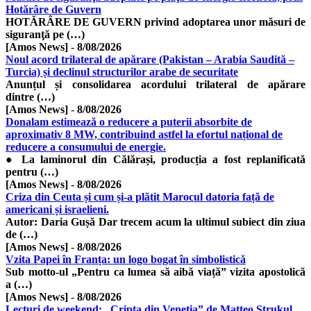
Hotărâre de Guvern
HOTĂRÂRE DE GUVERN privind adoptarea unor măsuri de
siguranţă pe (…)
[Amos News]
-
8/08/2026
Noul acord trilateral de apărare (Pakistan – Arabia Saudită –
Turcia) și declinul structurilor arabe de securitate
​Anunțul și consolidarea acordului trilateral de apărare
dintre (…)
[Amos News]
-
8/08/2026
Donalam estimează o reducere a puterii absorbite de
aproximativ 8 MW, contribuind astfel la efortul național de
reducere a consumului de energie.
● La laminorul din Călărași, producția a fost replanificată
pentru (…)
[Amos News]
-
8/08/2026
Criza din Ceuta și cum și-a plătit Marocul datoria față de
americani și israelieni.
Autor: Daria Gușă Dar trecem acum la ultimul subiect din ziua
de (…)
[Amos News]
-
8/08/2026
Vzita Papei în Franța: un logo bogat în simbolistică
Sub motto-ul „Pentru ca lumea să aibă viață” vizita apostolică
a (…)
[Amos News]
-
8/08/2026
Lecturi de weekend: „Cripta din Veneția” de Matteo Strukul