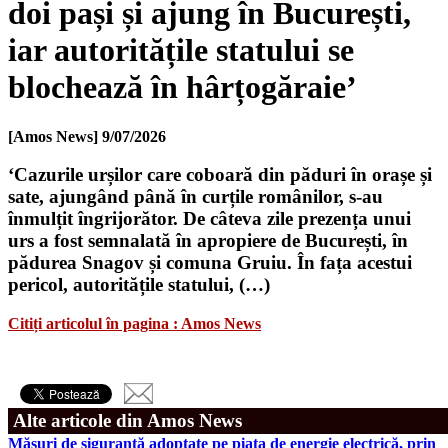
doi pași și ajung în București,
iar autoritățile statului se
blochează în hârțogăraie’
[Amos News]
9/07/2026
‘Cazurile urșilor care coboară din păduri în orașe și
sate, ajungând până în curțile românilor, s-au
înmulțit îngrijorător. De câteva zile prezența unui
urs a fost semnalată în apropiere de București, în
pădurea Snagov și comuna Gruiu. În fața acestui
pericol, autoritățile statului, (…)
Citiți articolul în pagina : Amos News
Alte articole din Amos News
Măsuri de siguranţă adoptate pe piaţa de energie electrică, prin