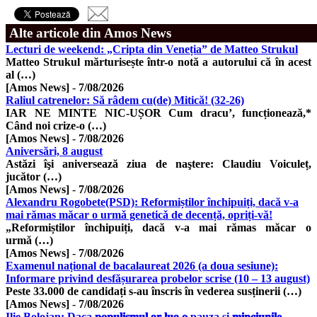
Alte articole din Amos News
Lecturi de weekend: „Cripta din Veneția” de Matteo Strukul
Matteo Strukul mărturisește într-o notă a autorului că în acest
al (…)
[Amos News]
-
7/08/2026
Raliul catrenelor: Să râdem cu(de) Mitică! (32-26)
IAR NE MINTE NIC-UȘOR Cum dracu’, funcționează,*
Când noi crize-o (…)
[Amos News]
-
7/08/2026
Aniversări, 8 august
Astăzi îşi aniversează ziua de naştere: Claudiu Voiculeț,
jucător (…)
[Amos News]
-
7/08/2026
Alexandru Rogobete(PSD): Reformiștilor închipuiți, dacă v-a
mai rămas măcar o urmǎ geneticǎ de decență, opriți-vă!
„Reformiștilor închipuiți, dacă v-a mai rămas măcar o
urmǎ (…)
[Amos News]
-
7/08/2026
Examenul național de bacalaureat 2026 (a doua sesiune):
Informare privind desfășurarea probelor scrise (10 – 13 august)
Peste 33.000 de candidați s-au înscris în vederea susținerii (…)
[Amos News]
-
7/08/2026
Ilie Bolojan: Daca 𝐩𝐨𝐩𝐮𝐥𝐢𝐬𝐦𝐮𝐥 𝐚𝐫 𝐥𝐮𝐚 𝐨 pauza si 𝐦𝐢𝐧𝐜𝐢𝐮𝐧𝐢𝐥𝐞