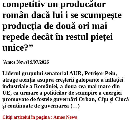
competitiv un producător
român dacă lui i se scumpește
producția de două ori mai
repede decât în restul pieței
unice?”
[Amos News]
9/07/2026
Liderul grupului senatorial AUR, Petrișor Peiu,
atrage atenția asupra creșterii galopante a inflației
industriale a României, a doua cea mai mare din
UE, ca urmare a politicilor de scumpire a energiei
promovate de fostele guvernări Orban, Cîțu și Ciucă
și continuate de guvernarea (…)
Citiți articolul în pagina : Amos News