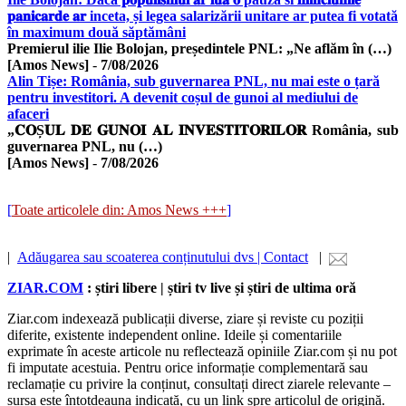
𝐩𝐚𝐧𝐢𝐜𝐚𝐫𝐝𝐞 𝐚𝐫 inceta, și legea salarizării unitare ar putea fi votată
în maximum două săptămâni
Premierul ilie Ilie Bolojan, președintele PNL: „Ne aflăm în (…)
[Amos News]
-
7/08/2026
Alin Tișe: România, sub guvernarea PNL, nu mai este o țară
pentru investitori. A devenit coșul de gunoi al mediului de
afaceri
„𝐂𝐎Ș𝐔𝐋 𝐃𝐄 𝐆𝐔𝐍𝐎𝐈 𝐀𝐋 𝐈𝐍𝐕𝐄𝐒𝐓𝐈𝐓𝐎𝐑𝐈𝐋𝐎𝐑 România, sub
guvernarea PNL, nu (…)
[Amos News]
-
7/08/2026
[
Toate articolele din: Amos News +++
]
|
Adăugarea sau scoaterea conținutului dvs | Contact
|
ZIAR.COM
: știri libere | știri tv live și știri de ultima oră
Ziar.com indexează publicații diverse, ziare și reviste cu poziții
diferite, existente independent online. Ideile și comentariile
exprimate în aceste articole nu reflectează opiniile Ziar.com și nu pot
fi imputate acestuia. Pentru orice informație complementară sau
reclamație cu privire la conținut, consultați direct ziarele relevante –
sursa este întotdeauna indicată, cu un link spre articolul de origină.