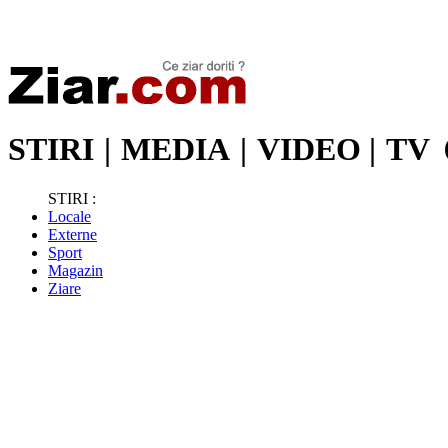
Stiri de ultima oră | Ultimele ştiri | Presa online | Stiri libere
STIRI
|
MEDIA
|
VIDEO
|
TV
STIRI :
Locale
Externe
Sport
Magazin
Ziare