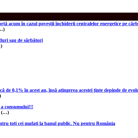
rtă acum în cazul poveștii închiderii centralelor energetice pe căr
(…)
uri sau de sărbători
…)
e 0,1% în acest an, însă atingerea acestei ținte depinde de evoluț
)
 a consumului!!!
i (…)
ntru toți cei mufați la banul public. Nu pentru România