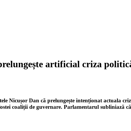
elungește artificial criza politi
le Nicușor Dan că prelungește intenționat actuala criz
a fostei coaliții de guvernare. Parlamentarul subliniază