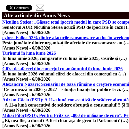
Alte articole din Amos News
Niculina Stelea: „Găsesc total ipocrit modul în care PSD se compo
Senatorul AUR Niculina Stelea acuză PSD de ipocrizie în cazul 
[Amos News]
-
6/08/2026
cyber_Folks: 52% dintre atacurile ransomware au loc în weekend
Peste jumătate dintre organizațiile afectate de ransomware au (
[Amos News]
-
6/08/2026
Turismul în luna iunie 2026
În luna iunie 2026, comparativ cu luna iunie 2025, sosirile și (…)
[Amos News]
-
6/08/2026
Cifra de afaceri din comerţul cu amănuntul în luna iunie 2026
În luna iunie 2026 volumul cifrei de afaceri din comerţul cu (…)
[Amos News]
-
6/08/2026
Alexandru Nazare: Scenariul de bază rămâne o creștere economică d
‘Ce urmează în 2026 și 2027 – situația finanțelor publice la zi. (…
[Amos News]
-
6/08/2026
Adrian Câciu (PSD): A 11-a lună consecutivă de scădere abruptă
„A 11-a lună consecutivă de scădere abruptă a consumului!!! Și î
[Amos News]
-
6/08/2026
Mihai Fifor(PSD): Pentru Fritz zis „800 de milioane de euro”. Pe
„Ei, nea Ilie, a durut? A fost chiar așa de greu la Parlament? (…)
[Amos News]
-
6/08/2026