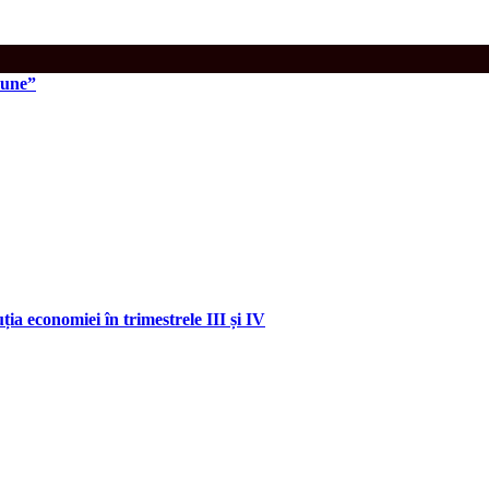
bune”
ia economiei în trimestrele III și IV