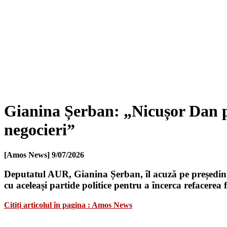
Gianina Șerban: „Nicușor Dan pr
negocieri”
[Amos News]
9/07/2026
Deputatul AUR, Gianina Șerban, îl acuză pe președinte
cu aceleași partide politice pentru a încerca refacere
Citiți articolul în pagina : Amos News