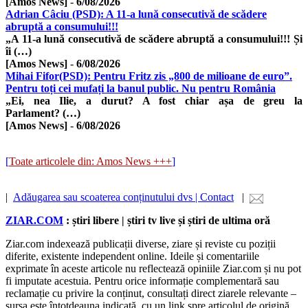
[Amos News]
-
6/08/2026
Adrian Câciu (PSD): A 11-a lună consecutivă de scădere
abruptă a consumului!!!
„A 11-a lună consecutivă de scădere abruptă a consumului!!! Și
îi (…)
[Amos News]
-
6/08/2026
Mihai Fifor(PSD): Pentru Fritz zis „800 de milioane de euro”.
Pentru toți cei mufați la banul public. Nu pentru România
„Ei, nea Ilie, a durut? A fost chiar așa de greu la
Parlament? (…)
[Amos News]
-
6/08/2026
[
Toate articolele din: Amos News +++
]
|
Adăugarea sau scoaterea conținutului dvs | Contact
|
ZIAR.COM
: știri libere | știri tv live și știri de ultima oră
Ziar.com indexează publicații diverse, ziare și reviste cu poziții
diferite, existente independent online. Ideile și comentariile
exprimate în aceste articole nu reflectează opiniile Ziar.com și nu pot
fi imputate acestuia. Pentru orice informație complementară sau
reclamație cu privire la conținut, consultați direct ziarele relevante –
sursa este întotdeauna indicată, cu un link spre articolul de origină.