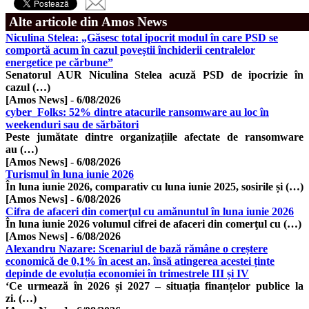
Alte articole din Amos News
Niculina Stelea: „Găsesc total ipocrit modul în care PSD se
comportă acum în cazul poveștii închiderii centralelor
energetice pe cărbune”
Senatorul AUR Niculina Stelea acuză PSD de ipocrizie în
cazul (…)
[Amos News]
-
6/08/2026
cyber_Folks: 52% dintre atacurile ransomware au loc în
weekenduri sau de sărbători
Peste jumătate dintre organizațiile afectate de ransomware
au (…)
[Amos News]
-
6/08/2026
Turismul în luna iunie 2026
În luna iunie 2026, comparativ cu luna iunie 2025, sosirile și (…)
[Amos News]
-
6/08/2026
Cifra de afaceri din comerţul cu amănuntul în luna iunie 2026
În luna iunie 2026 volumul cifrei de afaceri din comerţul cu (…)
[Amos News]
-
6/08/2026
Alexandru Nazare: Scenariul de bază rămâne o creștere
economică de 0,1% în acest an, însă atingerea acestei ținte
depinde de evoluția economiei în trimestrele III și IV
‘Ce urmează în 2026 și 2027 – situația finanțelor publice la
zi. (…)