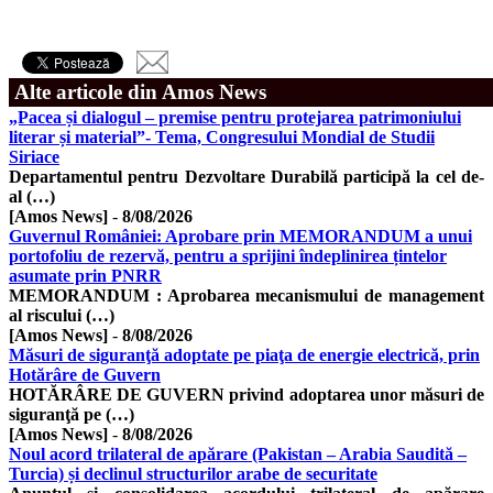
Alte articole din Amos News
„Pacea și dialogul – premise pentru protejarea patrimoniului
literar și material”- Tema, Congresului Mondial de Studii
Siriace
Departamentul pentru Dezvoltare Durabilă participă la cel de-
al (…)
[Amos News]
-
8/08/2026
Guvernul României: Aprobare prin MEMORANDUM a unui
portofoliu de rezervă, pentru a sprijini îndeplinirea țintelor
asumate prin PNRR
MEMORANDUM : Aprobarea mecanismului de management
al riscului (…)
[Amos News]
-
8/08/2026
Măsuri de siguranţă adoptate pe piaţa de energie electrică, prin
Hotărâre de Guvern
HOTĂRÂRE DE GUVERN privind adoptarea unor măsuri de
siguranţă pe (…)
[Amos News]
-
8/08/2026
Noul acord trilateral de apărare (Pakistan – Arabia Saudită –
Turcia) și declinul structurilor arabe de securitate