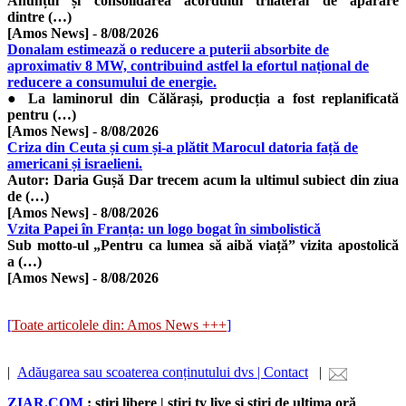
​Anunțul și consolidarea acordului trilateral de apărare
dintre (…)
[Amos News]
-
8/08/2026
Donalam estimează o reducere a puterii absorbite de
aproximativ 8 MW, contribuind astfel la efortul național de
reducere a consumului de energie.
● La laminorul din Călărași, producția a fost replanificată
pentru (…)
[Amos News]
-
8/08/2026
Criza din Ceuta și cum și-a plătit Marocul datoria față de
americani și israelieni.
Autor: Daria Gușă Dar trecem acum la ultimul subiect din ziua
de (…)
[Amos News]
-
8/08/2026
Vzita Papei în Franța: un logo bogat în simbolistică
Sub motto-ul „Pentru ca lumea să aibă viață” vizita apostolică
a (…)
[Amos News]
-
8/08/2026
[
Toate articolele din: Amos News +++
]
|
Adăugarea sau scoaterea conținutului dvs | Contact
|
ZIAR.COM
: știri libere | știri tv live și știri de ultima oră