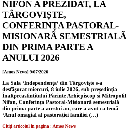
NIFON A PREZIDAT, LA
TÂRGOVIȘTE,
CONFERINȚA PASTORAL-
MISIONARÃ SEMESTRIALÃ
DIN PRIMA PARTE A
ANULUI 2026
[Amos News]
9/07/2026
La Sala ‘Independența’ din Târgoviște s-a
desfășurat miercuri, 8 iulie 2026, sub președinția
Înaltpreasfințitului Părinte Arhiepiscop și Mitropolit
Nifon, Conferința Pastoral-Misionară semestrială
din prima parte a acestui an, care a avut ca temă
‘Anul omagial al pastorației familiei (…)
Citiți articolul în pagina : Amos News