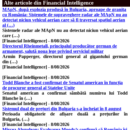
Alte articole din Financial Intelligence
MApN, după explozia produsă în Bulgaria, aproape de granița
cu România: Sistemele de supraveghere radar ale MApN nu au
detectat niciun vehicul aerian care să fi traversat spațiul aerian
al (…)
Sistemele radar ale MApN nu au detectat niciun vehicul aerian
care (…)
[Financial Intelligence]
-
8/08/2026
Directorul Rheinmetall, principalul producător german de
armament, salută noua lege privind serviciul militar
Armin Papperger, directorul general al gigantului german
din (…)
[Financial Intelligence]
-
8/08/2026
[Financial Intelligence]
-
8/08/2026
Todd Blanche a fost confirmat de Senatul american în funcția
de procuror general al Statelor Unite
Senatul american a confirmat sâmbătă numirea lui Todd
Blanche în (…)
[Financial Intelligence]
-
8/08/2026
Sistemul dual de prețuri din Bulgaria s-a încheiat în 8 august
Perioada obligatorie de afișare duală a prețurilor în
Bulgaria, (…)
[Financial Intelligence]
-
8/08/2026
Mircea Abrudean: Evaluarea Moody’s confirmă că România îşi