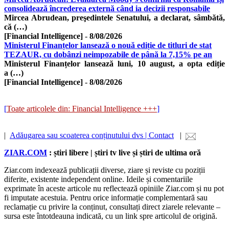
consolidează încrederea externă când ia decizii responsabile
Mircea Abrudean, preşedintele Senatului, a declarat, sâmbătă,
că (…)
[Financial Intelligence]
-
8/08/2026
Ministerul Finanțelor lansează o nouă ediție de titluri de stat
TEZAUR, cu dobânzi neimpozabile de până la 7,15% pe an
Ministerul Finanțelor lansează luni, 10 august, a opta ediție
a (…)
[Financial Intelligence]
-
8/08/2026
[
Toate articolele din: Financial Intelligence +++
]
|
Adăugarea sau scoaterea conținutului dvs | Contact
|
ZIAR.COM
: știri libere | știri tv live și știri de ultima oră
Ziar.com indexează publicații diverse, ziare și reviste cu poziții
diferite, existente independent online. Ideile și comentariile
exprimate în aceste articole nu reflectează opiniile Ziar.com și nu pot
fi imputate acestuia. Pentru orice informație complementară sau
reclamație cu privire la conținut, consultați direct ziarele relevante –
sursa este întotdeauna indicată, cu un link spre articolul de origină.