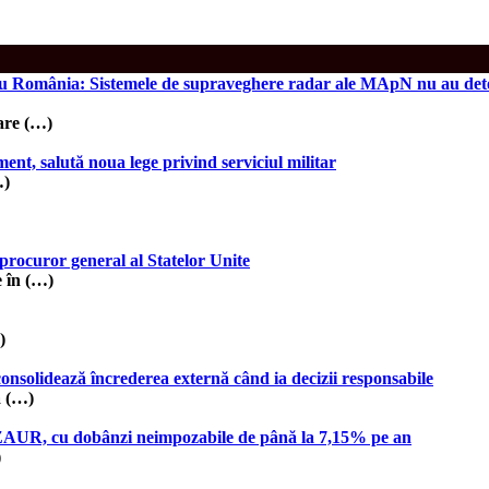
România: Sistemele de supraveghere radar ale MApN nu au detectat
are (…)
t, salută noua lege privind serviciul militar
…)
procuror general al Statelor Unite
 în (…)
)
solidează încrederea externă când ia decizii responsabile
ă (…)
 TEZAUR, cu dobânzi neimpozabile de până la 7,15% pe an
)