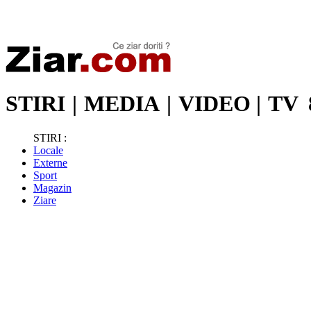
Stiri de ultima oră | Ultimele ştiri | Presa online | Stiri libere
STIRI
|
MEDIA
|
VIDEO
|
TV
STIRI :
Locale
Externe
Sport
Magazin
Ziare