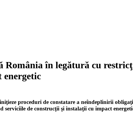
omânia în legătură cu restricţii
t energetic
niţieze proceduri de constatare a neîndeplinirii obliga
 serviciile de construcţii şi instalaţii cu impact energet