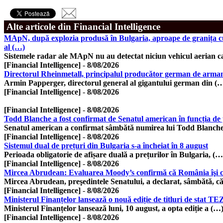
Alte articole din Financial Intelligence
MApN, după explozia produsă în Bulgaria, aproape de granița cu 
al (…)
Sistemele radar ale MApN nu au detectat niciun vehicul aerian c
[Financial Intelligence]
-
8/08/2026
Directorul Rheinmetall, principalul producător german de armamen
Armin Papperger, directorul general al gigantului german din (
[Financial Intelligence]
-
8/08/2026
[Financial Intelligence]
-
8/08/2026
Todd Blanche a fost confirmat de Senatul american în funcția de 
Senatul american a confirmat sâmbătă numirea lui Todd Blanche
[Financial Intelligence]
-
8/08/2026
Sistemul dual de prețuri din Bulgaria s-a încheiat în 8 august
Perioada obligatorie de afișare duală a prețurilor în Bulgaria, (…
[Financial Intelligence]
-
8/08/2026
Mircea Abrudean: Evaluarea Moody’s confirmă că România îşi con
Mircea Abrudean, preşedintele Senatului, a declarat, sâmbătă, c
[Financial Intelligence]
-
8/08/2026
Ministerul Finanțelor lansează o nouă ediție de titluri de stat
Ministerul Finanțelor lansează luni, 10 august, a opta ediție a (…
[Financial Intelligence]
-
8/08/2026