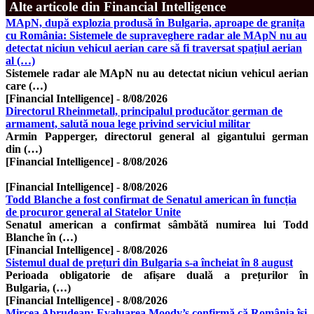
Alte articole din Financial Intelligence
MApN, după explozia produsă în Bulgaria, aproape de granița
cu România: Sistemele de supraveghere radar ale MApN nu au
detectat niciun vehicul aerian care să fi traversat spațiul aerian
al (…)
Sistemele radar ale MApN nu au detectat niciun vehicul aerian
care (…)
[Financial Intelligence]
-
8/08/2026
Directorul Rheinmetall, principalul producător german de
armament, salută noua lege privind serviciul militar
Armin Papperger, directorul general al gigantului german
din (…)
[Financial Intelligence]
-
8/08/2026
[Financial Intelligence]
-
8/08/2026
Todd Blanche a fost confirmat de Senatul american în funcția
de procuror general al Statelor Unite
Senatul american a confirmat sâmbătă numirea lui Todd
Blanche în (…)
[Financial Intelligence]
-
8/08/2026
Sistemul dual de prețuri din Bulgaria s-a încheiat în 8 august
Perioada obligatorie de afișare duală a prețurilor în
Bulgaria, (…)
[Financial Intelligence]
-
8/08/2026
Mircea Abrudean: Evaluarea Moody’s confirmă că România îşi