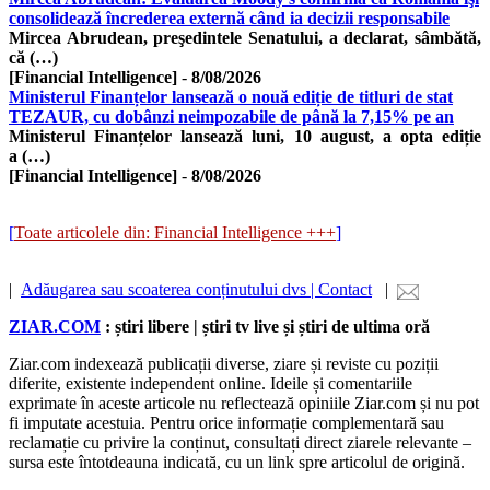
consolidează încrederea externă când ia decizii responsabile
Mircea Abrudean, preşedintele Senatului, a declarat, sâmbătă,
că (…)
[Financial Intelligence]
-
8/08/2026
Ministerul Finanțelor lansează o nouă ediție de titluri de stat
TEZAUR, cu dobânzi neimpozabile de până la 7,15% pe an
Ministerul Finanțelor lansează luni, 10 august, a opta ediție
a (…)
[Financial Intelligence]
-
8/08/2026
[
Toate articolele din: Financial Intelligence +++
]
|
Adăugarea sau scoaterea conținutului dvs | Contact
|
ZIAR.COM
: știri libere | știri tv live și știri de ultima oră
Ziar.com indexează publicații diverse, ziare și reviste cu poziții
diferite, existente independent online. Ideile și comentariile
exprimate în aceste articole nu reflectează opiniile Ziar.com și nu pot
fi imputate acestuia. Pentru orice informație complementară sau
reclamație cu privire la conținut, consultați direct ziarele relevante –
sursa este întotdeauna indicată, cu un link spre articolul de origină.