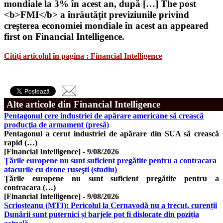
mondiale la 3% în acest an, după […] The post
<b>FMI</b> a înrăutăţit previziunile privind
creşterea economiei mondiale în acest an appeared
first on Financial Intelligence.
Citiți articolul în pagina : Financial Intelligence
Alte articole din Financial Intelligence
Pentagonul cere industriei de apărare americane să crească
producţia de armament (presă)
Pentagonul a cerut industriei de apărare din SUA să crească
rapid (…)
[Financial Intelligence]
-
9/08/2026
Ţările europene nu sunt suficient pregătite pentru a contracara
atacurile cu drone ruseşti (studiu)
Ţările europene nu sunt suficient pregătite pentru a
contracara (…)
[Financial Intelligence]
-
9/08/2026
Scrioșteanu (MTI): Pericolul la Cernavodă nu a trecut, curenții
Dunării sunt puternici și barjele pot fi dislocate din poziția