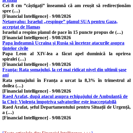
actuală
Cei 8 cm ”câștigați” înseamnă că am reușit să redirecționăm
spre (…)
[Financial Intelligence]
-
9/08/2026
Netanyahu: Israelul „respinge” planul SUA pentru Gaza,
acceptat de Hamas
Israelul a respins planul de pace în 15 puncte propus de (…)
[Financial Intelligence]
-
9/08/2026
Papa îndeamnă Ucraina şi Rusia să înceteze atacurile asupra
ţintelor civile
Papa Leon al XIV-lea a făcut apel duminică la oprirea
spiralei (…)
[Financial Intelligence]
-
9/08/2026
Franţa: Rata şomajului, la cel mai ridicat nivel din ultimii şase
ani
Rata șomajului în Franța a urcat la 8,3% în trimestrul al
doilea (…)
[Financial Intelligence]
-
9/08/2026
Raed Arafat, după atacul asupra echipajului de Ambulanță de
la Cluj: Violența împotriva salvatorilor este inacceptabilă
Raed Arafat, șeful Departamentului pentru Situații de Urgență,
a (…)
[Financial Intelligence]
-
9/08/2026