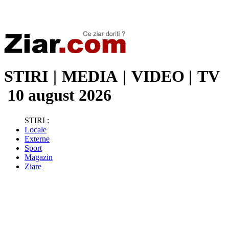
Stiri de ultima oră | Ultimele ştiri | Presa online | Stiri libere
STIRI
|
MEDIA
|
VIDEO
|
TV
10 august 2026
STIRI :
Locale
Externe
Sport
Magazin
Ziare