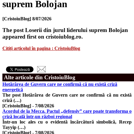
suprem Bolojan
[CristoiuBlog]
8/07/2026
The post Loserii din jurul liderului suprem Bolojan
appeared first on cristoiublog.ro.
Citiți articolul în pagina : CristoiuBlog
Alte articole din CristoiuBlog
Hotărârea de Guvern care ne confirmă că nu există criză
energetică
The post Hotărârea de Guvern care ne confirmă că nu există
criză (…)
[CristoiuBlog]
-
7/08/2026
Acordul de la Mecca. Pactul „defensiv” care poate transforma o
criză locală într-un război regional
Într-un loc ales cu o evidentă încărcătură simbolică, Recep
Tayyip (…)
[CristoiuBlog]
-
7/08/2026