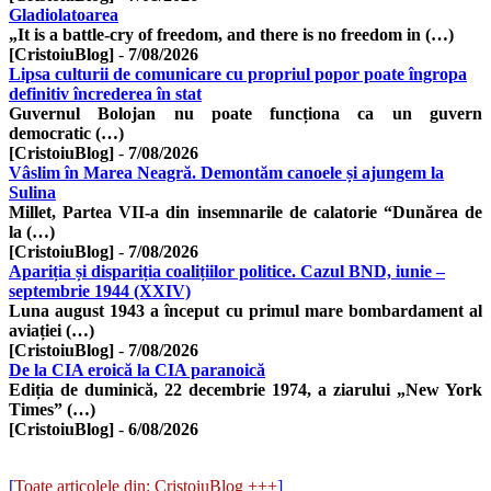
Gladiolatoarea
„It is a battle-cry of freedom, and there is no freedom in (…)
[CristoiuBlog]
-
7/08/2026
Lipsa culturii de comunicare cu propriul popor poate îngropa
definitiv încrederea în stat
Guvernul Bolojan nu poate funcționa ca un guvern
democratic (…)
[CristoiuBlog]
-
7/08/2026
Vâslim în Marea Neagră. Demontăm canoele și ajungem la
Sulina
Millet, Partea VII-a din insemnarile de calatorie “Dunărea de
la (…)
[CristoiuBlog]
-
7/08/2026
Apariția și dispariția coalițiilor politice. Cazul BND, iunie –
septembrie 1944 (XXIV)
Luna august 1943 a început cu primul mare bombardament al
aviației (…)
[CristoiuBlog]
-
7/08/2026
De la CIA eroică la CIA paranoică
Ediția de duminică, 22 decembrie 1974, a ziarului „New York
Times” (…)
[CristoiuBlog]
-
6/08/2026
[
Toate articolele din: CristoiuBlog +++
]